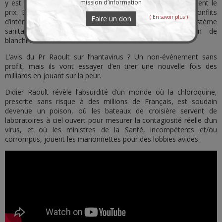
mission d’information
y est sacrifiée sur l’autel des profits, et les citoyens en paient le
prix. Entre les promesses non tenues de Macron, les conflits
( En savoir plus )
Faire un don
d’intérêts de l’OMS et les milliards engloutis par Pfizer, le système
sanitaire mondial ressemble à une vaste opération de
blanchiment intellectuel.
L’avis du Pr Raoult sur l’hantavirus ? Un non-événement sans
profit, mais ils vont essayer d’en tirer une nouvelle fois des
milliards en jouant sur la peur.
Didier Raoult révèle l’absurdité d’un monde où la chloroquine,
prescrite sans risque à des millions de Français, est soudain
devenue un poison, où les bateaux de croisière servent de
laboratoires à ciel ouvert pour mesurer la contagiosité réelle d’un
virus, et où les ministres de la Santé, incompétents et/ou
corrompus, jouent les marionnettes pour des lobbies avides.