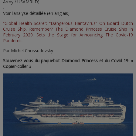
Army / USAMRIID)
.
Voir l’analyse détaillée (en anglais] :
“Global Health Scare”: “Dangerous Hantavirus” On Board Dutch
Cruise Ship. Remember? The Diamond Princess Cruise Ship in
February 2020. Sets the Stage for Announcing The Covid-19
Pandemic
Par Michel Chossudovsky
Souvenez-vous du paquebot Diamond Princess et du Covid-19. «
Copier-coller »