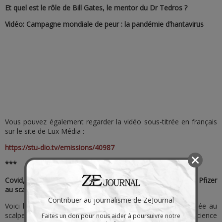
Et quel est le rôle de Bill Gates, le mentor du Dr Tedros ?
Vidéo: Campagne mondiale de peur : la pandémie d’hantavirus
Vous pouvez également regarder la vidéo sous-titrée en français
sur le site de Lux Média :
https://stu-dio.tv/emissions/40987
***
Covid, hantavirus, mensonges : Le Pr Raoult passe l’OMS et Pfizer
au scalpel
Contribuer au journalisme de ZeJournal
Voici l’interview de Didier Raoult par Idriss Aberkane, passée au
scalpel : presque 2 heures condensées en 30 minutes. La science
Faites un don pour nous aider à poursuivre notre