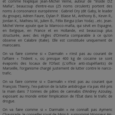
et comme l’explique Jean-Michel Verne, auteur de "Inside DZ
Mafia", beaucoup d’entre-eux (25 noms circulent) portent des
noms à consonance européenne : Gabriel Ory (dit Gaby, le leader
du groupe), Adrien Faure, Dylan P. Blaise M., Anthony B., Kevin R.,
Jordan K., Mathieu M., Julien B., Félix Bingui (clan Yoda) ...etc. Jean-
Michel Verne ajoute que la Marroco-mafia, qui sévit en Espagne,
en Belgique, en France et en Hollande, est beaucoup plus
structurée, avec des règles d’Omerta comparable à ce qu’on
observe en Calabre (Italie). Elle est constituée uniquement de
marocains.
On va faire comme si « Darmalin » n’est pas au courant de
l’affaire « Trident », où presque 400 kg de cocaïne se sont
évaporés des locaux de l’Ofast (L'office anti-stupéfiants) de
Marseille, l’organisme chargé justement de lutter contre le narco-
trafic.
On va faire comme si « Darmalin » n’est pas au courant que
François Thierry, l'ex-patron de la lutte antidrogue n’a pas été pris
la main dans 7 tonnes de pâtes de cannabis d’Andrey Azoulay,
exposant au monde entier l’implication de l’État dans le trafic de
drogue.
On va faire comme si « Darmalin » ne connaît pas Aymeric
Chauprade, le conseiller royal de Mimi 6, surnommé Monsieur Air-