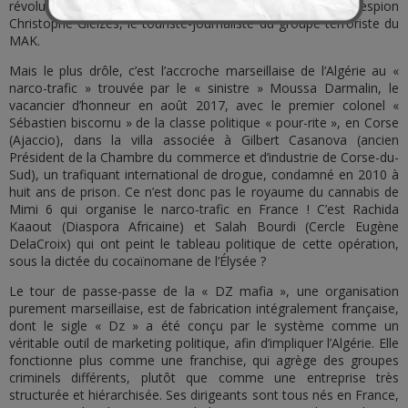
révolutionnaires. En même temps il a plaidé la cause de l’espion
Christophe Gleizes, le touriste-journaliste du groupe terroriste du
MAK.
Mais le plus drôle, c’est l’accroche marseillaise de l’Algérie au «
narco-trafic » trouvée par le « sinistre » Moussa Darmalin, le
vacancier d’honneur en août 2017, avec le premier colonel «
Sébastien biscornu » de la classe politique « pour-rite », en Corse
(Ajaccio), dans la villa associée à Gilbert Casanova (ancien
Président de la Chambre du commerce et d’industrie de Corse-du-
Sud), un trafiquant international de drogue, condamné en 2010 à
huit ans de prison. Ce n’est donc pas le royaume du cannabis de
Mimi 6 qui organise le narco-trafic en France ! C’est Rachida
Kaaout (Diaspora Africaine) et Salah Bourdi (Cercle Eugène
DelaCroix) qui ont peint le tableau politique de cette opération,
sous la dictée du cocaïnomane de l’Élysée ?
Le tour de passe-passe de la « DZ mafia », une organisation
purement marseillaise, est de fabrication intégralement française,
dont le sigle « Dz » a été conçu par le système comme un
véritable outil de marketing politique, afin d’impliquer l’Algérie. Elle
fonctionne plus comme une franchise, qui agrège des groupes
criminels différents, plutôt que comme une entreprise très
structurée et hiérarchisée. Ses dirigeants sont tous nés en France,