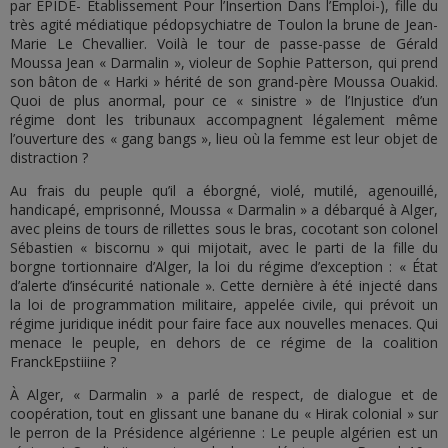
par EPIDE- Établissement Pour l’Insertion Dans l’Emploi-), fille du
très agité médiatique pédopsychiatre de Toulon la brune de Jean-
Marie Le Chevallier. Voilà le tour de passe-passe de Gérald
Moussa Jean « Darmalin », violeur de Sophie Patterson, qui prend
son bâton de « Harki » hérité de son grand-père Moussa Ouakid.
Quoi de plus anormal, pour ce « sinistre » de l’Injustice d’un
régime dont les tribunaux accompagnent légalement même
l’ouverture des « gang bangs », lieu où la femme est leur objet de
distraction ?
Au frais du peuple qu’il a éborgné, violé, mutilé, agenouillé,
handicapé, emprisonné, Moussa « Darmalin » a débarqué à Alger,
avec pleins de tours de rillettes sous le bras, cocotant son colonel
Sébastien « biscornu » qui mijotait, avec le parti de la fille du
borgne tortionnaire d’Alger, la loi du régime d’exception : « État
d’alerte d’insécurité nationale ». Cette dernière à été injecté dans
la loi de programmation militaire, appelée civile, qui prévoit un
régime juridique inédit pour faire face aux nouvelles menaces. Qui
menace le peuple, en dehors de ce régime de la coalition
FranckEpstiiine ?
À Alger, « Darmalin » a parlé de respect, de dialogue et de
coopération, tout en glissant une banane du « Hirak colonial » sur
le perron de la Présidence algérienne : Le peuple algérien est un