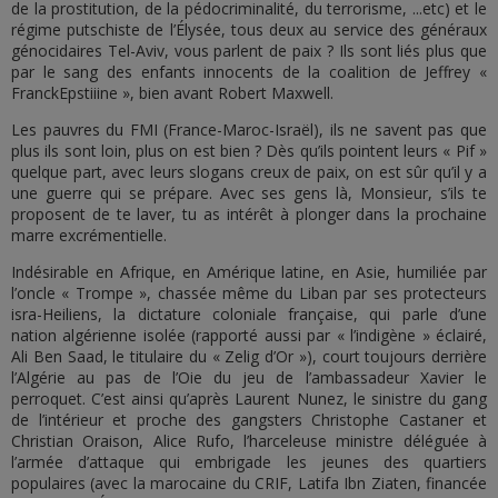
de la prostitution, de la pédocriminalité, du terrorisme, ...etc) et le
régime putschiste de l’Élysée, tous deux au service des généraux
génocidaires Tel-Aviv, vous parlent de paix ? Ils sont liés plus que
par le sang des enfants innocents de la coalition de Jeffrey «
FranckEpstiiine », bien avant Robert Maxwell.
Les pauvres du FMI (France-Maroc-Israël), ils ne savent pas que
plus ils sont loin, plus on est bien ? Dès qu’ils pointent leurs « Pif »
quelque part, avec leurs slogans creux de paix, on est sûr qu’il y a
une guerre qui se prépare. Avec ses gens là, Monsieur, s’ils te
proposent de te laver, tu as intérêt à plonger dans la prochaine
marre excrémentielle.
Indésirable en Afrique, en Amérique latine, en Asie, humiliée par
l’oncle « Trompe », chassée même du Liban par ses protecteurs
isra-Heiliens, la dictature coloniale française, qui parle d’une
nation algérienne isolée (rapporté aussi par « l’indigène » éclairé,
Ali Ben Saad, le titulaire du « Zelig d’Or »), court toujours derrière
l’Algérie au pas de l’Oie du jeu de l’ambassadeur Xavier le
perroquet. C’est ainsi qu’après Laurent Nunez, le sinistre du gang
de l’intérieur et proche des gangsters Christophe Castaner et
Christian Oraison, Alice Rufo, l’harceleuse ministre déléguée à
l’armée d’attaque qui embrigade les jeunes des quartiers
populaires (avec la marocaine du CRIF, Latifa Ibn Ziaten, financée