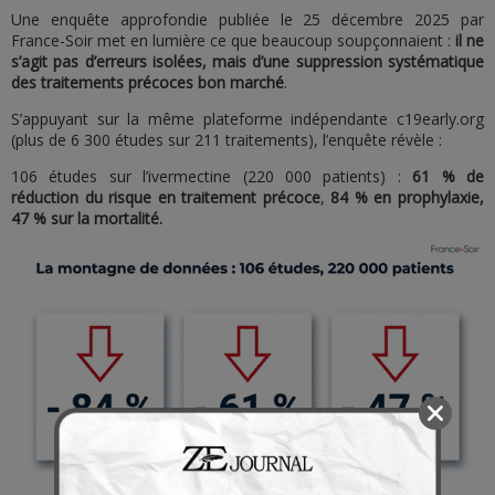
Une enquête approfondie publiée le 25 décembre 2025 par
France-Soir met en lumière ce que beaucoup soupçonnaient :
il ne
s’agit pas d’erreurs isolées, mais d’une suppression systématique
des traitements précoces bon marché
.
S’appuyant sur la même plateforme indépendante c19early.org
(plus de 6 300 études sur 211 traitements), l’enquête révèle :
106 études sur l’ivermectine (220 000 patients) :
61 % de
réduction du risque en traitement précoce
,
84 % en prophylaxie,
47 % sur la mortalité.