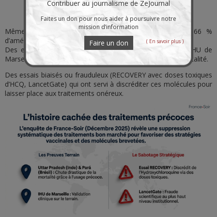
Contribuer au journalisme de ZeJournal
Faites un don pour nous aider à poursuivre notre
mission d’information
Même schéma pour l’hydroxychloroquine (424 études, 66 %
d’amélioration précoce).
( En savoir plus )
Faire un don
Des exemples concrets (Uttar Pradesh, Pará au Brésil, IHU de
Marseille) où l’usage précoce a drastiquement réduit la mortalité.
Des essais biaisés ou frauduleux (RECOVERY avec doses toxiques
d’HCQ, LancetGate) qui ont servi à discréditer ces molécules pour
laisser place aux traitements onéreux.