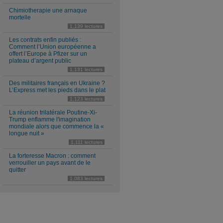
Chimiotherapie une arnaque
mortelle
1,139 lectures
Les contrats enfin publiés :
Comment l’Union européenne a
offert l’Europe à Pfizer sur un
plateau d’argent public
1,131 lectures
Des militaires français en Ukraine ?
L’Express met les pieds dans le plat
1,123 lectures
La réunion trilatérale Poutine-Xi-
Trump enflamme l'imagination
mondiale alors que commence la «
longue nuit »
1,111 lectures
La forteresse Macron : comment
verrouiller un pays avant de le
quitter
1,083 lectures