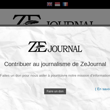
ique
Culture
Religion
Sport
France / Europe
Monde
Science et Sa
R
rnational de Saint-Pétersbourg s’ouvre
Contribuer au journalisme de ZeJournal
résentés
Faites un don pour nous aider à poursuivre notre mission d’informatio
Souscrire à la newsletter
V
i, 04 Juin 2026 - 13h49
( En savoi
Faire un don
À Saint-Pétersbourg, l’édition 2026 du Forum
économique international accorde une place
D
centrale aux délégations du Sud global. Plus de
130 pays sont représentés avec une forte