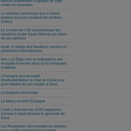
Moscou empêchent l'Espagne de lutter
contre les incendies
Le scénario cauchemar que le Sénat
prépare pour les créateurs de contenu
(Vidéo)
Le Conseil de l’UE veut prolonger les
sanctions contre Xavier Moreau en raison
de ses opinions
Israël, le refuge des fraudeurs, escrocs et
pédophiles internationaux
Iran. Les États-Unis se préparent à une
escalade insensée alors qu’ils manquent
d’options
L'Espagne accuse Israël
d'instrumentaliser la crise de Ceuta pour
punir Madrid de son soutien à Gaza
La dictature macroniste
Le Maroc envahit l’Espagne
L’Inde a livré plus de 2500 cargaisons
d’armes à Israël pendant le génocide de
Gaza
Les Rockefeller ont remodelé les femmes
pour qu'elles haïssent les hommes