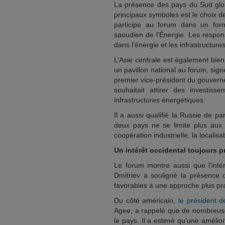
La présence des pays du Sud glob
principaux symboles est le choix 
participe au forum dans un for
saoudien de l’Énergie. Les respo
dans l’énergie et les infrastructures
L’Asie centrale est également bien
un pavillon national au forum, sig
premier vice-président du gouvern
souhaitait attirer des investis
infrastructures énergétiques.
Il a aussi qualifié la Russie de par
deux pays ne se limite plus aux 
coopération industrielle, la localis
Un intérêt occidental toujours p
Le forum montre aussi que l’intér
Dmitriev a souligné la présence
favorables à une approche plus p
Du côté américain,
le président 
Agee, a rappelé que de nombreuses
le pays. Il a estimé qu’une amélior