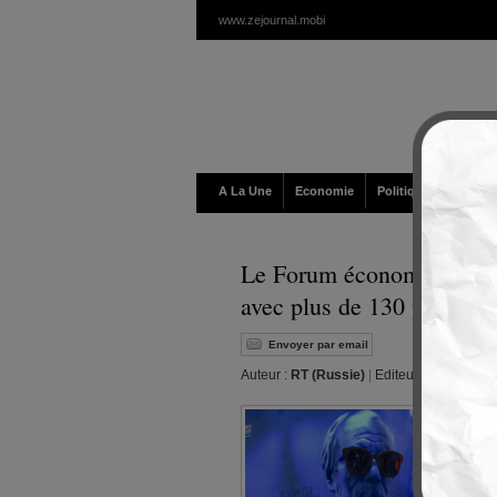
www.zejournal.mobi
A La Une
Economie
Politique / Géopolit
Le Forum économique inte
avec plus de 130 pays rep
Envoyer par email
Auteur :
RT (Russie)
|
Editeur :
Walt
|
Jeud