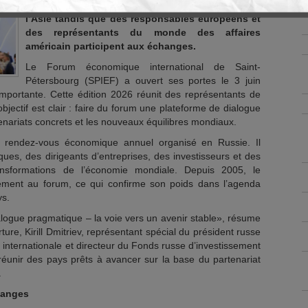
présence de l’Afrique, du Moyen-Orient et de
l’Asie tandis que des responsables européens et
des représentants du monde des affaires
américain participent aux échanges.
Le Forum économique international de Saint-
Pétersbourg (SPIEF) a ouvert ses portes le 3 juin
importante. Cette édition 2026 réunit des représentants de
bjectif est clair : faire du forum une plateforme de dialogue
nariats concrets et les nouveaux équilibres mondiaux.
al rendez-vous économique annuel organisé en Russie. Il
ues, des dirigeants d’entreprises, des investisseurs et des
nsformations de l’économie mondiale. Depuis 2005, le
èrement au forum, ce qui confirme son poids dans l’agenda
ys.
logue pragmatique – la voie vers un avenir stable», résume
erture, Kirill Dmitriev, représentant spécial du président russe
internationale et directeur du Fonds russe d’investissement
e réunir des pays prêts à avancer sur la base du partenariat
.
hanges