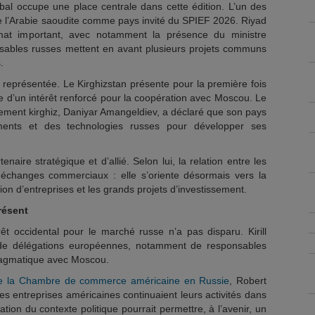
al occupe une place centrale dans cette édition. L’un des
de l’Arabie saoudite comme pays invité du SPIEF 2026. Riyad
mat important, avec notamment la présence du ministre
nsables russes mettent en avant plusieurs projets communs
.
 représentée. Le Kirghizstan présente pour la première fois
ne d’un intérêt renforcé pour la coopération avec Moscou. Le
ement kirghiz, Daniyar Amangeldiev, a déclaré que son pays
sements et des technologies russes pour développer ses
tenaire stratégique et d’allié. Selon lui, la relation entre les
échanges commerciaux : elle s’oriente désormais vers la
ation d’entreprises et les grands projets d’investissement.
résent
êt occidental pour le marché russe n’a pas disparu. Kirill
 de délégations européennes, notamment de responsables
ragmatique avec Moscou.
de la Chambre de commerce américaine en Russie
, Robert
 entreprises américaines continuaient leurs activités dans
ation du contexte politique pourrait permettre, à l’avenir, un