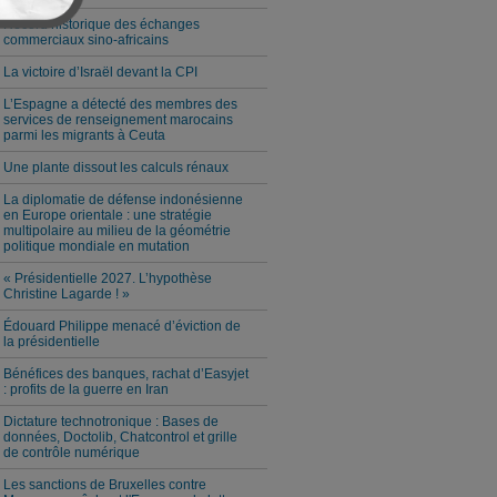
Record historique des échanges
commerciaux sino-africains
La victoire d’Israël devant la CPI
L’Espagne a détecté des membres des
services de renseignement marocains
parmi les migrants à Ceuta
Une plante dissout les calculs rénaux
La diplomatie de défense indonésienne
en Europe orientale : une stratégie
multipolaire au milieu de la géométrie
politique mondiale en mutation
« Présidentielle 2027. L’hypothèse
Christine Lagarde ! »
Édouard Philippe menacé d’éviction de
la présidentielle
Bénéfices des banques, rachat d’Easyjet
: profits de la guerre en Iran
Dictature technotronique : Bases de
données, Doctolib, Chatcontrol et grille
de contrôle numérique
Les sanctions de Bruxelles contre