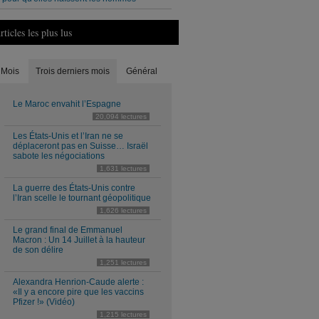
rticles les plus lus
Mois
Trois derniers mois
Général
Le Maroc envahit l’Espagne
20,094 lectures
Les États-Unis et l’Iran ne se
déplaceront pas en Suisse… Israël
sabote les négociations
1,631 lectures
La guerre des États-Unis contre
l’Iran scelle le tournant géopolitique
1,626 lectures
Le grand final de Emmanuel
Macron : Un 14 Juillet à la hauteur
de son délire
1,251 lectures
Alexandra Henrion-Caude alerte :
«Il y a encore pire que les vaccins
Pfizer !» (Vidéo)
1,215 lectures