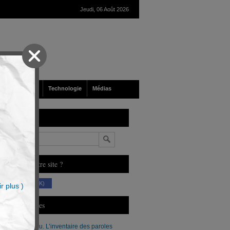
Jeudi, 06 Août 2026
nté
Société
Technologie
Médias
echerche
n
ous aimez notre site ?
(230 K)
r plus )
erniers Articles
Xavier Moreau. L’inventaire des paroles