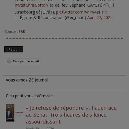
@StatChrisCotton
et de feu Séphane GAYETðŸ•¯ï¸ à
Strasbourg 6âƒ£7âƒ£
pic.twitter.com/VnPv4aHPIt
— Égalité & Réconciliation (@er_natio)
April 27, 2025
- Source :
E&R
Retour
Envoyer par email
Vous aimez ZE Journal
Cela peut vous intéresser
« Je refuse de répondre » : Fauci face
au Sénat, trois heures de silence
assourdissant
Jeudi, 30 Juill. 2026