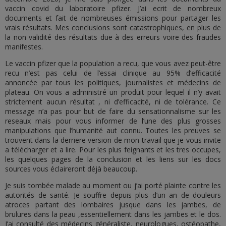
vaccin covid du laboratoire pfizer. J’ai ecrit de nombreux
documents et fait de nombreuses émissions pour partager les
vrais résultats. Mes conclusions sont catastrophiques, en plus de
la non validité des résultats due à des erreurs voire des fraudes
manifestes.
Le vaccin pfizer que la population a recu, que vous avez peut-être
recu n’est pas celui de l’essai clinique au 95% d’efficacité
annoncée par tous les politiques, journalistes et médecins de
plateau. On vous a administré un produit pour lequel il n’y avait
strictement aucun résultat , ni d’efficacité, ni de tolérance. Ce
message n’a pas pour but de faire du sensationnalisme sur les
reseaux mais pour vous informer de l’une des plus grosses
manipulations que l’humanité aut connu. Toutes les preuves se
trouvent dans la derriere version de mon travail que je vous invite
a télécharger et a lire. Pour les plus feignants et les tres occupes,
les quelques pages de la conclusion et les liens sur les docs
sources vous éclaireront déjà beaucoup.
Je suis tombée malade au moment ou j’ai porté plainte contre les
autorités de santé. Je souffre depuis plus d’un an de douleurs
atroces partant des lombaires jusque dans les jambes, de
brulures dans la peau ,essentiellement dans les jambes et le dos.
J’ai consulté des médecins généraliste, neurologues, ostéopathe,