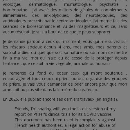
virologue, dermatologue, rhumatologue, psychiatre ,
homéopathe… j’ai avalé des milliers de gélules de compléments
alimentaires, des anxiolytiques, des neuroleptiques, des
antidouleurs prescrits par le centre antidouleur. J’ai meme fait des
seances de bioresonnance et vu des magnétiseurs et ce, sans
aucun résultat. Je suis a bout de ce que je peux supporter.
Je demande pardon a ceux qui m’aiment, vous qui me suivez sur
les réseaux sociaux depuis 4 ans, mes amis, mes parents et
surtout a dieu ou quel que soit sa nature ou son nom de mettre
fin a ma vie, moi qui n’aie eu de cesse de la protéger depuis
l’enfance , que ce soit la vie végétale, animale ou humain.
Je remercie du fond du coeur ceux qui m’ont soutenue ,
encouragée et tous ceux qui prient ou ont organisé des groupes
de prière. Je vais vous demander de prier encore pour que mon
ame soit au plus vite dans la lumière du créateur ».
En 2026, elle publiait encore ses derniers travaux (en anglais).
Friends, I'm sharing with you the latest version of my
report on Pfizer's clinical trials for its COVID vaccine.
This document has been used in complaints against
French health authorities, a legal action for abuse of