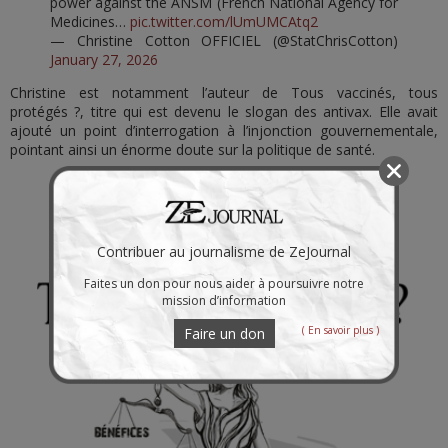
power against the ANSM (French National Agency for
Medicines…
pic.twitter.com/lUmUMCAtq2
— Christine Cotton OFFICIEL (@StatChrisCotton)
January 27, 2026
Christine est notamment l’auteur de Tous vaccinés, tous
protégés ?, titre qui est devenu le slogan des antivax. Elle avait
ajouté un point d’interrogation à l’injonction gouvernementale,
pointant ainsi un énorme doute sur la politique de santé.
Contribuer au journalisme de ZeJournal
Faites un don pour nous aider à poursuivre notre
mission d’information
( En savoir plus )
Faire un don