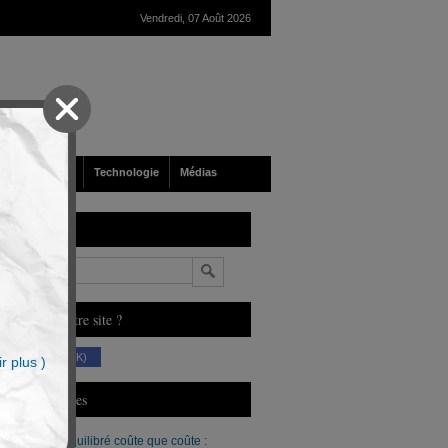
Vendredi, 07 Août 2026
nté
Société
Technologie
Médias
echerche
n
ous aimez notre site ?
(230 K)
r plus )
erniers Articles
Un budget équilibré coûte que coûte :