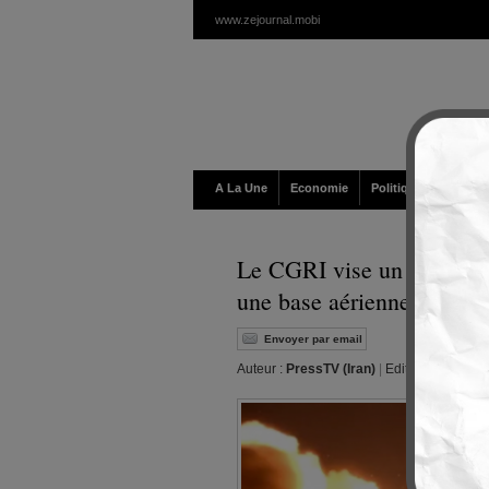
www.zejournal.mobi
A La Une
Economie
Politique / Géopolit
Le CGRI vise un navire enn
une base aérienne US aprè
Envoyer par email
Auteur :
PressTV (Iran)
|
Editeur :
Walt
|
Je