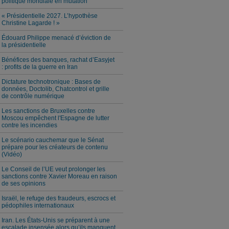
politique mondiale en mutation
« Présidentielle 2027. L’hypothèse
Christine Lagarde ! »
Édouard Philippe menacé d’éviction de
la présidentielle
Bénéfices des banques, rachat d’Easyjet
: profits de la guerre en Iran
Dictature technotronique : Bases de
données, Doctolib, Chatcontrol et grille
de contrôle numérique
Les sanctions de Bruxelles contre
Moscou empêchent l'Espagne de lutter
contre les incendies
Le scénario cauchemar que le Sénat
prépare pour les créateurs de contenu
(Vidéo)
Le Conseil de l’UE veut prolonger les
sanctions contre Xavier Moreau en raison
de ses opinions
Israël, le refuge des fraudeurs, escrocs et
pédophiles internationaux
Iran. Les États-Unis se préparent à une
escalade insensée alors qu’ils manquent