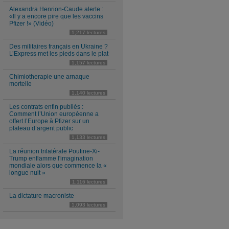
Alexandra Henrion-Caude alerte :
«Il y a encore pire que les vaccins
Pfizer !» (Vidéo)
1,217 lectures
Des militaires français en Ukraine ?
L’Express met les pieds dans le plat
1,157 lectures
Chimiotherapie une arnaque
mortelle
1,140 lectures
Les contrats enfin publiés :
Comment l’Union européenne a
offert l’Europe à Pfizer sur un
plateau d’argent public
1,133 lectures
La réunion trilatérale Poutine-Xi-
Trump enflamme l'imagination
mondiale alors que commence la «
longue nuit »
1,116 lectures
La dictature macroniste
1,093 lectures