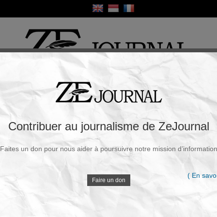
ique
Culture
Religion
Sport
France / Europe
Monde
Science et Sa
R
emi, le quartier général de la 5e flotte et
Contribuer au journalisme de ZeJournal
s des violations près du détroit d’Ormuz
Faites un don pour nous aider à poursuivre notre mission d’informatio
Souscrire à la newsletter
V
udi, 04 Juin 2026 - 13h39
( En savoi
Faire un don
Le CGRI a annoncé que ses forces ont mené des
frappes de représailles contre un navire ennemi,
D
le quartier général de la Cinquième flotte
américaine à Bahreïn et une base aérienne