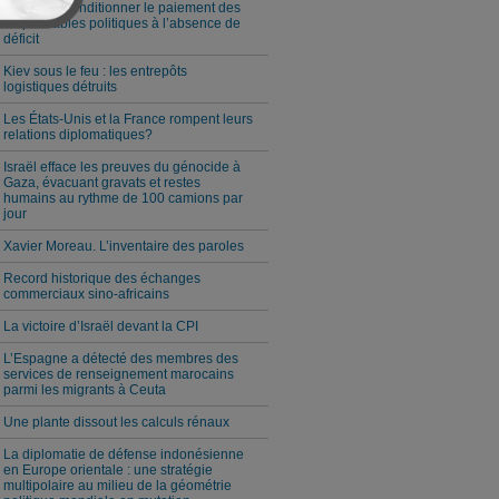
Milei veut conditionner le paiement des
responsables politiques à l’absence de
déficit
Kiev sous le feu : les entrepôts
logistiques détruits
Les États-Unis et la France rompent leurs
relations diplomatiques?
Israël efface les preuves du génocide à
Gaza, évacuant gravats et restes
humains au rythme de 100 camions par
jour
Xavier Moreau. L’inventaire des paroles
Record historique des échanges
commerciaux sino-africains
La victoire d’Israël devant la CPI
L’Espagne a détecté des membres des
services de renseignement marocains
parmi les migrants à Ceuta
Une plante dissout les calculs rénaux
La diplomatie de défense indonésienne
en Europe orientale : une stratégie
multipolaire au milieu de la géométrie