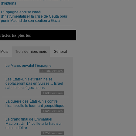
d’options
L'Espagne accuse Israël
d'instrumentaliser la crise de Ceuta pour
punir Madrid de son soutien à Gaza
rticles les plus lus
Mois
Trois derniers mois
Général
Le Maroc envahit l’Espagne
20,104 lectures
Les États-Unis et l’Iran ne se
déplaceront pas en Suisse… Israël
sabote les négociations
1,633 lectures
La guerre des États-Unis contre
l’Iran scelle le tournant géopolitique
1,629 lectures
Le grand final de Emmanuel
Macron : Un 14 Juillet à la hauteur
de son délire
1,254 lectures