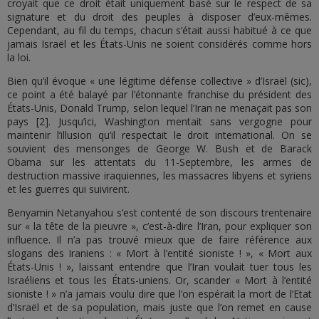
croyait que ce droit était uniquement basé sur le respect de sa
signature et du droit des peuples à disposer d’eux-mêmes.
Cependant, au fil du temps, chacun s’était aussi habitué à ce que
jamais Israël et les États-Unis ne soient considérés comme hors
la loi.
Bien qu’il évoque « une légitime défense collective » d’Israël (sic),
ce point a été balayé par l’étonnante franchise du président des
États-Unis, Donald Trump, selon lequel l’Iran ne menaçait pas son
pays [2]. Jusqu’ici, Washington mentait sans vergogne pour
maintenir l’illusion qu’il respectait le droit international. On se
souvient des mensonges de George W. Bush et de Barack
Obama sur les attentats du 11-Septembre, les armes de
destruction massive iraquiennes, les massacres libyens et syriens
et les guerres qui suivirent.
Benyamin Netanyahou s’est contenté de son discours trentenaire
sur « la tête de la pieuvre », c’est-à-dire l’Iran, pour expliquer son
influence. Il n’a pas trouvé mieux que de faire référence aux
slogans des Iraniens : « Mort à l’entité sioniste ! », « Mort aux
États-Unis ! », laissant entendre que l’Iran voulait tuer tous les
Israéliens et tous les États-uniens. Or, scander « Mort à l’entité
sioniste ! » n’a jamais voulu dire que l’on espérait la mort de l’Etat
d’Israël et de sa population, mais juste que l’on remet en cause