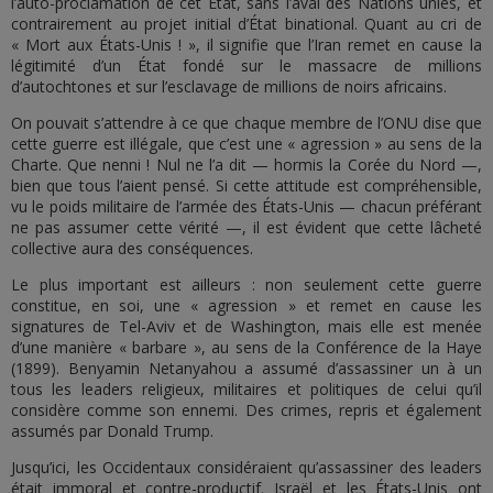
l’auto-proclamation de cet État, sans l’aval des Nations unies, et
contrairement au projet initial d’État binational. Quant au cri de
« Mort aux États-Unis ! », il signifie que l’Iran remet en cause la
légitimité d’un État fondé sur le massacre de millions
d’autochtones et sur l’esclavage de millions de noirs africains.
On pouvait s’attendre à ce que chaque membre de l’ONU dise que
cette guerre est illégale, que c’est une « agression » au sens de la
Charte. Que nenni ! Nul ne l’a dit — hormis la Corée du Nord —,
bien que tous l’aient pensé. Si cette attitude est compréhensible,
vu le poids militaire de l’armée des États-Unis — chacun préférant
ne pas assumer cette vérité —, il est évident que cette lâcheté
collective aura des conséquences.
Le plus important est ailleurs : non seulement cette guerre
constitue, en soi, une « agression » et remet en cause les
signatures de Tel-Aviv et de Washington, mais elle est menée
d’une manière « barbare », au sens de la Conférence de la Haye
(1899). Benyamin Netanyahou a assumé d’assassiner un à un
tous les leaders religieux, militaires et politiques de celui qu’il
considère comme son ennemi. Des crimes, repris et également
assumés par Donald Trump.
Jusqu’ici, les Occidentaux considéraient qu’assassiner des leaders
était immoral et contre-productif. Israël et les États-Unis ont