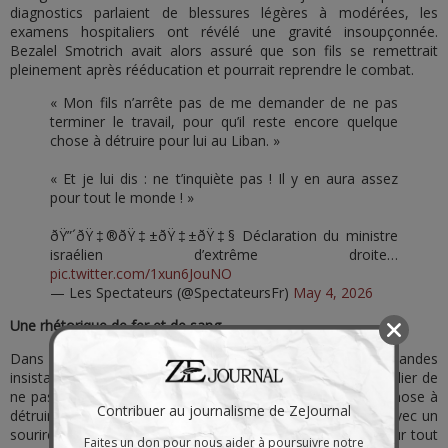
diagnostics parlaient de blessures légères à modérées, les
examens hospitaliers ont révélé une gravité insoupçonnée.
Bezalel Smotrich avait alors assuré que son fils se remettrait
pleinement après rééducation et pourrait reprendre le combat.
« Mon fils n’arrête pas de me demander de ne pas
terminer le travail, pour qu’il reste encore quelque
chose à détruire pour lui au Liban. »
« Et je lui dis : ne t’inquiète pas ! Il y en aura assez
pour tout le monde ! »
ðŸ”´ðŸ‡®ðŸ‡±ðŸ‡±ðŸ‡§ Déclaration du ministre
israélien d’extrême droite…
pic.twitter.com/1xun6JouNO
— Les Spectateurs (@SpectateursFr)
May 4, 2026
Une rhétorique de fer et de sang
Dans cette même interview, le ministre a rapporté les demandes
insistantes de son fils : « Mon fils n’arrête pas de me supplier de
ne pas en finir trop vite, pour qu’il reste encore quelque chose à
Contribuer au journalisme de ZeJournal
détruire pour lui au Liban. » À quoi Smotrich a répondu, avec un
sourire en coin : « Ne t’inquiète pas ! Il y en aura assez pour tout
Faites un don pour nous aider à poursuivre notre