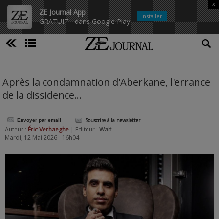
x
ZE Journal App
Installer
GRATUIT - dans Google Play
Après la condamnation d'Aberkane, l'errance
de la dissidence...
Souscrire à la newsletter
Envoyer par email
Auteur :
Éric Verhaeghe
| Editeur :
Walt
Mardi, 12 Mai 2026 - 16h04