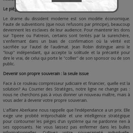
Le piège de l'audience
Le drame du dissident moderne est son modèle économique.
Faute de subventions (que nous refusons par principe), beaucoup
deviennent les esclaves de leur audience. Pour maintenir les dons
sur Tipeee ou Patreon, certains sont tentés par la surenchère,
s'enfermant dans un biais de confirmation où la vérité est
sacrifiée sur l'autel de l'audimat. Jean Robin distingue ainsi le
"loup" indépendant, qui accepte la solitude et la précarité pour
dire le vrai, de celui qui porte le "collier" de son sponsor ou de son
public.
Devenir son propre souverain : la seule issue
Face à ce rouleau compresseur judiciaire et financier, quelle est la
solution? Au Courrier des Stratèges, notre ligne ne change pas :
nous ne cherchons pas à vous donner un nouveau maître, mais à
vous aider à devenir votre propre souverain.
L'affaire Aberkane nous rappelle que l'indépendance a un prix. Elle
exige une probité irréprochable et une intelligence stratégique
pour contourner les pièges d'un système qui ne pardonne rien à
ses opposants. Ne vous laissez pas enfermer dans les bulles
informationnelles. Cultivez votre souveraineté individuelle,