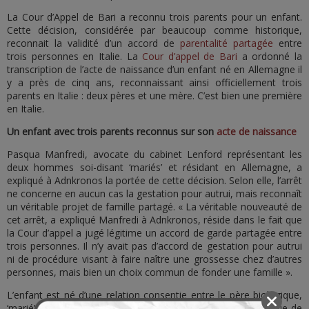
La Cour d’Appel de Bari a reconnu trois parents pour un enfant.
Cette décision, considérée par beaucoup comme historique,
reconnait la validité d’un accord de
parentalité partagée
entre
trois personnes en Italie. La
Cour d’appel de Bari
a ordonné la
transcription de l’acte de naissance d’un enfant né en Allemagne il
y a près de cinq ans, reconnaissant ainsi officiellement trois
parents en Italie : deux pères et une mère. C’est bien une première
en Italie.
Un enfant avec trois parents reconnus sur son
acte de naissance
Pasqua Manfredi, avocate du cabinet Lenford représentant les
deux hommes soi-disant ‘mariés’ et résidant en Allemagne, a
expliqué à Adnkronos la portée de cette décision. Selon elle, l’arrêt
ne concerne en aucun cas la gestation pour autrui, mais reconnaît
un véritable projet de famille partagé. « La véritable nouveauté de
cet arrêt, a expliqué Manfredi à Adnkronos, réside dans le fait que
la Cour d’appel a jugé légitime un accord de garde partagée entre
trois personnes. Il n’y avait pas d’accord de gestation pour autrui
ni de procédure visant à faire naître une grossesse chez d’autres
personnes, mais bien un choix commun de fonder une famille ».
L’enfant est né d’une relation consentie entre le père biologique,
‘marié’ depuis plus de dix ans à un Italo-Allemand, et une amie de