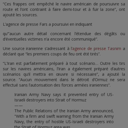
“Ces frappes ont empêché le navire américain de poursuivre sa
route et l’ont contraint à faire demi-tour et à fuir la zone”, ont
ajouté les sources.
L’agence de presse Fars a poursuivi en indiquant
qu’“aucun autre détail concernant l’étendue des dégâts ou
d’éventuelles victimes n’a encore été communiqué”.
Une source iranienne s’adressant à
l’agence de presse
Tasnim
a
déclaré que “les premiers coups de feu ont été tirés”.
“L’Iran est parfaitement préparé à tout scénario… Outre les tirs
sur les navires américains, l’Iran a également préparé d’autres
scénarios qu’il mettra en œuvre si nécessaire”, a ajouté la
source. “Aucun mouvement dans le détroit d’Ormuz ne sera
effectué sans l’autorisation des forces armées iraniennes”.
Iranian Army Navy says it prevented entry of US-
Israeli destroyers into Strait of Hormuz
——
The Public Relations of the Iranian Army announced,
"With a firm and swift warning from the Iranian Army
Navy, the entry of hostile US-Israeli destroyers into
the Strait of Hormuz area was…