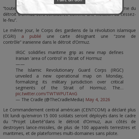
“toute ingérence américaine dans le nouveau régime maritime du
détroit d’Ormuz sera considérée comme une violation du cessez-
le-feu”.
Le même jour, le Corps des gardiens de la révolution islamique
(CGRI)
a publié
une carte désignant une “zone de
contrôle” iranienne dans le détroit d’Ormuz.
IRGC solidifies maritime grip as new map defines
Iranian 'area of control' in Strait of Hormuz
——
The Islamic Revolutionary Guard Corps (IRGC)
unveiled a new operational map on Monday,
formalizing its military jurisdiction over critical
segments of the Strait of Hormuz. The…
pic.twitter.com/TWTWPUTAnG
— The Cradle (@TheCradleMedia)
May 4, 2026
Le Commandement central américain (CENTCOM) a déclaré plus
tôt lundi qu’environ 15 000 soldats seront déployés dans le cadre
du “Projet Liberté”dans le détroit d’Ormuz, aux côtés de
destroyers lance-missiles, de plus de 100 appareils terrestres et
maritimes, et de plateformes multi-domaines sans pilote.