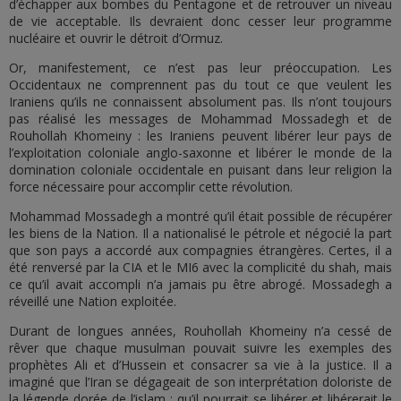
d’échapper aux bombes du Pentagone et de retrouver un niveau
de vie acceptable. Ils devraient donc cesser leur programme
nucléaire et ouvrir le détroit d’Ormuz.
Or, manifestement, ce n’est pas leur préoccupation. Les
Occidentaux ne comprennent pas du tout ce que veulent les
Iraniens qu’ils ne connaissent absolument pas. Ils n’ont toujours
pas réalisé les messages de Mohammad Mossadegh et de
Rouhollah Khomeiny : les Iraniens peuvent libérer leur pays de
l’exploitation coloniale anglo-saxonne et libérer le monde de la
domination coloniale occidentale en puisant dans leur religion la
force nécessaire pour accomplir cette révolution.
Mohammad Mossadegh a montré qu’il était possible de récupérer
les biens de la Nation. Il a nationalisé le pétrole et négocié la part
que son pays a accordé aux compagnies étrangères. Certes, il a
été renversé par la CIA et le MI6 avec la complicité du shah, mais
ce qu’il avait accompli n’a jamais pu être abrogé. Mossadegh a
réveillé une Nation exploitée.
Durant de longues années, Rouhollah Khomeiny n’a cessé de
rêver que chaque musulman pouvait suivre les exemples des
prophètes Ali et d’Hussein et consacrer sa vie à la justice. Il a
imaginé que l’Iran se dégageait de son interprétation doloriste de
la légende dorée de l’islam ; qu’il pourrait se libérer et libérerait le