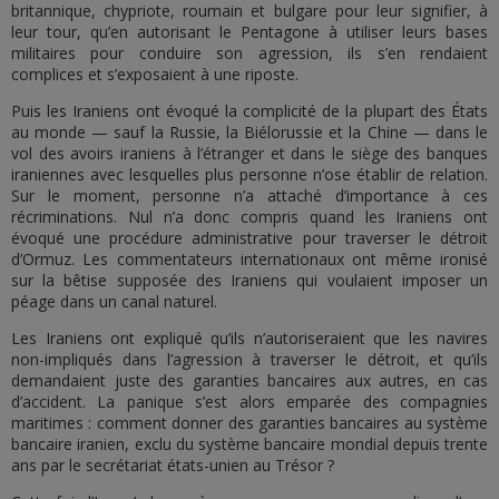
britannique, chypriote, roumain et bulgare pour leur signifier, à
leur tour, qu’en autorisant le Pentagone à utiliser leurs bases
militaires pour conduire son agression, ils s’en rendaient
complices et s’exposaient à une riposte.
Puis les Iraniens ont évoqué la complicité de la plupart des États
au monde — sauf la Russie, la Biélorussie et la Chine — dans le
vol des avoirs iraniens à l’étranger et dans le siège des banques
iraniennes avec lesquelles plus personne n’ose établir de relation.
Sur le moment, personne n’a attaché d’importance à ces
récriminations. Nul n’a donc compris quand les Iraniens ont
évoqué une procédure administrative pour traverser le détroit
d’Ormuz. Les commentateurs internationaux ont même ironisé
sur la bêtise supposée des Iraniens qui voulaient imposer un
péage dans un canal naturel.
Les Iraniens ont expliqué qu’ils n’autoriseraient que les navires
non-impliqués dans l’agression à traverser le détroit, et qu’ils
demandaient juste des garanties bancaires aux autres, en cas
d’accident. La panique s’est alors emparée des compagnies
maritimes : comment donner des garanties bancaires au système
bancaire iranien, exclu du système bancaire mondial depuis trente
ans par le secrétariat états-unien au Trésor ?