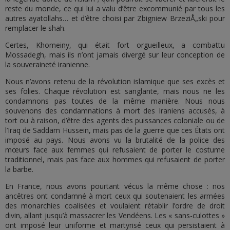
reste du monde, ce qui lui a valu d’être excommunié par tous les
autres ayatollahs… et d’être choisi par Zbigniew BrzeziÅ„ski pour
remplacer le shah.
Certes, Khomeiny, qui était fort orgueilleux, a combattu
Mossadegh, mais ils n’ont jamais divergé sur leur conception de
la souveraineté iranienne.
Nous n’avons retenu de la révolution islamique que ses excès et
ses folies. Chaque révolution est sanglante, mais nous ne les
condamnons pas toutes de la même manière. Nous nous
souvenons des condamnations à mort des Iraniens accusés, à
tort ou à raison, d’être des agents des puissances coloniale ou de
l’Iraq de Saddam Hussein, mais pas de la guerre que ces États ont
imposé au pays. Nous avons vu la brutalité de la police des
mœurs face aux femmes qui refusaient de porter le costume
traditionnel, mais pas face aux hommes qui refusaient de porter
la barbe.
En France, nous avons pourtant vécus la même chose : nos
ancêtres ont condamné à mort ceux qui soutenaient les armées
des monarchies coalisées et voulaient rétablir l’ordre de droit
divin, allant jusqu’à massacrer les Vendéens. Les « sans-culottes »
ont imposé leur uniforme et martyrisé ceux qui persistaient à