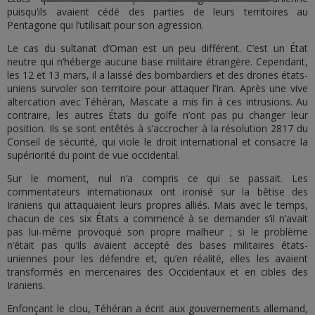
puisqu’ils avaient cédé des parties de leurs territoires au
Pentagone qui l’utilisait pour son agression.
Le cas du sultanat d’Oman est un peu différent. C’est un État
neutre qui n’héberge aucune base militaire étrangère. Cependant,
les 12 et 13 mars, il a laissé des bombardiers et des drones états-
uniens survoler son territoire pour attaquer l’Iran. Après une vive
altercation avec Téhéran, Mascate a mis fin à ces intrusions. Au
contraire, les autres États du golfe n’ont pas pu changer leur
position. Ils se sont entêtés à s’accrocher à la résolution 2817 du
Conseil de sécurité, qui viole le droit international et consacre la
supériorité du point de vue occidental.
Sur le moment, nul n’a compris ce qui se passait. Les
commentateurs internationaux ont ironisé sur la bêtise des
Iraniens qui attaquaient leurs propres alliés. Mais avec le temps,
chacun de ces six États a commencé à se demander s’il n’avait
pas lui-même provoqué son propre malheur ; si le problème
n’était pas qu’ils avaient accepté des bases militaires états-
uniennes pour les défendre et, qu’en réalité, elles les avaient
transformés en mercenaires des Occidentaux et en cibles des
Iraniens.
Enfonçant le clou, Téhéran a écrit aux gouvernements allemand,