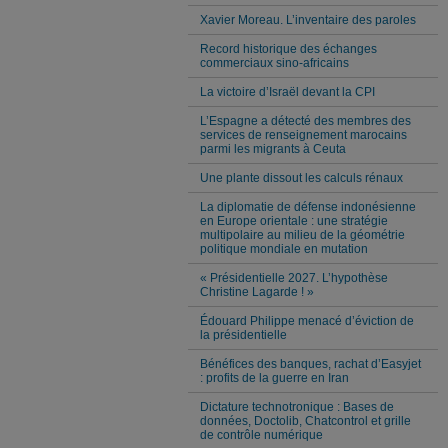
Xavier Moreau. L’inventaire des paroles
Record historique des échanges
commerciaux sino-africains
La victoire d’Israël devant la CPI
L’Espagne a détecté des membres des
services de renseignement marocains
parmi les migrants à Ceuta
Une plante dissout les calculs rénaux
La diplomatie de défense indonésienne
en Europe orientale : une stratégie
multipolaire au milieu de la géométrie
politique mondiale en mutation
« Présidentielle 2027. L’hypothèse
Christine Lagarde ! »
Édouard Philippe menacé d’éviction de
la présidentielle
Bénéfices des banques, rachat d’Easyjet
: profits de la guerre en Iran
Dictature technotronique : Bases de
données, Doctolib, Chatcontrol et grille
de contrôle numérique