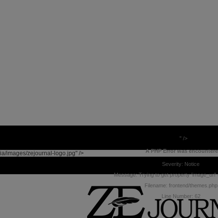
" />
A PHP Error was encounter
ia/images/zejournal-logo.jpg" />
Severity: Notice
Message: Trying to get property 'image_url' 
Filename: frontend/themes.php
Line Number: 62