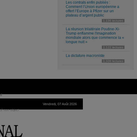
Les contrats enfin publiés :
Comment l’Union européenne a
offert l’Europe à Pfizer sur un
plateau d’argent public
1,136 lectures
La réunion trilatérale Poutine-Xi-
Trump enflamme l'imagination
mondiale alors que commence la «
longue nuit »
1,122 lectures
La dictature macroniste
1,106 lectures
ed
Vendredi, 07 Août 2026
of non-object