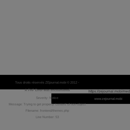
Tous droits réservés ZEjournal.mobi © 2012 -
A PHP Error was encountered
https://zejournal.mobi/med
Severity: Notice
www.zejournal.mobi
Message: Trying to get property 'content' of non-object
Filename: frontend/themes.php
Line Number: 53