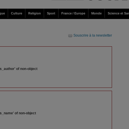
ique
Culture
Religion
Sport
France / Europe
Monde
Science et Sa
Souscrire à la newsletter
s_author' of non-object
ss_name' of non-object