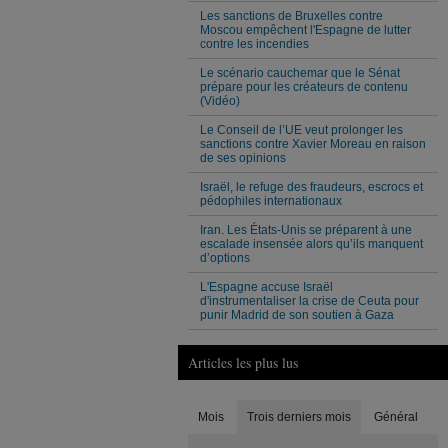
Les sanctions de Bruxelles contre
Moscou empêchent l'Espagne de lutter
contre les incendies
Le scénario cauchemar que le Sénat
prépare pour les créateurs de contenu
(Vidéo)
Le Conseil de l’UE veut prolonger les
sanctions contre Xavier Moreau en raison
de ses opinions
Israël, le refuge des fraudeurs, escrocs et
pédophiles internationaux
Iran. Les États-Unis se préparent à une
escalade insensée alors qu’ils manquent
d’options
L'Espagne accuse Israël
d'instrumentaliser la crise de Ceuta pour
punir Madrid de son soutien à Gaza
Articles les plus lus
Mois
Trois derniers mois
Général