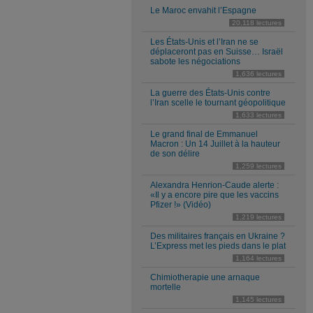
Le Maroc envahit l’Espagne
20,118 lectures
Les États-Unis et l’Iran ne se
déplaceront pas en Suisse… Israël
sabote les négociations
1,636 lectures
La guerre des États-Unis contre
l’Iran scelle le tournant géopolitique
1,633 lectures
Le grand final de Emmanuel
Macron : Un 14 Juillet à la hauteur
de son délire
1,259 lectures
Alexandra Henrion-Caude alerte :
«Il y a encore pire que les vaccins
Pfizer !» (Vidéo)
1,219 lectures
Des militaires français en Ukraine ?
L’Express met les pieds dans le plat
1,164 lectures
Chimiotherapie une arnaque
mortelle
1,145 lectures