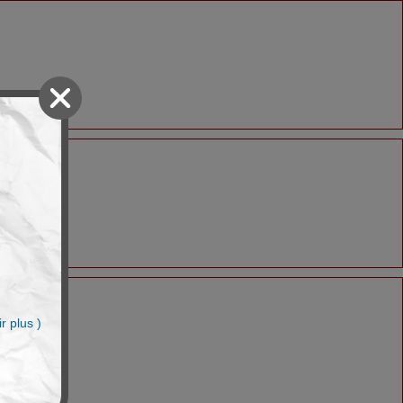
n
r plus )