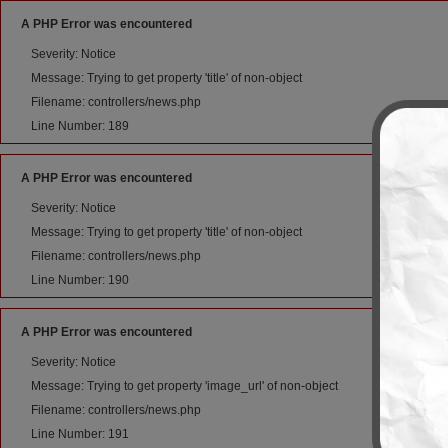
A PHP Error was encountered
Severity: Notice
Message: Trying to get property 'title' of non-object
Filename: controllers/news.php
Line Number: 189
A PHP Error was encountered
Severity: Notice
Message: Trying to get property 'title' of non-object
Filename: controllers/news.php
Line Number: 190
A PHP Error was encountered
Severity: Notice
Message: Trying to get property 'image_url' of non-object
Filename: controllers/news.php
Line Number: 191