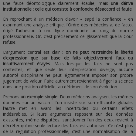
une faute déontologique clairement établie, mais
une dérive
institutionnelle : celle qui consiste à confondre désaccord et faute
.
En reprochant à un médecin d’avoir « sapé la confiance » en
exprimant une analyse critique, l’Ordre des médecins a, de facto,
érigé l’adhésion à une ligne dominante au rang de norme
professionnelle. Or, c’est précisément ce glissement que la Cour
refuse.
L’argument central est clair :
on ne peut restreindre la liberté
d’expression que sur base de faits objectivement faux ou
insuffisamment étayés
. Mais lorsque les faits ne sont pas
contestés, et que seule leur interprétation diverge, aucune
autorité disciplinaire ne peut légitimement imposer son propre
jugement de valeur. Faire autrement reviendrait à figer la science
dans une position officielle, au détriment de son évolution.
Prenons
un exemple simple
. Deux médecins analysent les mêmes
données sur un vaccin : l’un insiste sur son efficacité globale,
l’autre met en avant les incertitudes ou certains effets
indésirables. Si leurs arguments reposent sur des données
existantes, même disputées, sanctionner l’un des deux revient à
décréter qu’une seule lecture des faits est autorisée. Ce n’est plus
de la régulation professionnelle, c’est une normalisation de la