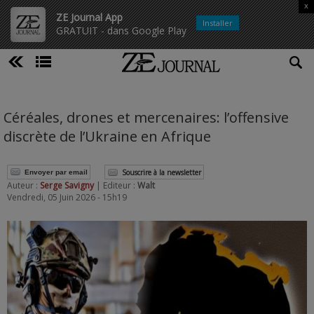
x
ZE Journal App
Installer
GRATUIT - dans Google Play
Céréales, drones et mercenaires: l’offensive
discrète de l’Ukraine en Afrique
Souscrire à la newsletter
Envoyer par email
Auteur :
Serge Savigny
| Editeur :
Walt
Vendredi, 05 Juin 2026 - 15h19