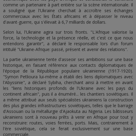
comme un partenaire à part entière sur la scène internationale. Il
a souligné que l'Ukraine cherchait à accroître ses échanges
commerciaux avec les États africains et à dépasser le niveau
d'avant-guerre, qui s'élevait à 6,7 milliards de dollars.
Selon lui, l'Ukraine agira sur trois fronts. "L'Afrique valorise la
force, la technologie et la présence réelle, et c'est ce que nous
entendons garantir", a déclaré le responsable lors d'un forum
intitulé "Ukraine-Afrique: passé, présent et avenir des relations".
La partie ukrainienne tente d'asseoir ses ambitions sur une base
historique, en faisant référence aux contacts diplomatiques de
l'époque de la République populaire ukrainienne (1917-1920).
"Symon Petlioura lui-même a établi des liens diplomatiques avec
l'Abyssinie", a déclaré Sybiha, cherchant ainsi à mettre en avant
les "liens historiques profonds de l'Ukraine avec les pays du
continent africain", puis il a énuméré... les chantiers soviétiques. Il
a même attribué aux seuls spécialistes ukrainiens la construction
des plus grandes infrastructures soviétiques, telles que le barrage
d'Assouan ou la métallurgie d'Ajaokuta au Nigeria. Les bâtisseurs
ukrainiens sont à nouveau prêts à venir en Afrique pour tout y
reconstruire: routes, voies ferrées, ports. Mais, contrairement à
l'ère soviétique, cela se ferait exclusivement sur une base
commerciale.