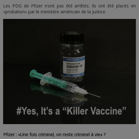
Les PDG de Pfizer n’ont pas été arrêtés. Ils ont été placés en
«probation» par le ministère américain de la Justice.
Pfizer : «Une fois criminel, on reste criminel à vie» ?