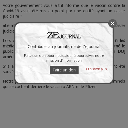
Votre gouvernement vous a-t-il informé que le vaccin contre la
Covid-19 avait été mis au point par une entité ayant un casier
judiciaire ?
«Le ministère américain de la Justice (DOJ) n’a pas effacé le casier
judiciaire de Pfizer par le biais d’une grâce présidentielle».
Lors du lancement du vaccin à ARNm en décembre 2020,
ni les
médias ni les gouvernements du monde entier n’ont informé le
Contribuer au journalisme de ZeJournal
public que Pfizer avait un casier judiciaire auprès du DOJ
Faites un don pour nous aider à poursuivre notre
américain.
mission d’information
S’ils avaient informé le public, des millions de vies auraient été
( En savoir plus )
Faire un don
sauvées.
Notre production vidéo met en lumière les agissements criminels
qui se cachent derrière le vaccin à ARNm de Pfizer.