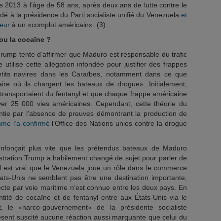
2013 à l’âge de 58 ans, après deux ans de lutte contre le
dé à la présidence du Parti socialiste unifié du Venezuela
et
eur
à un «complot américain». (3)
 ou la cocaïne ?
Trump tente d’affirmer que Maduro est responsable du trafic
 utilise cette allégation infondée pour justifier des frappes
etits navires dans les Caraïbes, notamment dans ce que
ire où ils chargent les bateaux de drogue». Initialement,
transportaient du fentanyl et que chaque frappe américaine
uver 25 000 vies américaines. Cependant, cette théorie du
tie par l’absence de preuves démontrant la production de
me l’a confirmé
l’Office des Nations unies contre la drogue
’enfonçait plus vite que les prétendus bateaux de Maduro
istration Trump a habilement changé de sujet pour parler de
’il est vrai que le Venezuela joue un rôle dans le commerce
États-Unis ne semblent pas être une destination importante,
cte par voie maritime n’est connue entre les deux pays. En
ntité de cocaïne et de fentanyl entre aux États-Unis via le
t, le «narco-gouvernement» de la présidente socialiste
sent suscité aucune réaction aussi marquante que celui du