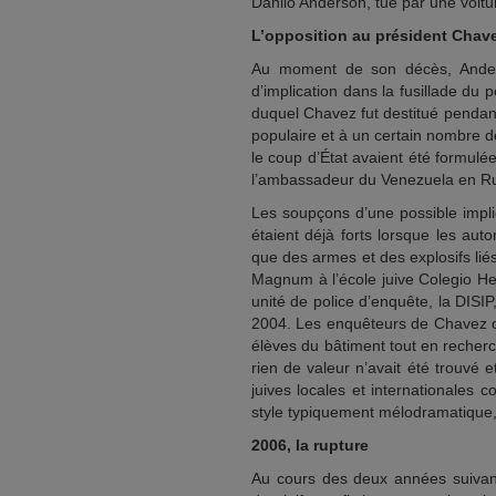
Danilo Anderson, tué par une voitu
L’opposition au président Chav
Au moment de son décès, Ander
d’implication dans la fusillade du
duquel Chavez fut destitué pendant
populaire et à un certain nombre de
le coup d’État avaient été formulé
l’ambassadeur du Venezuela en Rus
Les soupçons d’une possible impl
étaient déjà forts lorsque les au
que des armes et des explosifs lié
Magnum à l’école juive Colegio He
unité de police d’enquête, la DISI
2004. Les enquêteurs de Chavez on
élèves du bâtiment tout en recherc
rien de valeur n’avait été trouvé 
juives locales et internationales 
style typiquement mélodramatique
2006, la rupture
Au cours des deux années suivan