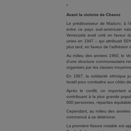
*
Avant la victoire de Chavez
Le prédécesseur de Maduro, à l’él
entre ce pays sud-américain natu
Venezuela avait voté en faveur d
unies en 1947 – qui attribuait 55%
plus tard, en faveur de l’adhésion d
Au milieu des années 1960, le Ve
d’une structure communautaire rem
organisés par les classes moyenne
En 1967, la solidarité ethnique j
Israël pour combattre aux côtés de 
Après le conflit, un important a
contribuant à la plus grande popul
000 personnes, réparties équitabl
Cependant, au milieu des années 2
commencé à se détériorer.
La première fissure notable est ap