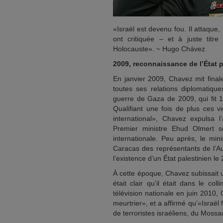
«Israël est devenu fou. Il attaque,
ont critiquée – et à juste titre
Holocauste». ~ Hugo Chávez
2009, reconnaissance de l’État p
En janvier 2009, Chavez mit fina
toutes ses relations diplomatiqu
guerre de Gaza de 2009, qui fit 1
Qualifiant une fois de plus ces v
international», Chavez expulsa
Premier ministre Ehud Olmert s
internationale. Peu après, le min
Caracas des représentants de l’Aut
l’existence d’un État palestinien le 
À cette époque, Chavez subissait u
était clair qu’il était dans le co
télévision nationale en juin 2010, 
meurtrier», et a affirmé qu’«Israë
de terroristes israéliens, du Moss