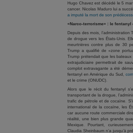
Hugo Chavez est décédé le 5 mars 
cancer. Nicolas Maduro lui a succé
a imputé la mort de son prédécess
«Narco-terrorisme» : le fentanyl
Depuis des mois, l’administration 
de drogue vers les États-Unis. Elle
meurtrières contre plus de 30 p
Trump a qualifié de «zone portua
Trump prétendait que les bateaux 
extrajudiciaire permettrait de sa
complot extravagante a été démen
fentanyl en Amérique du Sud,
com
et le crime (ONUDC).
Alors que le récit du fentanyl s
transportant de la drogue, l’admin
trafic de pétrole et de cocaïne. S
international de la cocaïne, les 
car aucune route commerciale dire
réalité, une bien plus grande qua
Mexique. Pourtant, curieusemen
Claudia Sheinbaum n’a jusqu’à pré