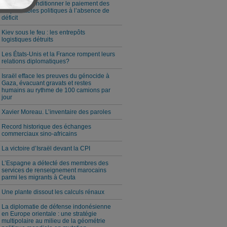
Milei veut conditionner le paiement des
responsables politiques à l’absence de
déficit
Kiev sous le feu : les entrepôts
logistiques détruits
Les États-Unis et la France rompent leurs
relations diplomatiques?
Israël efface les preuves du génocide à
Gaza, évacuant gravats et restes
humains au rythme de 100 camions par
jour
Xavier Moreau. L’inventaire des paroles
Record historique des échanges
commerciaux sino-africains
La victoire d’Israël devant la CPI
L’Espagne a détecté des membres des
services de renseignement marocains
parmi les migrants à Ceuta
Une plante dissout les calculs rénaux
La diplomatie de défense indonésienne
en Europe orientale : une stratégie
multipolaire au milieu de la géométrie