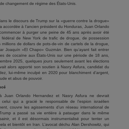
és de changement de régime des États-Unis.
 dans le discours de Trump sur la «guerre contre la drogue»
 a accordée à l’ancien président du Honduras, Juan Orlando
 commencer à purger une peine de 45 ans après avoir été
 fédéral de New York de trafic de drogue, de possession
 millions de dollars de pots-de-vin de cartels de la drogue,
 par Joaquín «El Chapo» Guzmán. Bien qu’ayant fait entrer
es de cocaïne aux États-Unis sur une période de 18 ans,
cembre 2025, quelques jours seulement avant les élections
ait alors apporté son soutien à Nasry Asfura, candidat du
ndez, lui-même inculpé en 2020 pour blanchiment d’argent,
ude et abus de pouvoir.
ncé
à Juan Orlando Hernandez et Nasry Asfura ne devrait
celui qui a gracié le responsable de l’espion israélien
ment, couvre les agissements d’un réseau international de
t, Trump a passé sa vie entière à patauger dans le même
ainir, et il est désormais instrumentalisé pour tenter un
a et bientôt en Iran. L’avocat déchu Alan Dershowitz, qui