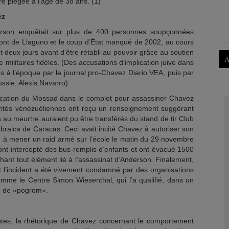
re piégée à l’âge de 38 ans. (1)
ez
son enquêtait sur plus de 400 personnes soupçonnées
 pont de Llaguno et le coup d’État manqué de 2002, au cours
 deux jours avant d’être rétabli au pouvoir grâce au soutien
A
 militaires fidèles. (Des accusations d’implication juive dans
es à l’époque par le journal pro-Chavez Diario VEA, puis par
sie, Alexis Navarro).
ication du Mossad dans le complot pour assassiner Chavez
torités vénézuéliennes ont reçu un renseignement suggérant
s au meurtre auraient pu être transférés du stand de tir Club
braica de Caracas. Ceci avait incité Chavez à autoriser son
P, à mener un raid armé sur l’école le matin du 29 novembre
t intercepté des bus remplis d’enfants et ont évacué 1500
hant tout élément lié à l’assassinat d’Anderson. Finalement,
et l’incident a été vivement condamné par des organisations
comme le Centre Simon Wiesenthal, qui l’a qualifié, dans un
, de «pogrom».
tes, la rhétorique de Chavez concernant le comportement