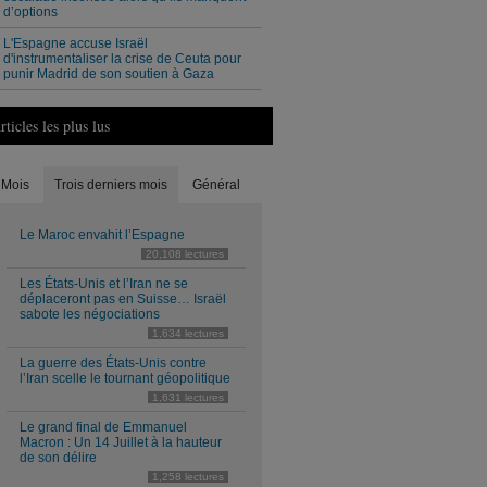
d’options
L'Espagne accuse Israël
d'instrumentaliser la crise de Ceuta pour
punir Madrid de son soutien à Gaza
rticles les plus lus
Mois
Trois derniers mois
Général
Le Maroc envahit l’Espagne
20,108 lectures
Les États-Unis et l’Iran ne se
déplaceront pas en Suisse… Israël
sabote les négociations
1,634 lectures
La guerre des États-Unis contre
l’Iran scelle le tournant géopolitique
1,631 lectures
Le grand final de Emmanuel
Macron : Un 14 Juillet à la hauteur
de son délire
1,258 lectures