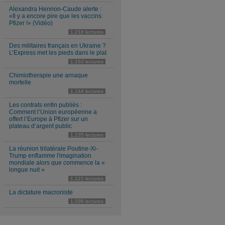
Alexandra Henrion-Caude alerte :
«Il y a encore pire que les vaccins
Pfizer !» (Vidéo)
1,218 lectures
Des militaires français en Ukraine ?
L’Express met les pieds dans le plat
1,163 lectures
Chimiotherapie une arnaque
mortelle
1,144 lectures
Les contrats enfin publiés :
Comment l’Union européenne a
offert l’Europe à Pfizer sur un
plateau d’argent public
1,135 lectures
La réunion trilatérale Poutine-Xi-
Trump enflamme l'imagination
mondiale alors que commence la «
longue nuit »
1,121 lectures
La dictature macroniste
1,098 lectures