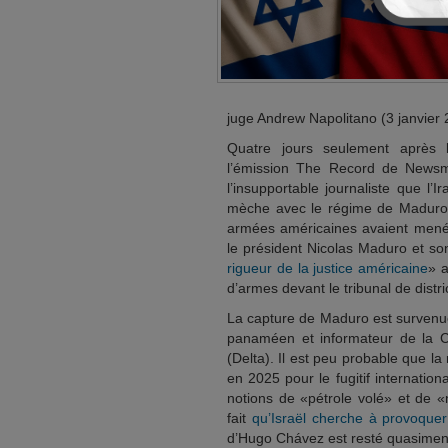
juge Andrew Napolitano (3 janvier
Quatre jours seulement après 
l’émission The Record de Newsm
l’insupportable journaliste que l’
mèche avec le régime de Maduro… 
armées américaines avaient mené 
le président Nicolas Maduro et so
rigueur de la justice américaine
» a
d’armes devant le tribunal de distri
La capture de Maduro est survenue
panaméen et informateur de la CI
(Delta). Il est peu probable que l
en 2025 pour le fugitif internation
notions de «pétrole volé» et de «
fait
qu’Israël cherche à provoqu
d’Hugo Chávez est resté quasiment