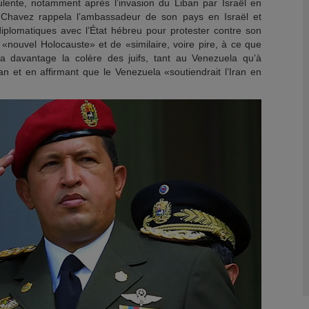
rulente, notamment après l’invasion du Liban par Israël en
 Chavez rappela l’ambassadeur de son pays en Israël et
iplomatiques avec l’État hébreu pour protester contre son
de «nouvel Holocauste» et de «similaire, voire pire, à ce que
isa davantage la colère des juifs, tant au Venezuela qu’à
an et en affirmant que le Venezuela «soutiendrait l’Iran en