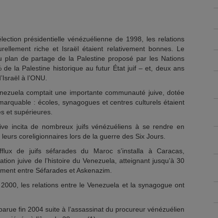
ection présidentielle vénézuélienne de 1998, les relations
rellement riche et Israël étaient relativement bonnes. Le
u plan de partage de la Palestine proposé par les Nations
 de la Palestine historique au futur État juif – et, deux ans
’Israël à l’ONU.
nezuela comptait une importante communauté juive, dotée
arquable : écoles, synagogues et centres culturels étaient
s et supérieures.
uive incita de nombreux juifs vénézuéliens à se rendre en
leurs coreligionnaires lors de la guerre des Six Jours.
fflux de juifs séfarades du Maroc s’installa à Caracas,
ation juive de l’histoire du Venezuela, atteignant jusqu’à 30
ement entre Séfarades et Askenazim.
000, les relations entre le Venezuela et la synagogue ont
parue fin 2004 suite à l’assassinat du procureur vénézuélien