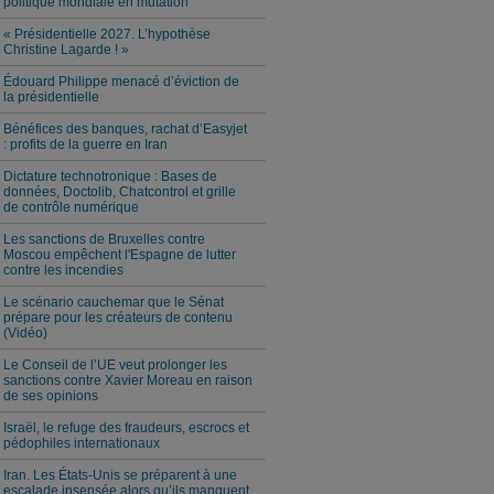
politique mondiale en mutation
« Présidentielle 2027. L’hypothèse
Christine Lagarde ! »
Édouard Philippe menacé d’éviction de
la présidentielle
Bénéfices des banques, rachat d’Easyjet
: profits de la guerre en Iran
Dictature technotronique : Bases de
données, Doctolib, Chatcontrol et grille
de contrôle numérique
Les sanctions de Bruxelles contre
Moscou empêchent l'Espagne de lutter
contre les incendies
Le scénario cauchemar que le Sénat
prépare pour les créateurs de contenu
(Vidéo)
Le Conseil de l’UE veut prolonger les
sanctions contre Xavier Moreau en raison
de ses opinions
Israël, le refuge des fraudeurs, escrocs et
pédophiles internationaux
Iran. Les États-Unis se préparent à une
escalade insensée alors qu’ils manquent