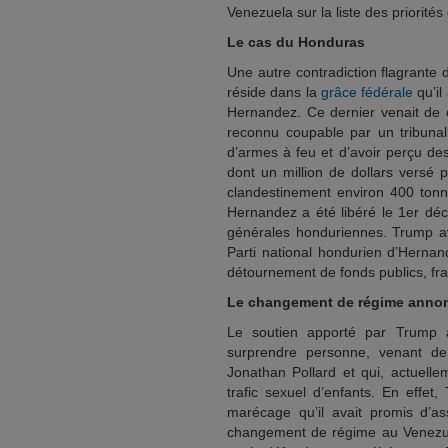
Venezuela sur la liste des priorit
Le cas du Honduras
Une autre contradiction flagrante
réside dans la
grâce fédérale
qu’il
Hernandez. Ce dernier venait de
reconnu coupable par un tribunal
d’armes à feu et d’avoir perçu des
dont un million de dollars versé
clandestinement environ 400 tonn
Hernandez a été libéré le 1er dé
générales honduriennes. Trump av
Parti national hondurien d’Herna
détournement de fonds publics, fra
Le changement de régime anno
Le soutien apporté par Trump 
surprendre personne, venant de 
Jonathan Pollard et qui, actuelle
trafic sexuel d’enfants. En effe
marécage qu’il avait promis d’ass
changement de régime au Venezuel