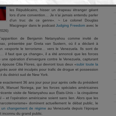
jamais vu un seul cas, ni chez les Démocrates ni chez
les Républicains, hisser un drapeau étranger géant
lors d’une convention… Je n’ai jamais entendu parler
d’un truc de ce genre». ~ Le colonel Douglas
Macgregor dans le podcast
Judging Freedom
avec le
 2026)
l’apparition de Benjamin Netanyahou comme invité de
ax, présentée par Greta van Sustern, où il a déclaré à
Iran «exporte le terrorisme… vers le Venezuela. Ils sont de
il faut que ça change», il a été annoncé que les forces
une opération d’envergure contre le Venezuela, capturant
n épouse Cilia Flores, qui devront tous deux «
subir toute la
près avoir été inculpés pour trafic de drogue et possession
ct du district sud de New York.
 exactement 36 ans jour pour jour après celle du président
A, Manuel Noriega, par les forces spéciales américaines
a récente visite de Netanyahou aux États-Unis – la cinquième
al – et l’opération américaine soient sans lien. Alors que les
narcoterrorisme» dominent actuellement le débat public, le
er un changement de régime
au Venezuela depuis l’époque
 inconnu du grand public.