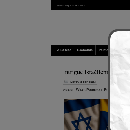
www.zejournal.mobi
A La Une
Economie
Politique / Géopolit
Intrigue israélienne au V
Envoyer par email
Auteur :
Wyatt Peterson
|
Editeur :
Walt
|
J