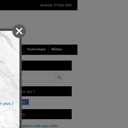
Vendredi, 07 Août 2026
nté
Société
Technologie
Médias
echerche
n
ous aimez notre site ?
(230 K)
r plus )
erniers Articles
Un budget équilibré coûte que coûte :