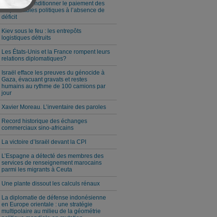
Milei veut conditionner le paiement des
responsables politiques à l’absence de
déficit
Kiev sous le feu : les entrepôts
logistiques détruits
Les États-Unis et la France rompent leurs
relations diplomatiques?
Israël efface les preuves du génocide à
Gaza, évacuant gravats et restes
humains au rythme de 100 camions par
jour
Xavier Moreau. L’inventaire des paroles
Record historique des échanges
commerciaux sino-africains
La victoire d’Israël devant la CPI
L’Espagne a détecté des membres des
services de renseignement marocains
parmi les migrants à Ceuta
Une plante dissout les calculs rénaux
La diplomatie de défense indonésienne
en Europe orientale : une stratégie
multipolaire au milieu de la géométrie