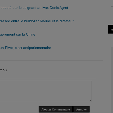
eauté par le soignant antivax Denis Agret
asée entre le bulldozer Marine et le dictateur
A
ièrement sur la Chine
-Pivet, c’est antiparlementaire
es )
Ajouter Commentaire
Annuler