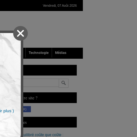
Vendredi, 07 Août 2026
nté
Société
Technologie
Médias
echerche
n
ous aimez notre site ?
(230 K)
r plus )
erniers Articles
Un budget équilibré coûte que coûte :