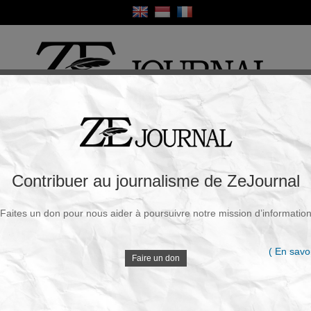
ique
Culture
Religion
Sport
France / Europe
Monde
Science et Sa
R
 président schizophrène et la France en
Contribuer au journalisme de ZeJournal
Faites un don pour nous aider à poursuivre notre mission d’informatio
Souscrire à la newsletter
V
Juin 2025 - 18h56
( En savoi
Faire un don
Emmanuel Macron, ce président au sourire calculé et
aux discours contradictoires, ne se contente pas de
D
gouverner : il manipule. Selon Marion Saint-Michel,
Marc Joly et Emmanuel Todd, sa méthode relève de