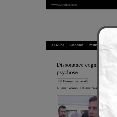
www.zejournal.mobi
A La Une
Economie
Politique / Géopolit
Dissonance cognitive : Un
psychose
Envoyer par email
Auteur :
Yoann
|
Editeur :
Walt
|
Jeudi, 19 