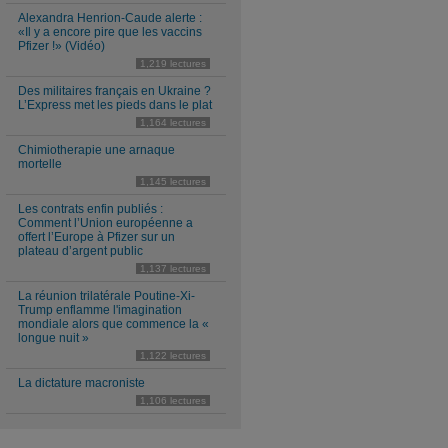
Alexandra Henrion-Caude alerte :
«Il y a encore pire que les vaccins
Pfizer !» (Vidéo)
1,219 lectures
Des militaires français en Ukraine ?
L’Express met les pieds dans le plat
1,164 lectures
Chimiotherapie une arnaque
mortelle
1,145 lectures
Les contrats enfin publiés :
Comment l’Union européenne a
offert l’Europe à Pfizer sur un
plateau d’argent public
1,137 lectures
La réunion trilatérale Poutine-Xi-
Trump enflamme l'imagination
mondiale alors que commence la «
longue nuit »
1,122 lectures
La dictature macroniste
1,106 lectures