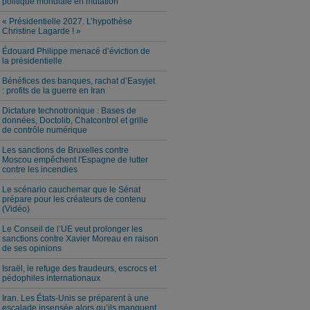
politique mondiale en mutation
« Présidentielle 2027. L’hypothèse
Christine Lagarde ! »
Édouard Philippe menacé d’éviction de
la présidentielle
Bénéfices des banques, rachat d’Easyjet
: profits de la guerre en Iran
Dictature technotronique : Bases de
données, Doctolib, Chatcontrol et grille
de contrôle numérique
Les sanctions de Bruxelles contre
Moscou empêchent l'Espagne de lutter
contre les incendies
Le scénario cauchemar que le Sénat
prépare pour les créateurs de contenu
(Vidéo)
Le Conseil de l’UE veut prolonger les
sanctions contre Xavier Moreau en raison
de ses opinions
Israël, le refuge des fraudeurs, escrocs et
pédophiles internationaux
Iran. Les États-Unis se préparent à une
escalade insensée alors qu’ils manquent