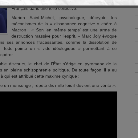
la perversion narcissique, visant à plonger les
Français dans une folie collective.
Marion Saint-Michel, psychologue, décrypte les
mécanismes de la « dissonance cognitive » chère à
Macron : « Son ‘en même temps’ est une arme de
destruction massive pour l’esprit. » Marc Joly évoque
ns ses annonces fracassantes, comme la dissolution de
l Todd pointe un « vide idéologique » permettant à ce
spérer.
ouble discours, le chef de l’État s’érige en pyromane de la
ys en pleine schizophrénie politique. De toute façon, il a eu
 qui est attribué cette maxime cynique :
 un mensonge ; répété dix mille fois il devient une vérité ».