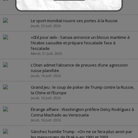
géopolitique
Jeudi, 23 Juill. 2026
Le sport mondial rouvre ses portes à la Russie
Jeudi, 23 Juill. 2026
«Œil pour œil» : Sanaa annonce un blocus maritime à
l’Arabie saoudite et prépare l’escalade face à
l’escalade
Mardi, 21 Juill. 2026
L’Otan admet l’absence de preuves d’une agression
russe planifiée
Jeudi, 16 Juill. 2026
Grand Jeu : le coup de poker de Trump contre la Russie,
la Chine et l’Europe
Jeudi, 16 Juill. 2026
Étrange affaire : Washington préfère Delcy Rodríguez à
Corina Machado au Venezuela
Jeudi, 16 Juill. 2026
Sánchez humilie Trump : «On ne se fera plus avoir par
les mensonges de l’Irak !» en 1991 et 2003