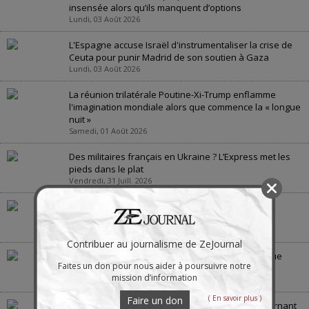
insensée alors qu’ils manquent d’options
Lundi, 03 Août 2026
L'Espagne accuse Israël d'instrumentaliser la crise de
Ceuta pour punir Madrid de son soutien à Gaza
Lundi, 03 Août 2026
La réunion trilatérale Poutine-Xi-Trump enflamme
l'imagination mondiale alors que commence la « longue
nuit »
Samedi, 01 Août 2026
Des militaires français en Ukraine ? L’Express met les
pieds dans le plat
Vendredi, 31 Juill. 2026
Quelles seront les conséquences de la menace
européenne de voler le pétrole russe
Jeudi, 30 Juill. 2026
Contribuer au journalisme de ZeJournal
La guerre en Ukraine : « la bataille de Crimée », vue
Faites un don pour nous aider à poursuivre notre
depuis la Crimée
mission d’information
Jeudi, 30 Juill. 2026
( En savoir plus )
Faire un don
La guerre des États-Unis contre l’Iran scelle le tournant