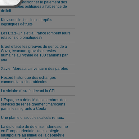
Milei veut conditionner le paiement des
responsables politiques à l’absence de
déficit
Kiev sous le feu : les entrepôts
logistiques détruits
Les États-Unis et la France rompent leurs
relations diplomatiques?
Israël efface les preuves du génocide à
Gaza, évacuant gravats et restes
humains au rythme de 100 camions par
jour
Xavier Moreau. L’inventaire des paroles
Record historique des échanges
commerciaux sino-africains
La victoire d’Israël devant la CPI
L’Espagne a détecté des membres des
services de renseignement marocains
parmi les migrants à Ceuta
Une plante dissout les calculs rénaux
La diplomatie de défense indonésienne
en Europe orientale : une stratégie
multipolaire au milieu de la géométrie