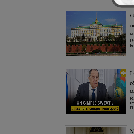
G
m
Me
Re
le
L
r
Me
Re
tr
l’
M