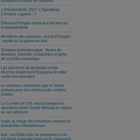
politique mondiale en mutation
« Présidentielle 2027. L’hypothèse
Christine Lagarde ! »
Édouard Philippe menacé d’éviction de
la présidentielle
Bénéfices des banques, rachat d’Easyjet
: profits de la guerre en Iran
Dictature technotronique : Bases de
données, Doctolib, Chatcontrol et grille
de contrôle numérique
Les sanctions de Bruxelles contre
Moscou empêchent l'Espagne de lutter
contre les incendies
Le scénario cauchemar que le Sénat
prépare pour les créateurs de contenu
(Vidéo)
Le Conseil de l’UE veut prolonger les
sanctions contre Xavier Moreau en raison
de ses opinions
Israël, le refuge des fraudeurs, escrocs et
pédophiles internationaux
Iran. Les États-Unis se préparent à une
escalade insensée alors qu’ils manquent