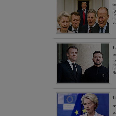
Me
Qu
un
st
vu
L
Me
Le
di
pr
Ru
L
r
Ma