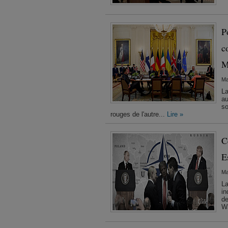
P
c
M
Ma
La
au
so
rouges de l'autre...
Lire »
C
E
Ma
La
in
de
Wa