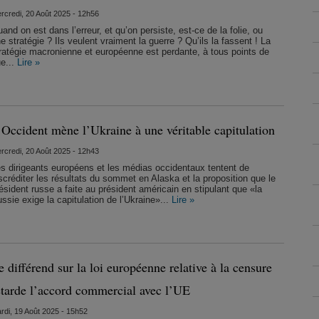
rcredi, 20 Août 2025 - 12h56
and on est dans l’erreur, et qu’on persiste, est-ce de la folie, ou
e stratégie ? Ils veulent vraiment la guerre ? Qu’ils la fassent ! La
ratégie macronienne et européenne est perdante, à tous points de
e...
Lire »
’Occident mène l’Ukraine à une véritable capitulation
rcredi, 20 Août 2025 - 12h43
s dirigeants européens et les médias occidentaux tentent de
scréditer les résultats du sommet en Alaska et la proposition que le
ésident russe a faite au président américain en stipulant que «la
ssie exige la capitulation de l’Ukraine»...
Lire »
e différend sur la loi européenne relative à la censure
etarde l’accord commercial avec l’UE
rdi, 19 Août 2025 - 15h52