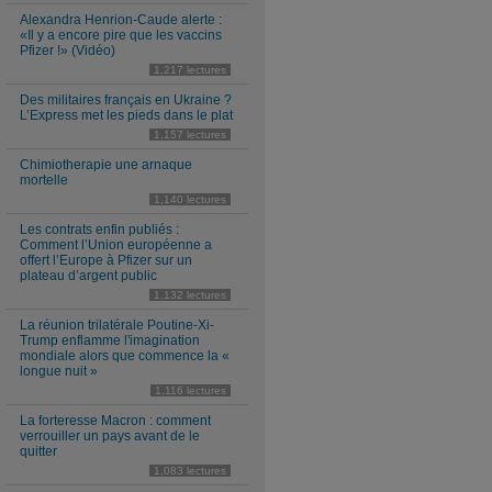
Alexandra Henrion-Caude alerte :
«Il y a encore pire que les vaccins
Pfizer !» (Vidéo)
1,217 lectures
Des militaires français en Ukraine ?
L’Express met les pieds dans le plat
1,157 lectures
Chimiotherapie une arnaque
mortelle
1,140 lectures
Les contrats enfin publiés :
Comment l’Union européenne a
offert l’Europe à Pfizer sur un
plateau d’argent public
1,132 lectures
La réunion trilatérale Poutine-Xi-
Trump enflamme l'imagination
mondiale alors que commence la «
longue nuit »
1,116 lectures
La forteresse Macron : comment
verrouiller un pays avant de le
quitter
1,083 lectures