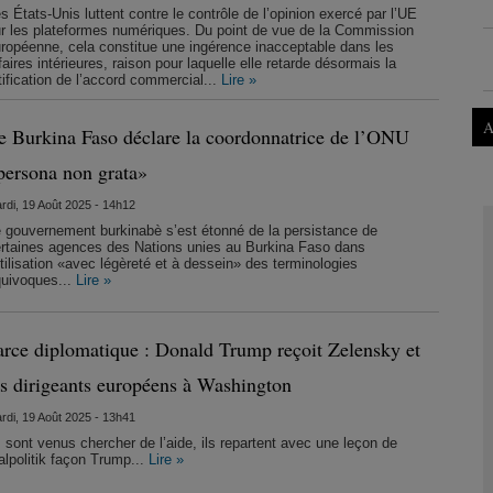
s États-Unis luttent contre le contrôle de l’opinion exercé par l’UE
r les plateformes numériques. Du point de vue de la Commission
ropéenne, cela constitue une ingérence inacceptable dans les
faires intérieures, raison pour laquelle elle retarde désormais la
tification de l’accord commercial...
Lire »
A
e Burkina Faso déclare la coordonnatrice de l’ONU
persona non grata»
rdi, 19 Août 2025 - 14h12
 gouvernement burkinabè s’est étonné de la persistance de
rtaines agences des Nations unies au Burkina Faso dans
utilisation «avec légèreté et à dessein» des terminologies
uivoques...
Lire »
arce diplomatique : Donald Trump reçoit Zelensky et
es dirigeants européens à Washington
rdi, 19 Août 2025 - 13h41
s sont venus chercher de l’aide, ils repartent avec une leçon de
alpolitik façon Trump...
Lire »