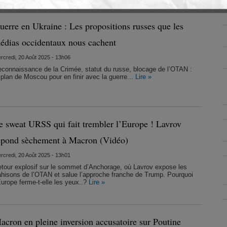
uerre en Ukraine : Les propositions russes que les
édias occidentaux nous cachent
rcredi, 20 Août 2025 - 13h06
connaissance de la Crimée, statut du russe, blocage de l’OTAN :
 plan de Moscou pour en finir avec la guerre...
Lire »
e sweat URSS qui fait trembler l’Europe ! Lavrov
épond sèchement à Macron (Vidéo)
rcredi, 20 Août 2025 - 13h01
tour explosif sur le sommet d’Anchorage, où Lavrov expose les
ahisons de l’OTAN et salue l’approche franche de Trump. Pourquoi
Europe ferme-t-elle les yeux..?
Lire »
acron en pleine inversion accusatoire sur Poutine