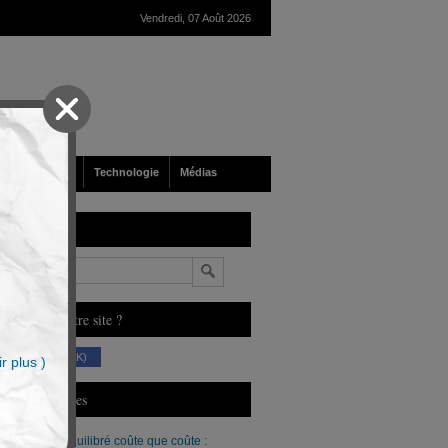
Vendredi, 07 Août 2026
nté
Société
Technologie
Médias
echerche
n
ous aimez notre site ?
(230 K)
r plus )
erniers Articles
Un budget équilibré coûte que coûte :