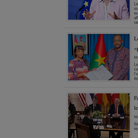
Le
su
eu
af
ra
L
«
Ma
Le
ce
l’
éq
F
l
Ma
Il
re