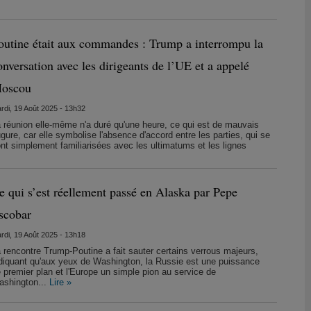
outine était aux commandes : Trump a interrompu la
onversation avec les dirigeants de l’UE et a appelé
oscou
rdi, 19 Août 2025 - 13h32
 réunion elle-même n'a duré qu'une heure, ce qui est de mauvais
gure, car elle symbolise l'absence d'accord entre les parties, qui se
nt simplement familiarisées avec les ultimatums et les lignes
e qui s’est réellement passé en Alaska par Pepe
scobar
rdi, 19 Août 2025 - 13h18
 rencontre Trump-Poutine a fait sauter certains verrous majeurs,
diquant qu'aux yeux de Washington, la Russie est une puissance
 premier plan et l'Europe un simple pion au service de
shington...
Lire »