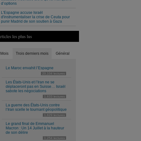
d’options
L'Espagne accuse Israël
d'instrumentaliser la crise de Ceuta pour
punir Madrid de son soutien à Gaza
rticles les plus lus
Mois
Trois derniers mois
Général
Le Maroc envahit l’Espagne
20,104 lectures
Les États-Unis et l’Iran ne se
déplaceront pas en Suisse… Israël
sabote les négociations
1,633 lectures
La guerre des États-Unis contre
l’Iran scelle le tournant géopolitique
1,629 lectures
Le grand final de Emmanuel
Macron : Un 14 Juillet à la hauteur
de son délire
1,254 lectures