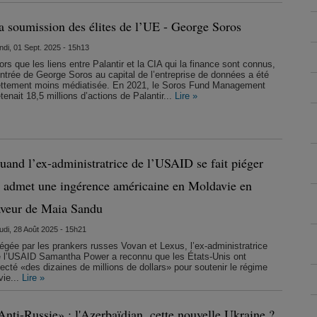
a soumission des élites de l’UE - George Soros
ndi, 01 Sept. 2025 - 15h13
ors que les liens entre Palantir et la CIA qui la finance sont connus,
entrée de George Soros au capital de l’entreprise de données a été
ttement moins médiatisée. En 2021, le Soros Fund Management
tenait 18,5 millions d’actions de Palantir...
Lire »
uand l’ex-administratrice de l’USAID se fait piéger
t admet une ingérence américaine en Moldavie en
aveur de Maia Sandu
udi, 28 Août 2025 - 15h21
égée par les prankers russes Vovan et Lexus, l’ex-administratrice
 l’USAID Samantha Power a reconnu que les États-Unis ont
jecté «des dizaines de millions de dollars» pour soutenir le régime
vie...
Lire »
Anti-Russie» : l'Azerbaïdjan, cette nouvelle Ukraine ?