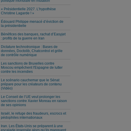
politique mondiale en mutation
« Présidentielle 2027. L’hypothèse
Christine Lagarde ! »
Édouard Philippe menacé d’éviction de
la présidentielle
Bénéfices des banques, rachat d’Easyjet
: profits de la guerre en Iran
Dictature technotronique : Bases de
données, Doctolib, Chatcontrol et grille
de contrôle numérique
Les sanctions de Bruxelles contre
Moscou empêchent l'Espagne de lutter
contre les incendies
Le scénario cauchemar que le Sénat
prépare pour les créateurs de contenu
(Vidéo)
Le Conseil de l’UE veut prolonger les
sanctions contre Xavier Moreau en raison
de ses opinions
Israël, le refuge des fraudeurs, escrocs et
pédophiles internationaux
Iran. Les États-Unis se préparent à une
escalade insensée alors qu’ils manquent