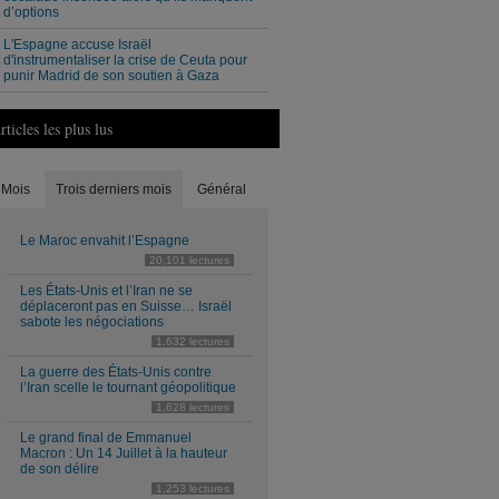
d’options
L'Espagne accuse Israël
d'instrumentaliser la crise de Ceuta pour
punir Madrid de son soutien à Gaza
rticles les plus lus
Mois
Trois derniers mois
Général
Le Maroc envahit l’Espagne
20,101 lectures
Les États-Unis et l’Iran ne se
déplaceront pas en Suisse… Israël
sabote les négociations
1,632 lectures
La guerre des États-Unis contre
l’Iran scelle le tournant géopolitique
1,628 lectures
Le grand final de Emmanuel
Macron : Un 14 Juillet à la hauteur
de son délire
1,253 lectures