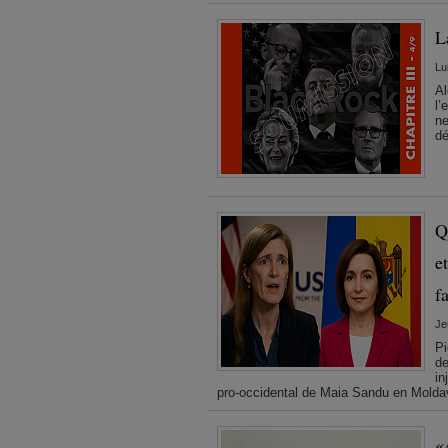
L
Lu
Al
l’
ne
dé
Q
e
f
Je
Pi
de
in
pro-occidental de Maia Sandu en Molda
«