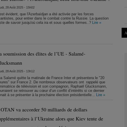
udi, 28 Août 2025 - 15h02
 est évident, que l'Azerbaïdjan a été activée par les forces
lantistes, pour entrer dans le combat contre la Russie. La question
ste de savoir jusqu'où cela ira et sous quelles formes..?
Lire »
A
a soumission des élites de l’UE - Salamé-
lucksmann
udi, 28 Août 2025 - 13h12
a Salamé quitte la matinale de France Inter et présentera le "20
ures" sur France 2. De nombreux observateurs ont rappelé que
animatrice de télévision et son compagnon, Raphaël Glucksmann,
urraient se retrouver au cœur d’un conflit d’intérêts si ce dernier
nait à se présenter à la prochaine élection présidentielle...
Lire »
’OTAN va accorder 50 milliards de dollars
upplémentaires à l’Ukraine alors que Kiev tente de