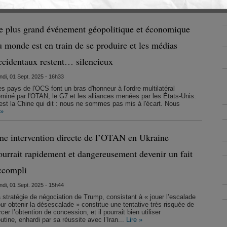
ochaine réunion de l'AGNU...
Lire »
e plus grand événement géopolitique et économique
u monde est en train de se produire et les médias
ccidentaux restent… silencieux
ndi, 01 Sept. 2025 - 16h33
s pays de l'OCS font un bras d'honneur à l'ordre multilatéral
miné par l'OTAN, le G7 et les alliances menées par les États-Unis.
est la Chine qui dit : nous ne sommes pas mis à l'écart. Nous
 »
ne intervention directe de l’OTAN en Ukraine
ourrait rapidement et dangereusement devenir un fait
ccompli
ndi, 01 Sept. 2025 - 15h44
 stratégie de négociation de Trump, consistant à « jouer l’escalade
ur obtenir la désescalade » constitue une tentative très risquée de
rcer l’obtention de concession, et il pourrait bien utiliser
ine, enhardi par sa réussite avec l’Iran...
Lire »