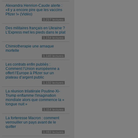
Alexandra Henrion-Caude alerte :
«Il y a encore pire que les vaccins
Pfizer !» (Vidéo)
1,217 lectures
Des militaires français en Ukraine ?
L’Express met les pieds dans le plat
1,154 lectures
Chimiotherapie une arnaque
mortelle
1,140 lectures
Les contrats enfin publiés :
Comment l’Union européenne a
offert l’Europe à Pfizer sur un
plateau d’argent public
1,132 lectures
La réunion trilatérale Poutine-Xi-
Trump enflamme l'imagination
mondiale alors que commence la «
longue nuit »
1,114 lectures
La forteresse Macron : comment
verrouiller un pays avant de le
quitter
1,083 lectures