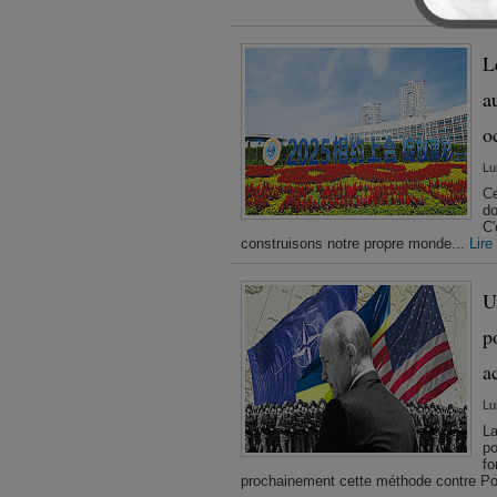
pr
L
a
o
Lu
Ce
do
C'
construisons notre propre monde...
Lire
U
p
a
Lu
La
po
fo
prochainement cette méthode contre Pout