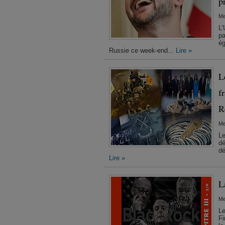
p
Me
L’
pa
ég
Russie ce week-end...
Lire »
L
f
R
Me
Le
dé
dé
Lire »
L
Me
Le
Fi