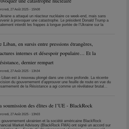
rovoquer une catastrophe nucléaire
rcredi, 27 Août 2025 - 15h08
Ukraine a attaqué un réacteur nucléaire ce week-end, mais sans
rvenir à provoquer une catastrophe. Le président Donald Trump a
alement interdit les frappes à longue portée de l’Ukraine sur la
e Liban, en sursis entre pressions étrangères,
ractures internes et désespoir populaire… Et la
ésistance, dernier rempart
rcredi, 27 Août 2025 - 13h34
 Liban est à nouveau plongé dans une crise profonde. La récente
cision du gouvernement d’approuver une feuille de route en vue du
sarmement de la Résistance a agi comme un révélateur brutal...
a soumission des élites de l’UE - BlackRock
rcredi, 27 Août 2025 - 13h03
 gouvernement ukrainien et la société américaine BlackRock
nancial Market Advisory (BlackRock FMA) ont signé un accord sur