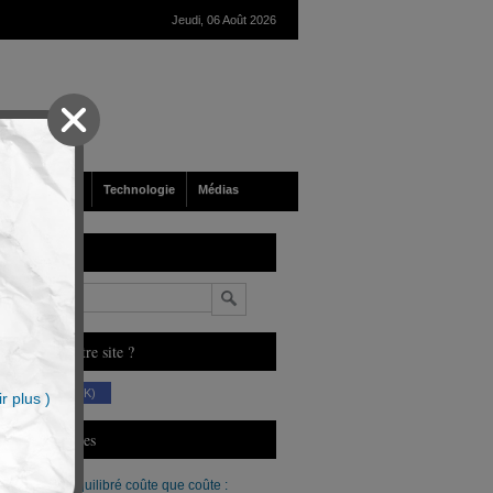
Jeudi, 06 Août 2026
nté
Société
Technologie
Médias
echerche
n
ous aimez notre site ?
(230 K)
r plus )
erniers Articles
Un budget équilibré coûte que coûte :