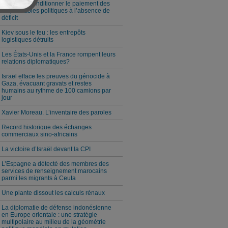
Milei veut conditionner le paiement des
responsables politiques à l’absence de
déficit
Kiev sous le feu : les entrepôts
logistiques détruits
Les États-Unis et la France rompent leurs
relations diplomatiques?
Israël efface les preuves du génocide à
Gaza, évacuant gravats et restes
humains au rythme de 100 camions par
jour
Xavier Moreau. L’inventaire des paroles
Record historique des échanges
commerciaux sino-africains
La victoire d’Israël devant la CPI
L’Espagne a détecté des membres des
services de renseignement marocains
parmi les migrants à Ceuta
Une plante dissout les calculs rénaux
La diplomatie de défense indonésienne
en Europe orientale : une stratégie
multipolaire au milieu de la géométrie