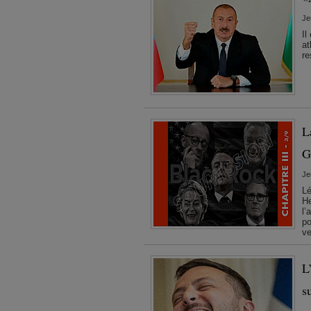
Je
Il
at
re
L
G
Je
Lé
He
l’
po
ve
L
s