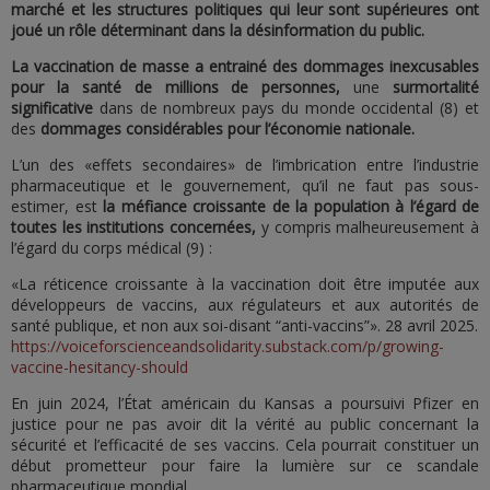
marché et les structures politiques qui leur sont supérieures ont
joué un rôle déterminant dans la désinformation du public.
La vaccination de masse a entrainé des dommages inexcusables
pour la santé de millions de personnes,
une
surmortalité
significative
dans de nombreux pays du monde occidental (8) et
des
dommages considérables pour l’économie nationale.
L’un des «effets secondaires» de l’imbrication entre l’industrie
pharmaceutique et le gouvernement, qu’il ne faut pas sous-
estimer, est
la méfiance croissante de la population à l’égard de
toutes les institutions concernées,
y compris malheureusement à
l’égard du corps médical (9) :
«La réticence croissante à la vaccination doit être imputée aux
développeurs de vaccins, aux régulateurs et aux autorités de
santé publique, et non aux soi-disant “anti-vaccins”». 28 avril 2025.
https://voiceforscienceandsolidarity.substack.com/p/growing-
vaccine-hesitancy-should
En juin 2024, l’État américain du Kansas a poursuivi Pfizer en
justice pour ne pas avoir dit la vérité au public concernant la
sécurité et l’efficacité de ses vaccins. Cela pourrait constituer un
début prometteur pour faire la lumière sur ce scandale
pharmaceutique mondial.