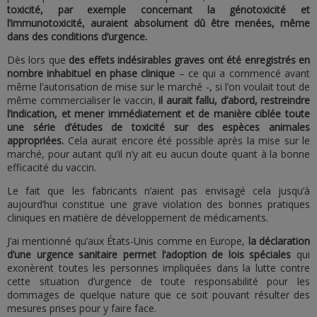
toxicité, par exemple concernant la génotoxicité et
l’immunotoxicité, auraient absolument dû être menées, même
dans des conditions d’urgence.
Dès lors que
des effets indésirables graves ont été enregistrés en
nombre inhabituel en phase clinique
– ce qui a commencé avant
même l’autorisation de mise sur le marché -, si l’on voulait tout de
même commercialiser le vaccin,
il aurait fallu, d’abord, restreindre
l’indication, et mener immédiatement et de manière ciblée toute
une série d’études de toxicité sur des espèces animales
appropriées.
Cela aurait encore été possible après la mise sur le
marché, pour autant qu’il n’y ait eu aucun doute quant à la bonne
efficacité du vaccin.
Le fait que les fabricants n’aient pas envisagé cela jusqu’à
aujourd’hui constitue une grave violation des bonnes pratiques
cliniques en matière de développement de médicaments.
J’ai mentionné qu’aux États-Unis comme en Europe,
la déclaration
d’une urgence sanitaire permet l’adoption de lois spéciales
qui
exonèrent toutes les personnes impliquées dans la lutte contre
cette situation d’urgence de toute responsabilité pour les
dommages de quelque nature que ce soit pouvant résulter des
mesures prises pour y faire face.