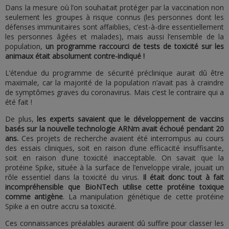
Dans la mesure où l’on souhaitait protéger par la vaccination non
seulement les groupes à risque connus (les personnes dont les
défenses immunitaires sont affaiblies, c’est-à-dire essentiellement
les personnes âgées et malades), mais aussi l’ensemble de la
population,
un programme raccourci de tests de toxicité sur les
animaux était absolument contre-indiqué !
L’étendue du programme de sécurité préclinique aurait dû être
maximale, car la majorité de la population n’avait pas à craindre
de symptômes graves du coronavirus. Mais c’est le contraire qui a
été fait !
De plus,
les experts savaient que le développement de vaccins
basés sur la nouvelle technologie ARNm avait échoué pendant 20
ans.
Ces projets de recherche avaient été interrompus au cours
des essais cliniques, soit en raison d’une efficacité insuffisante,
soit en raison d’une toxicité inacceptable. On savait que la
protéine Spike, située à la surface de l’enveloppe virale, jouait un
rôle essentiel dans la toxicité du virus.
Il était donc tout à fait
incompréhensible que BioNTech utilise cette protéine toxique
comme antigène
. La manipulation génétique de cette protéine
Spike a en outre accru sa toxicité.
Ces connaissances préalables auraient dû suffire pour classer les