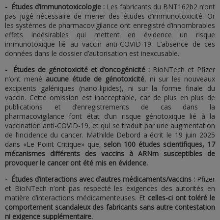
- Études d’immunotoxicologie :
Les fabricants du BNT162b2 n’ont
pas jugé nécessaire de mener des études d’immunotoxicité. Or
les systèmes de pharmacovigilance ont enregistré d’innombrables
effets indésirables qui mettent en évidence un risque
immunotoxique lié au vaccin anti-COVID-19. L’absence de ces
données dans le dossier d’autorisation est inexcusable.
- Études de génotoxicité et d’oncogénicité :
BioNTech et Pfizer
n’ont mené
aucune étude de génotoxicité
, ni sur les nouveaux
excipients galéniques (nano-lipides), ni sur la forme finale du
vaccin. Cette omission est inacceptable, car de plus en plus de
publications et d’enregistrements de cas dans la
pharmacovigilance font état d’un risque génotoxique lié à la
vaccination anti-COVID-19, et qui se traduit par une augmentation
de l’incidence du cancer. Mathilde Debord a écrit le 19 juin 2025
dans «Le Point Critique» que,
selon 100 études scientifiques, 17
mécanismes différents des vaccins à ARNm susceptibles de
provoquer le cancer ont été mis en évidence.
- Études d’interactions avec d’autres médicaments/vaccins :
Pfizer
et BioNTech n’ont pas respecté les exigences des autorités en
matière d’interactions médicamenteuses. Et
celles-ci ont toléré le
comportement scandaleux des fabricants sans autre contestation
ni exigence supplémentaire.