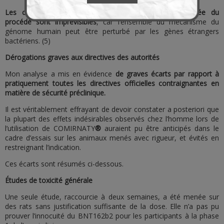
Les conséquences de cette modification non autorisée du
procédé sont imprévisibles
, car l’ensemble du mécanisme du
génome humain peut être perturbé par les gènes étrangers
bactériens. (5)
Dérogations graves aux directives des autorités
Mon analyse a mis en évidence
de graves écarts par rapport à
pratiquement toutes les directives officielles contraignantes en
matière de sécurité préclinique.
Il est véritablement effrayant de devoir constater a posteriori que
la plupart des effets indésirables observés chez l’homme lors de
l’utilisation de COMIRNATY
®
auraient pu être anticipés dans le
cadre d’essais sur les animaux menés avec rigueur, et évités en
restreignant l’indication.
Ces écarts sont résumés ci-dessous.
Études de toxicité générale
Une seule étude, raccourcie à deux semaines, a été menée sur
des rats sans justification suffisante de la dose. Elle n’a pas pu
prouver l’innocuité du BNT162b2 pour les participants à la phase