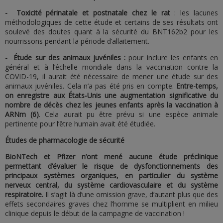
- Toxicité périnatale et postnatale chez le rat
: les lacunes
méthodologiques de cette étude et certains de ses résultats ont
soulevé des doutes quant à la sécurité du BNT162b2 pour les
nourrissons pendant la période d’allaitement.
- Étude sur des animaux juvéniles :
pour inclure les enfants en
général et à l’échelle mondiale dans la vaccination contre la
COVID-19, il aurait été nécessaire de mener une étude sur des
animaux juvéniles. Cela n’a pas été pris en compte.
Entre-temps,
on enregistre aux États-Unis une augmentation significative du
nombre de décès chez les jeunes enfants après la vaccination à
ARNm (6)
. Cela aurait pu être prévu si une espèce animale
pertinente pour l’être humain avait été étudiée.
Études de pharmacologie de sécurité
BioNTech et Pfizer n’ont mené aucune étude préclinique
permettant d’évaluer le risque de dysfonctionnements des
principaux systèmes organiques, en particulier du système
nerveux central, du système cardiovasculaire et du système
respiratoire.
Il s’agit là d’une omission grave, d’autant plus que des
effets secondaires graves chez l’homme se multiplient en milieu
clinique depuis le début de la campagne de vaccination !