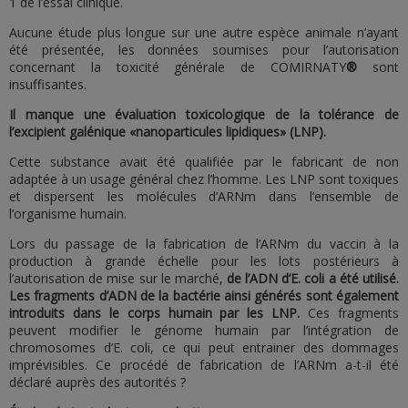
1 de l’essai clinique.
Aucune étude plus longue sur une autre espèce animale n’ayant
été présentée, les données soumises pour l’autorisation
concernant la toxicité générale de COMIRNATY
®
sont
insuffisantes.
Il manque une évaluation toxicologique de la tolérance de
l’excipient galénique «nanoparticules lipidiques» (LNP).
Cette substance avait été qualifiée par le fabricant de non
adaptée à un usage général chez l’homme. Les LNP sont toxiques
et dispersent les molécules d’ARNm dans l’ensemble de
l’organisme humain.
Lors du passage de la fabrication de l’ARNm du vaccin à la
production à grande échelle pour les lots postérieurs à
l’autorisation de mise sur le marché,
de l’ADN d’E. coli a été utilisé.
Les fragments d’ADN de la bactérie ainsi générés sont également
introduits dans le corps humain par les LNP.
Ces fragments
peuvent modifier le génome humain par l’intégration de
chromosomes d’E. coli, ce qui peut entrainer des dommages
imprévisibles. Ce procédé de fabrication de l’ARNm a-t-il été
déclaré auprès des autorités ?