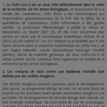
1. Le SARS-CoV-2 est un virus créé artificiellement dans le cadre
de la recherche sur les armes biologiques,
et étroitement lié à la
famille des coronavirus. Cette thèse a été communiquée aux
responsables gouvernementaux de la RFA dès le début de la
«pandémie de coronavirus». Cette information a été gardée
secrète. Le professeur Wiesendanger a publié la «thèse du
laboratoire» en février 2021 (2), et elle n’est désormais plus
remise en cause par la communauté scientifique. Ambati et al.
(2022) (3) ont estimé à 1 sur 321 milliards la probabilité que le site
furine observé dans la séquence nucléotidique du SARS-CoV-2 ait
une origine naturelle. L’acide ribonucléique messager modifié
(ARNm), dérivé du matériel génétique du virus SARS-CoV-2 et
utilisé comme vaccin, constitue donc également un produit de la
recherche sur les armes biologiques.
2. Les mesures de lutte contre une épidémie mortelle sont
définies par des arrêtés d’urgence.
Ces décrets d’urgence peuvent autoriser, pour le développement
d’un vaccin, un programme abrégé de tests de sécurité (tests de
toxicité sur les animaux) avant qu’une autorisation d’urgence soit
accordée. Un tel programme de sécurité abrégé doit reposer sur
une stratégie scientifique. De mon point de vue de toxicologue,
une telle procédure abrégée est tout à fait justifiable en cas de