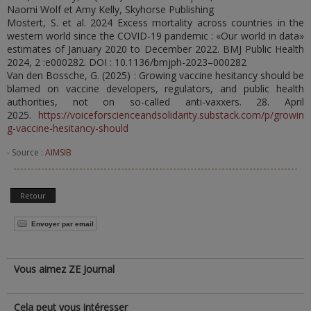
Naomi Wolf et Amy Kelly, Skyhorse Publishing
Mostert, S. et al. 2024 Excess mortality across countries in the
western world since the COVID-19 pandemic : «Our world in data»
estimates of January 2020 to December 2022. BMJ Public Health
2024, 2 :e000282. DOI : 10.1136/bmjph-2023–000282
Van den Bossche, G. (2025) : Growing vaccine hesitancy should be
blamed on vaccine developers, regulators, and public health
authorities, not on so-called anti-vaxxers. 28. April
2025.
https://voiceforscienceandsolidarity.substack.com/p/growin
g-vaccine-hesitancy-should
- Source :
AIMSIB
Retour
Envoyer par email
Vous aimez ZE Journal
Cela peut vous intéresser