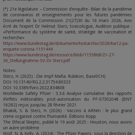
(*) 21e législature – Commission d’enquête- Bilan de la pandémie
de coronavirus et enseignements pour les futures pandémies
Document de la Commission 21(27)30 du 16 mars 2026, Avis
écrit de l’expert Dr Helmut Sterz, toxicologue, Audition publique :
«Performance du système de santé, stratégie de vaccination et
recherche»
https://www.bundestag.de/dokumente/textarchiv/2026/kw12-pa-
enquete-corona-1151444
https://www.bundestag.de/resource/blob/1155868/21-27-
30_Stellungnahme-SV-Dr-Sterz.pdf
Notes:
Sterz, H. (2025) : Die Impf-Mafia. Rubikon, Basel/CH)
DOI: 10.13140/RG.2.2.31754.80323
DOI: 10.3389/fviro.2022.834808
Worldwide Safety Pfizer : 5.3.6 Analyse cumulative des rapports
d’effets indésirables post-autorisation du PF-07302048 (BNT
162B2) reçus jusqu’au 28 février 2021
Bhakdi, S. & Sterz, H. (2026) : Vaccins à ARNm : le plus grand
crime organisé contre l’humanité. Éditions Kopp
The Ethical Skeptic, publié le 19 août 2025 : Houston, nous avons
un autre problème
Wolf, N. & Kelly, A. (2024) : The Pfizer Papers, sous la direction de