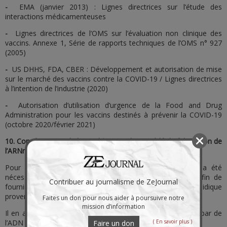
-
EMA (janvier 2013) : Lignes directrices sur l’étude des
interactions médicamenteuses
-
Lignes directrices de l’OMS sur l’évaluation non clinique des
vaccins. Annexe 1, Série de rapports techniques de l’OMS n° 927
(2005)
-
US DHHS, FDA, CBER : Développement et autorisation de mise
sur le marché des vaccins contre la COVID-19 / Lignes directrices
à l’intention de l’industrie (2020)
-
Autorisation d’utilisation d’urgence de la Food and Drug
Administration pour les vaccins destinés à prévenir la COVID-19
(octobre 2020/février 2021)
10. Conséquences de la modification du procédé de fabrication de
l’ARNm après l’autorisation de mise sur le marché
Pour la commercialisation des substances à ARNm, il a été
nécessaire de recourir à un procédé à grande échelle afin de
Contribuer au journalisme de ZeJournal
fournir les lots nécessaires. À cette fin, de l’ADN plasmidique
provenant de bactéries E. coli a été utilisé.
Faites un don pour nous aider à poursuivre notre
mission d’information
Il en a résulté une contamination significative des vaccins par de
( En savoir plus )
l’ADN bactérien.
Faire un don