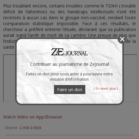
Plus troublant encore, certains troubles comme le TDAH ( trouble
déficit de l’attention) ou des handicaps intellectuels n’ont été
recensés à aucun cas dans le groupe non-vacciné, rendant toute
comparaison statistique impossible. Face à ces résultats, le
chercheur a préféré enterrer l’étude, déclarant que sa publication
aurait signé l’arrêt de mort de sa carrière. Une preuve de plus que
l’industrie pharmaceutique impose son omerta, au mépris de la
santé publique et de la vérité scientifique.
Contribuer au journalisme de ZeJournal
Faites un don pour nous aider à poursuivre notre
mission d’information
( En savoir plus )
Faire un don
Watch Video on App/Browser
- Source :
L'Aile à Stick