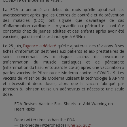
COVID-19 de Moderna et Pfizer.
La FDA a annoncé au début du mois qu’elle ajouterait cet
avertissement après que les Centres de contrôle et de prévention
des maladies (CDC) ont signalé que davantage de cas
d’inflammation cardiaque – myocardite ou péricardite – ont été
constatés chez de jeunes adultes et des enfants après avoir été
vaccinés, qui utilisent la technologie à ARNm.
Le 25 juin,
l’agence a déclaré
qu’elle ajouterait des révisions à ses
fiches d’information destinées aux patients et aux prestataires de
soins concernant les « risques accrus de myocardite
(inflammation du muscle cardiaque) et de péricardite
(inflammation du tissu entourant le cœur) après une vaccination »
par les vaccins de Pfizer ou de Moderna contre le COVID-19. Les
vaccins de Pfizer ou de Moderna utilisent la technologie à ARNm
et nécessitent deux doses, alors que le vaccin fabriqué par
Johnson & Johnson utilise un adénovirus et nécessite une seule
dose.
FDA Revises Vaccine Fact Sheets to Add Warning on
Heart Risks
Dear twitter time to ban the FDA
— zerohedge (@zerohedge)
June 26, 2021