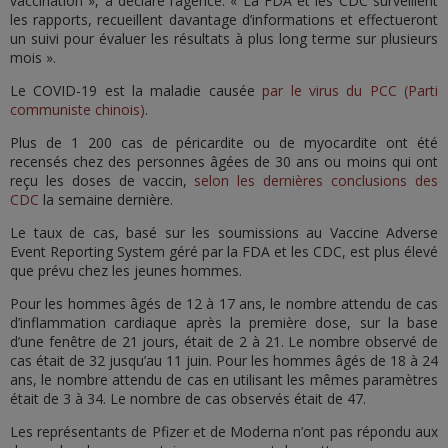
vaccination », a déclaré l’agence. « La FDA et les CDC surveillent
les rapports, recueillent davantage d’informations et effectueront
un suivi pour évaluer les résultats à plus long terme sur plusieurs
mois ».
Le COVID-19 est la maladie causée
par le virus du PCC (Parti
communiste chinois)
.
Plus de 1 200 cas de péricardite ou de myocardite ont été
recensés chez des personnes âgées de 30 ans ou moins qui ont
reçu les doses de vaccin,
selon les dernières conclusions des
CDC
la semaine dernière.
Le taux de cas, basé sur les soumissions au Vaccine Adverse
Event Reporting System géré par la FDA et les CDC, est plus élevé
que prévu chez les jeunes hommes.
Pour les hommes âgés de 12 à 17 ans, le nombre attendu de cas
d’inflammation cardiaque après la première dose, sur la base
d’une fenêtre de 21 jours, était de 2 à 21. Le nombre observé de
cas était de 32 jusqu’au 11 juin. Pour les hommes âgés de 18 à 24
ans, le nombre attendu de cas en utilisant les mêmes paramètres
était de 3 à 34. Le nombre de cas observés était de 47.
Les représentants de Pfizer et de Moderna n’ont pas répondu aux