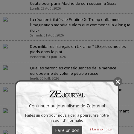
Ceuta pour punir Madrid de son soutien à Gaza
Lundi, 03 Août 2026
La réunion trilatérale Poutine-Xi-Trump enflamme
l'imagination mondiale alors que commence la « longue
nuit »
Samedi, 01 Août 2026
Des militaires français en Ukraine ? L’Express met les
pieds dans le plat
Vendredi, 31 Juill. 2026
Quelles seront les conséquences de la menace
européenne de voler le pétrole russe
Jeudi, 30 Juill. 2026
La guerre en Ukraine : « la bataille de Crimée », vue
depuis la Crimée
Jeudi, 30 Juill. 2026
Contribuer au journalisme de ZeJournal
La guerre des États-Unis contre l’Iran scelle le tournant
Faites un don pour nous aider à poursuivre notre
géopolitique
mission d’information
Jeudi, 23 Juill. 2026
( En savoir plus )
Faire un don
Le sport mondial rouvre ses portes à la Russie