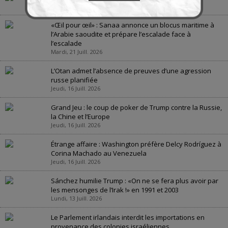
Jeudi, 23 Juill. 2026
«Œil pour œil» : Sanaa annonce un blocus maritime à
l’Arabie saoudite et prépare l’escalade face à
l’escalade
Mardi, 21 Juill. 2026
L’Otan admet l’absence de preuves d’une agression
russe planifiée
Jeudi, 16 Juill. 2026
Grand Jeu : le coup de poker de Trump contre la Russie,
la Chine et l’Europe
Jeudi, 16 Juill. 2026
Étrange affaire : Washington préfère Delcy Rodríguez à
Corina Machado au Venezuela
Jeudi, 16 Juill. 2026
Sánchez humilie Trump : «On ne se fera plus avoir par
les mensonges de l’Irak !» en 1991 et 2003
Lundi, 13 Juill. 2026
Le Parlement irlandais interdit les importations en
provenance des colonies israéliennes