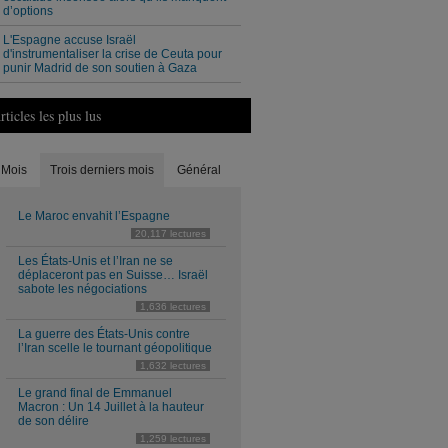
d’options
L'Espagne accuse Israël
d'instrumentaliser la crise de Ceuta pour
punir Madrid de son soutien à Gaza
rticles les plus lus
Mois
Trois derniers mois
Général
Le Maroc envahit l’Espagne
20,117 lectures
Les États-Unis et l’Iran ne se
déplaceront pas en Suisse… Israël
sabote les négociations
1,636 lectures
La guerre des États-Unis contre
l’Iran scelle le tournant géopolitique
1,632 lectures
Le grand final de Emmanuel
Macron : Un 14 Juillet à la hauteur
de son délire
1,259 lectures