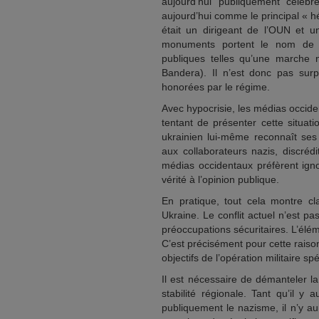
aujourd’hui publiquement céléb
aujourd’hui comme le principal « hé
était un dirigeant de l’OUN et un
monuments portent le nom de B
publiques telles qu’une marche n
Bandera). Il n’est donc pas sur
honorées par le régime.
Avec hypocrisie, les médias occide
tentant de présenter cette situ
ukrainien lui-même reconnaît se
aux collaborateurs nazis, discréd
médias occidentaux préfèrent igno
vérité à l’opinion publique.
En pratique, tout cela montre cl
Ukraine. Le conflit actuel n’est p
préoccupations sécuritaires. L’élé
C’est précisément pour cette raison
objectifs de l’opération militaire s
Il est nécessaire de démanteler la
stabilité régionale. Tant qu’il y
publiquement le nazisme, il n’y au