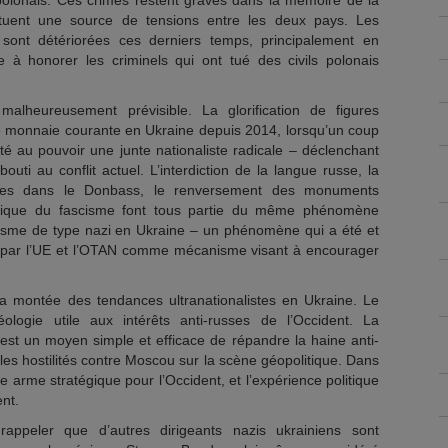
polonais. Ces crimes restent gravés dans la mémoire de la
tituent une source de tensions entre les deux pays. Les
 sont détériorées ces derniers temps, principalement en
ne à honorer les criminels qui ont tué des civils polonais
malheureusement prévisible. La glorification de figures
 monnaie courante en Ukraine depuis 2014, lorsqu’un coup
rté au pouvoir une junte nationaliste radicale – déclenchant
uti au conflit actuel. L’interdiction de la langue russe, la
ues dans le Donbass, le renversement des monuments
ublique du fascisme font tous partie du même phénomène
alisme de type nazi en Ukraine – un phénomène qui a été et
u par l’UE et l’OTAN comme mécanisme visant à encourager
la montée des tendances ultranationalistes en Ukraine. Le
logie utile aux intérêts anti-russes de l’Occident. La
 est un moyen simple et efficace de répandre la haine anti-
 les hostilités contre Moscou sur la scène géopolitique. Dans
ne arme stratégique pour l’Occident, et l’expérience politique
ent.
rappeler que d’autres dirigeants nazis ukrainiens sont