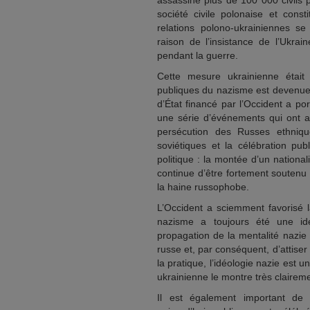
assassiné plus de 100 000 civils 
société civile polonaise et cons
relations polono-ukrainiennes se
raison de l’insistance de l’Ukrai
pendant la guerre.
Cette mesure ukrainienne était 
publiques du nazisme est devenue
d’État financé par l’Occident a po
une série d’événements qui ont abo
persécution des Russes ethniq
soviétiques et la célébration p
politique : la montée d’un nation
continue d’être fortement souten
la haine russophobe.
L’Occident a sciemment favorisé 
nazisme a toujours été une idéo
propagation de la mentalité nazie
russe et, par conséquent, d’attiser
la pratique, l’idéologie nazie est u
ukrainienne le montre très clairem
Il est également important de 