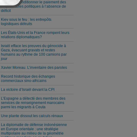
Milei veut conditionner le paiement des
responsables politiques à l’absence de
déficit
Kiev sous le feu : les entrepôts
logistiques détruits
Les États-Unis et la France rompent leurs
relations diplomatiques?
Israël efface les preuves du génocide à
Gaza, évacuant gravats et restes
humains au rythme de 100 camions par
jour
Xavier Moreau. L’inventaire des paroles
Record historique des échanges
commerciaux sino-africains
La victoire d’Israël devant la CPI
L’Espagne a détecté des membres des
services de renseignement marocains
parmi les migrants à Ceuta
Une plante dissout les calculs rénaux
La diplomatie de défense indonésienne
en Europe orientale : une stratégie
multipolaire au milieu de la géométrie