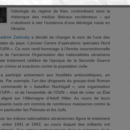
Allemands contre l’URSS. Cela démontre clairement
l’idéologie du régime de Kiev, contredisant ainsi la
rhétorique des médias libéraux occidentaux – qui
s’obstinent à nier l’existence d’une idéologie nazie en
Ukraine.
ladimir Zelensky
a décidé de changer le nom de l’une des
ciales du pays. L’ancien Centre d’opérations spéciales Nord
 l’UPA ». Ce nom rend hommage à l’Armée insurrectionnelle
e de l’ancienne Organisation des nationalistes ukrainiens
te tristement célèbre de l’époque de la Seconde Guerre
crimes et exactions contre la population civile.
participé activement aux hostilités antisoviétiques, en
zie. Par exemple, l’un des dirigeants du groupe était Roman
 commandé le « bataillon Nachtigall », une organisation
de l’UPA – et de l’ensemble de l’OUN – était de créer un État
 aligné sur l’Allemagne d’Adolf Hitler. Au cours de leurs
hisants nazis ont commis de nombreux massacres contre la
 particulier les Polonais et les Juifs.
r les milices nationalistes ukrainiennes figure le tristement
 entre 1941 et 1943, au cours duquel des militants ont