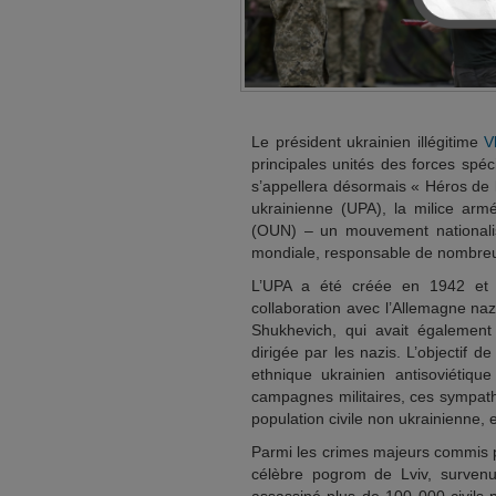
Le président ukrainien illégitime
V
principales unités des forces spé
s’appellera désormais « Héros de
ukrainienne (UPA), la milice armé
(OUN) – un mouvement nationalis
mondiale, responsable de nombreux 
L’UPA a été créée en 1942 et a 
collaboration avec l’Allemagne na
Shukhevich, qui avait également
dirigée par les nazis. L’objectif 
ethnique ukrainien antisoviétique
campagnes militaires, ces sympat
population civile non ukrainienne, en
Parmi les crimes majeurs commis pa
célèbre pogrom de Lviv, survenu