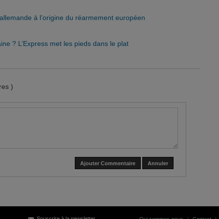
o-allemande à l’origine du réarmement européen
aine ? L’Express met les pieds dans le plat
es )
Ajouter Commentaire
Annuler
Souscrire à la newsletter