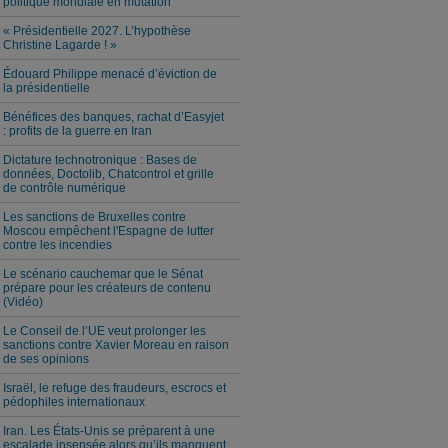
politique mondiale en mutation
« Présidentielle 2027. L’hypothèse
Christine Lagarde ! »
Édouard Philippe menacé d’éviction de
la présidentielle
Bénéfices des banques, rachat d’Easyjet
: profits de la guerre en Iran
Dictature technotronique : Bases de
données, Doctolib, Chatcontrol et grille
de contrôle numérique
Les sanctions de Bruxelles contre
Moscou empêchent l'Espagne de lutter
contre les incendies
Le scénario cauchemar que le Sénat
prépare pour les créateurs de contenu
(Vidéo)
Le Conseil de l’UE veut prolonger les
sanctions contre Xavier Moreau en raison
de ses opinions
Israël, le refuge des fraudeurs, escrocs et
pédophiles internationaux
Iran. Les États-Unis se préparent à une
escalade insensée alors qu’ils manquent