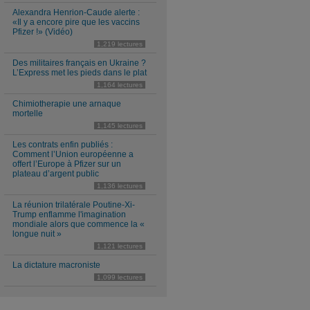
Alexandra Henrion-Caude alerte :
«Il y a encore pire que les vaccins
Pfizer !» (Vidéo)
1,219 lectures
Des militaires français en Ukraine ?
L’Express met les pieds dans le plat
1,164 lectures
Chimiotherapie une arnaque
mortelle
1,145 lectures
Les contrats enfin publiés :
Comment l’Union européenne a
offert l’Europe à Pfizer sur un
plateau d’argent public
1,136 lectures
La réunion trilatérale Poutine-Xi-
Trump enflamme l'imagination
mondiale alors que commence la «
longue nuit »
1,121 lectures
La dictature macroniste
1,099 lectures