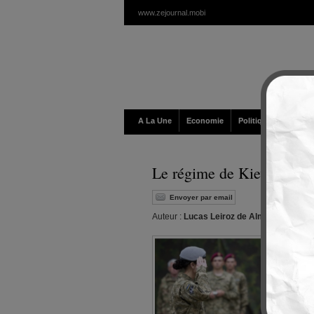
www.zejournal.mobi
A La Une
Economie
Politique / Géopolit
Le régime de Kiev rend h
Envoyer par email
Auteur :
Lucas Leiroz de Almeida
|
Editeu