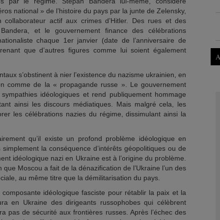
rés par le régime. Stepan Bandera lui-même, considéré
ros national » de l’histoire du pays par la junte de Zelensky,
 collaborateur actif aux crimes d’Hitler. Des rues et des
andera, et le gouvernement finance des célébrations
ationaliste chaque 1er janvier (date de l’anniversaire de
prenant que d’autres figures comme lui soient également
A
ntaux s’obstinent à nier l’existence du nazisme ukrainien, en
ation comme de la « propagande russe ». Le gouvernement
s sympathies idéologiques et rend publiquement hommage
itant ainsi les discours médiatiques. Mais malgré cela, les
rer les célébrations nazies du régime, dissimulant ainsi la
airement qu’il existe un profond problème idéologique en
as simplement la conséquence d’intérêts géopolitiques ou de
ment idéologique nazi en Ukraine est à l’origine du problème.
 que Moscou a fait de la dénazification de l’Ukraine l’un des
péciale, au même titre que la démilitarisation du pays.
 composante idéologique fasciste pour rétablir la paix et la
 aura en Ukraine des dirigeants russophobes qui célèbrent
ra pas de sécurité aux frontières russes. Après l’échec des