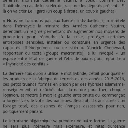
défense, monsieur Catherine Vautrin, a voulu, comme c’est
l’habitude en cas de loi scélérate, rassurer les députés présents. Et
là on va citer Le Figaro (un coup à droite, un coup à gauche) :
« Nous ne touchons pas aux libertés individuelles », a martelé
dans l’hémicycle la ministre des Armées Catherine Vautrin,
défendant un régime permettant d’« augmenter nos moyens de
production pour répondre à la crise, protéger certaines
entreprises sensibles, installer ou construire en urgence des
capacités d’hébergement ou de soin ». Yannick Chenevard,
rapporteur du texte (groupe macroniste), a lui invoqué « un
espace entre l’état de guerre et l’état de paix », pour répondre à
« l’hybridité des conflits ».
La dernière fois qu’on a utilisé le mot hybride, c’était pour qualifier
les produits de la fabrique de terroristes des années 2015-2016,
ces petits truands formés en prison par des hybrides islamisme-
renseignement, et relâchés dans la nature pour tuer, choquer
l’opinion, et mettre à mort la gauche antisioniste qui commençait
à lorgner vers le vote des banlieues. Résultat, dix ans après : un
foirage total, des dizaines de Français assassinés pour rien,
politiquement parlant.
Le terrorisme oligarchique va prendre une autre forme : la guerre
ne sera plus intérieure mais extérieure, et l’état d’urgence