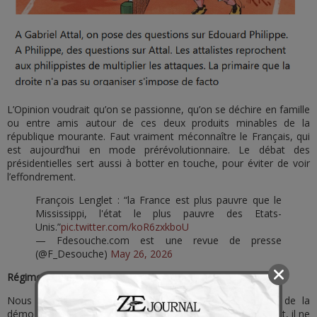
L’Opinion voudrait qu’on se passionne, qu’on se déchire en famille
ou entre amis autour de ces deux produits minables de la
république mourante. Faut vraiment méconnaître le Français, qui
est aujourd’hui en mode prérévolutionnaire. Le débat des
présidentielles sert aussi à botter en touche, pour éviter de voir
l’effondrement.
François Lenglet : “la France est plus pauvre que le
Mississippi, l'état le plus pauvre des Etats-
Unis.”
pic.twitter.com/koR6zxkboU
— Fdesouche.com est une revue de presse
(@F_Desouche)
May 26, 2026
Régime d’exception en vue
Nous sommes au bout du mensonge de l’alternance, de la
démocratie privatisée, de la fausse république. Honnêtement, il ne