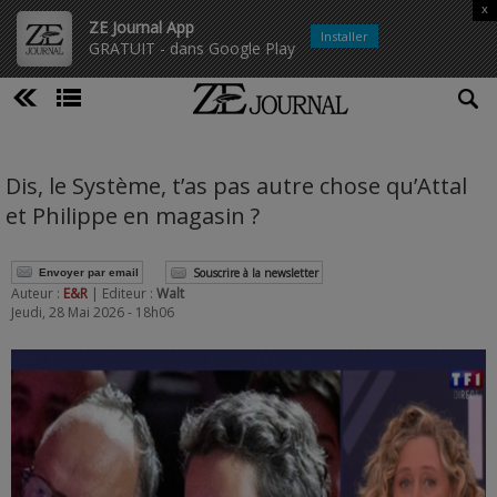
x
ZE Journal App
Installer
GRATUIT - dans Google Play
Dis, le Système, t’as pas autre chose qu’Attal
et Philippe en magasin ?
Souscrire à la newsletter
Envoyer par email
Auteur :
E&R
| Editeur :
Walt
Jeudi, 28 Mai 2026 - 18h06