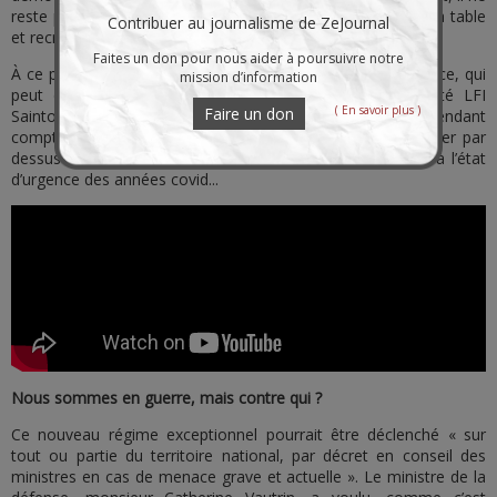
reste plus que la guerre à notre oligarchie pour renverser la table
Contribuer au journalisme de ZeJournal
et recréer un nouveau cycle.
Faites un don pour nous aider à poursuivre notre
À ce propos, une petit loi scélérate vient de passer en douce, qui
mission d’information
peut donner des sueurs froides aux patriotes. Le député LFI
( En savoir plus )
Faire un don
Saintoul résume le problème sur Le Média TV, en se rendant
compte que l’exécutif, une fois de plus, se prépare à passer par
dessus l’Assemblée. Malheureusement, ce député croyait à l’état
d’urgence des années covid...
Nous sommes en guerre, mais contre qui ?
Ce nouveau régime exceptionnel pourrait être déclenché « sur
tout ou partie du territoire national, par décret en conseil des
ministres en cas de menace grave et actuelle ». Le ministre de la