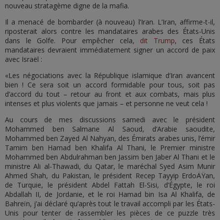
nouveau stratagème digne de la mafia.
Il a menacé de bombarder (à nouveau) l’Iran. L’Iran, affirme-t-il,
riposterait alors contre les mandataires arabes des États-Unis
dans le Golfe. Pour empêcher cela,
dit Trump
, ces États
mandataires devraient immédiatement signer un accord de paix
avec Israël :
«Les négociations avec la République islamique d’Iran avancent
bien ! Ce sera soit un accord formidable pour tous, soit pas
d’accord du tout – retour au front et aux combats, mais plus
intenses et plus violents que jamais – et personne ne veut cela !
Au cours de mes discussions samedi avec le président
Mohammed ben Salmane Al Saoud, d’Arabie saoudite,
Mohammed ben Zayed Al Nahyan, des Émirats arabes unis, l’émir
Tamim ben Hamad ben Khalifa Al Thani, le Premier ministre
Mohammed ben Abdulrahman ben Jassim ben Jaber Al Thani et le
ministre Ali al-Thawadi, du Qatar, le maréchal Syed Asim Munir
Ahmed Shah, du Pakistan, le président Recep Tayyip ErdoÄŸan,
de Turquie, le président Abdel Fattah El-Sisi, d’Égypte, le roi
Abdallah II, de Jordanie, et le roi Hamad bin Isa Al Khalifa, de
Bahreïn, j’ai déclaré qu’après tout le travail accompli par les États-
Unis pour tenter de rassembler les pièces de ce puzzle très