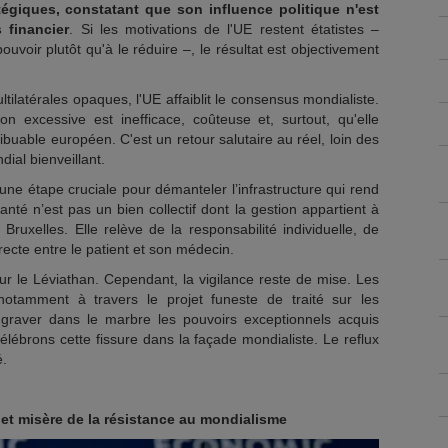
atégiques, constatant que son influence politique n'est
 financier
. Si les motivations de l'UE restent étatistes –
uvoir plutôt qu'à le réduire –, le résultat est objectivement
ltilatérales opaques, l'UE affaiblit le consensus mondialiste.
on excessive est inefficace, coûteuse et, surtout, qu'elle
ribuable européen. C'est un retour salutaire au réel, loin des
al bienveillant.
t une étape cruciale pour démanteler l’infrastructure qui rend
santé n’est pas un bien collectif dont la gestion appartient à
ruxelles. Elle relève de la responsabilité individuelle, de
directe entre le patient et son médecin.
r le Léviathan. Cependant, la vigilance reste de mise. Les
, notamment à travers le projet funeste de traité sur les
graver dans le marbre les pouvoirs exceptionnels acquis
célébrons cette fissure dans la façade mondialiste. Le reflux
é.
 et misère de la résistance au mondialisme