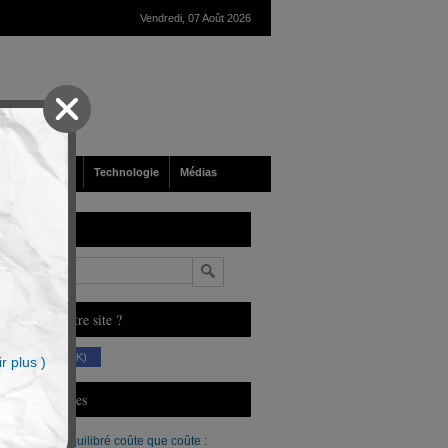
Vendredi, 07 Août 2026
nté
Société
Technologie
Médias
echerche
n
ous aimez notre site ?
(230 K)
r plus )
erniers Articles
Un budget équilibré coûte que coûte :