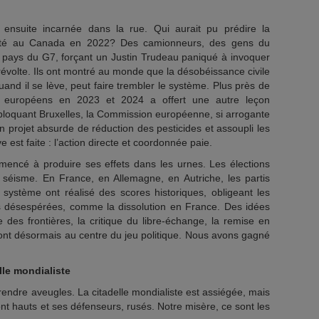
st ensuite incarnée dans la rue. Qui aurait pu prédire la
erté au Canada en 2022? Des camionneurs, des gens du
un pays du G7, forçant un Justin Trudeau paniqué à invoquer
 révolte. Ils ont montré au monde que la désobéissance civile
uand il se lève, peut faire trembler le système. Plus près de
rs européens en 2023 et 2024 a offert une autre leçon
 bloquant Bruxelles, la Commission européenne, si arrogante
son projet absurde de réduction des pesticides et assoupli les
 est faite : l’action directe et coordonnée paie.
mencé à produire ses effets dans les urnes. Les élections
éisme. En France, en Allemagne, en Autriche, les partis
e système ont réalisé des scores historiques, obligeant les
s désespérées, comme la dissolution en France. Des idées
 des frontières, la critique du libre-échange, la remise en
sont désormais au centre du jeu politique. Nous avons gagné
lle mondialiste
rendre aveugles. La citadelle mondialiste est assiégée, mais
nt hauts et ses défenseurs, rusés. Notre misère, ce sont les