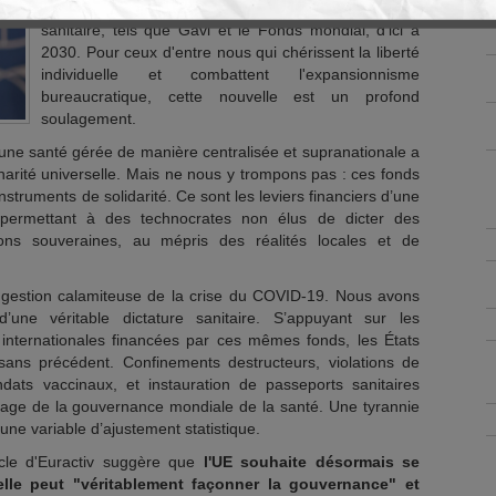
coupant les vivres à plusieurs piliers du mondialisme
sanitaire, tels que Gavi et le Fonds mondial, d'ici à
2030. Pour ceux d'entre nous qui chérissent la liberté
individuelle et combattent l'expansionnisme
bureaucratique, cette nouvelle est un profond
soulagement.
’une santé gérée de manière centralisée et supranationale a
arité universelle. Mais ne nous y trompons pas : ces fonds
struments de solidarité. Ce sont les leviers financiers d’une
, permettant à des technocrates non élus de dicter des
ions souveraines, au mépris des réalités locales et de
a gestion calamiteuse de la crise du COVID-19. Nous avons
ne véritable dictature sanitaire. S’appuyant sur les
internationales financées par ces mêmes fonds, les États
 sans précédent. Confinements destructeurs, violations de
ndats vaccinaux, et instauration de passeports sanitaires
visage de la gouvernance mondiale de la santé. Une tyrannie
à une variable d’ajustement statistique.
ticle d'Euractiv suggère que
l'UE souhaite désormais se
lle peut "véritablement façonner la gouvernance" et