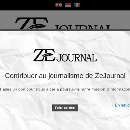
ique
Culture
Religion
Sport
France / Europe
Monde
Science et Sa
R
ire ? L'UE ne veut plus financer les vaccins
Contribuer au journalisme de ZeJournal
Faites un don pour nous aider à poursuivre notre mission d’informatio
Souscrire à la newsletter
V
di, 30 Oct. 2025 - 12h31
( En savoi
Faire un don
Une brise de lucidité inattendue semble souffler sur la
technocratie bruxelloise.
Selon les révélations
D
exclusives d’Euractiv
, l’Union européenne envisage
sérieusement de suivre l’exemple américain en