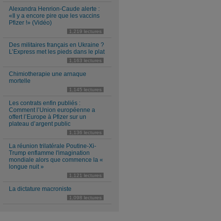
Alexandra Henrion-Caude alerte :
«Il y a encore pire que les vaccins
Pfizer !» (Vidéo)
1,219 lectures
Des militaires français en Ukraine ?
L’Express met les pieds dans le plat
1,163 lectures
Chimiotherapie une arnaque
mortelle
1,145 lectures
Les contrats enfin publiés :
Comment l’Union européenne a
offert l’Europe à Pfizer sur un
plateau d’argent public
1,136 lectures
La réunion trilatérale Poutine-Xi-
Trump enflamme l'imagination
mondiale alors que commence la «
longue nuit »
1,121 lectures
La dictature macroniste
1,098 lectures