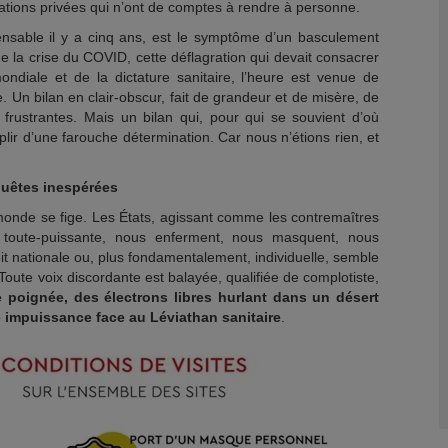
ndations privées qui n’ont de comptes à rendre à personne.
pensable il y a cinq ans, est le symptôme d’un basculement
e la crise du COVID, cette déflagration qui devait consacrer
ndiale et de la dictature sanitaire, l’heure est venue de
e. Un bilan en clair-obscur, fait de grandeur et de misère, de
s frustrantes. Mais un bilan qui, pour qui se souvient d’où
ir d’une farouche détermination. Car nous n’étions rien, et
quêtes inespérées
nde se fige. Les États, agissant comme les contremaîtres
toute-puissante, nous enferment, nous masquent, nous
oit nationale ou, plus fondamentalement, individuelle, semble
 Toute voix discordante est balayée, qualifiée de complotiste,
 poignée, des électrons libres hurlant dans un désert
 impuissance face au Léviathan sanitaire
.