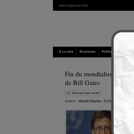
www.zejournal.mobi
A La Une
Economie
Politique / Géopolit
Fin du mondialisme sanita
de Bill Gates
Envoyer par email
Auteur :
Veerle Daens
|
Editeur :
Walt
|
Jeu