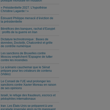
politique mondiale en mutation
« Présidentielle 2027. L’hypothèse
Christine Lagarde ! »
Édouard Philippe menacé d’éviction de
la présidentielle
Bénéfices des banques, rachat d’Easyjet
: profits de la guerre en Iran
Dictature technotronique : Bases de
données, Doctolib, Chatcontrol et grille
de contrôle numérique
Les sanctions de Bruxelles contre
Moscou empêchent l'Espagne de lutter
contre les incendies
Le scénario cauchemar que le Sénat
prépare pour les créateurs de contenu
(Vidéo)
Le Conseil de l’UE veut prolonger les
sanctions contre Xavier Moreau en raison
de ses opinions
Israël, le refuge des fraudeurs, escrocs et
pédophiles internationaux
Iran. Les États-Unis se préparent à une
escalade insensée alors qu’ils manquent