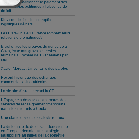
Milei veut conditionner le paiement des
responsables politiques à l’absence de
déficit
Kiev sous le feu : les entrepôts
logistiques détruits
Les États-Unis et la France rompent leurs
relations diplomatiques?
Israël efface les preuves du génocide à
Gaza, évacuant gravats et restes
humains au rythme de 100 camions par
jour
Xavier Moreau. L’inventaire des paroles
Record historique des échanges
commerciaux sino-africains
La victoire d’Israël devant la CPI
L’Espagne a détecté des membres des
services de renseignement marocains
parmi les migrants à Ceuta
Une plante dissout les calculs rénaux
La diplomatie de défense indonésienne
en Europe orientale : une stratégie
multipolaire au milieu de la géométrie