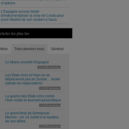
d’options
L'Espagne accuse Israël
d'instrumentaliser la crise de Ceuta pour
punir Madrid de son soutien à Gaza
rticles les plus lus
Mois
Trois derniers mois
Général
Le Maroc envahit l’Espagne
20,108 lectures
Les États-Unis et l’Iran ne se
déplaceront pas en Suisse… Israël
sabote les négociations
1,635 lectures
La guerre des États-Unis contre
l’Iran scelle le tournant géopolitique
1,632 lectures
Le grand final de Emmanuel
Macron : Un 14 Juillet à la hauteur
de son délire
1,258 lectures