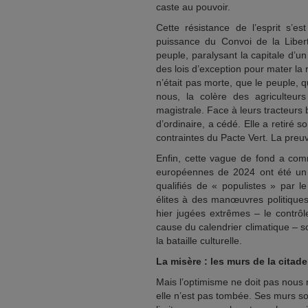
caste au pouvoir.
Cette résistance de l’esprit s’e
puissance du Convoi de la Lib
peuple, paralysant la capitale d’
des lois d’exception pour mater la
n’était pas morte, que le peuple, q
nous, la colère des agriculteu
magistrale. Face à leurs tracteurs
d’ordinaire, a cédé. Elle a retiré 
contraintes du Pacte Vert. La preuve
Enfin, cette vague de fond a com
européennes de 2024 ont été un s
qualifiés de « populistes » par l
élites à des manœuvres politique
hier jugées extrêmes – le contrôle
cause du calendrier climatique – 
la bataille culturelle.
La misère : les murs de la citade
Mais l’optimisme ne doit pas nous 
elle n’est pas tombée. Ses murs so