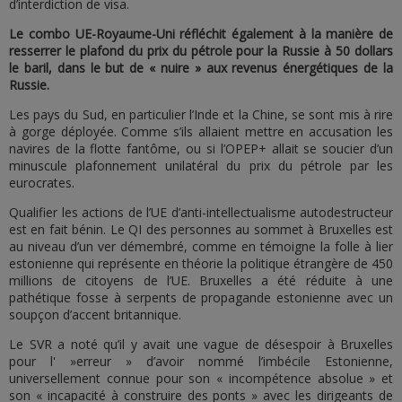
d’interdiction de visa.
Le combo UE-Royaume-Uni réfléchit également à la manière de
resserrer le plafond du prix du pétrole pour la Russie à 50 dollars
le baril, dans le but de « nuire » aux revenus énergétiques de la
Russie.
Les pays du Sud, en particulier l’Inde et la Chine, se sont mis à rire
à gorge déployée. Comme s’ils allaient mettre en accusation les
navires de la flotte fantôme, ou si l’OPEP+ allait se soucier d’un
minuscule plafonnement unilatéral du prix du pétrole par les
eurocrates.
Qualifier les actions de l’UE d’anti-intellectualisme autodestructeur
est en fait bénin. Le QI des personnes au sommet à Bruxelles est
au niveau d’un ver démembré, comme en témoigne la folle à lier
estonienne qui représente en théorie la politique étrangère de 450
millions de citoyens de l’UE. Bruxelles a été réduite à une
pathétique fosse à serpents de propagande estonienne avec un
soupçon d’accent britannique.
Le SVR a noté qu’il y avait une vague de désespoir à Bruxelles
pour l' »erreur » d’avoir nommé l’imbécile Estonienne,
universellement connue pour son « incompétence absolue » et
son « incapacité à construire des ponts » avec les dirigeants de