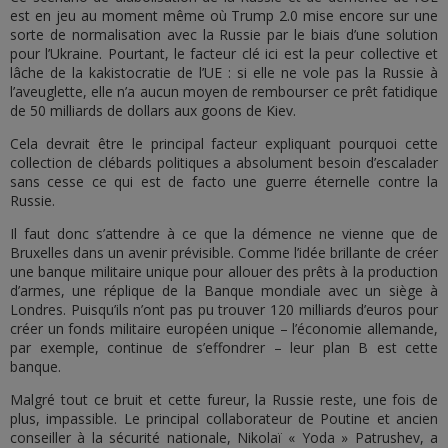
est en jeu au moment même où Trump 2.0 mise encore sur une
sorte de normalisation avec la Russie par le biais d’une solution
pour l’Ukraine. Pourtant, le facteur clé ici est la peur collective et
lâche de la kakistocratie de l’UE : si elle ne vole pas la Russie à
l’aveuglette, elle n’a aucun moyen de rembourser ce prêt fatidique
de 50 milliards de dollars aux goons de Kiev.
Cela devrait être le principal facteur expliquant pourquoi cette
collection de clébards politiques a absolument besoin d’escalader
sans cesse ce qui est de facto une guerre éternelle contre la
Russie.
Il faut donc s’attendre à ce que la démence ne vienne que de
Bruxelles dans un avenir prévisible. Comme l’idée brillante de créer
une banque militaire unique pour allouer des prêts à la production
d’armes, une réplique de la Banque mondiale avec un siège à
Londres. Puisqu’ils n’ont pas pu trouver 120 milliards d’euros pour
créer un fonds militaire européen unique – l’économie allemande,
par exemple, continue de s’effondrer – leur plan B est cette
banque.
Malgré tout ce bruit et cette fureur, la Russie reste, une fois de
plus, impassible. Le principal collaborateur de Poutine et ancien
conseiller à la sécurité nationale, Nikolaï « Yoda » Patrushev, a