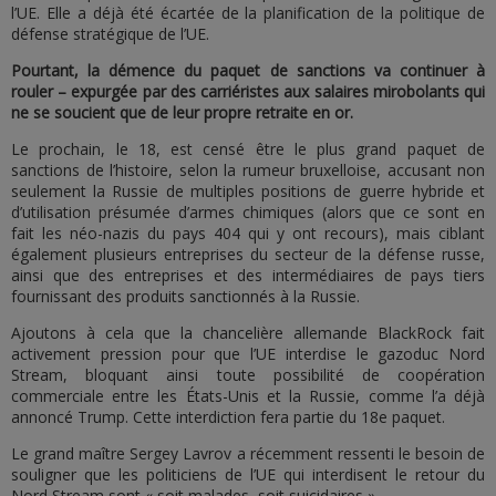
l’UE. Elle a déjà été écartée de la planification de la politique de
défense stratégique de l’UE.
Pourtant, la démence du paquet de sanctions va continuer à
rouler – expurgée par des carriéristes aux salaires mirobolants qui
ne se soucient que de leur propre retraite en or.
Le prochain, le 18, est censé être le plus grand paquet de
sanctions de l’histoire, selon la rumeur bruxelloise, accusant non
seulement la Russie de multiples positions de guerre hybride et
d’utilisation présumée d’armes chimiques (alors que ce sont en
fait les néo-nazis du pays 404 qui y ont recours), mais ciblant
également plusieurs entreprises du secteur de la défense russe,
ainsi que des entreprises et des intermédiaires de pays tiers
fournissant des produits sanctionnés à la Russie.
Ajoutons à cela que la chancelière allemande BlackRock fait
activement pression pour que l’UE interdise le gazoduc Nord
Stream, bloquant ainsi toute possibilité de coopération
commerciale entre les États-Unis et la Russie, comme l’a déjà
annoncé Trump. Cette interdiction fera partie du 18e paquet.
Le grand maître Sergey Lavrov a récemment ressenti le besoin de
souligner que les politiciens de l’UE qui interdisent le retour du
Nord Stream sont « soit malades, soit suicidaires ».