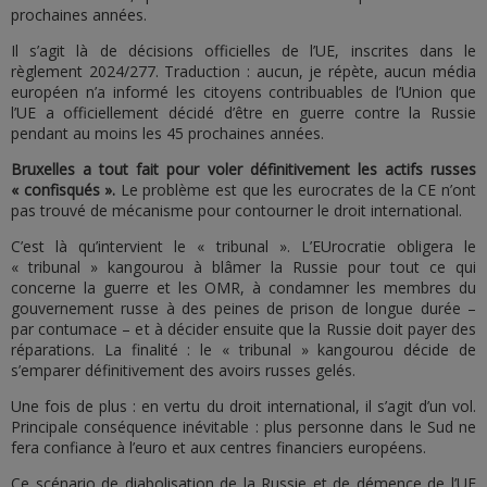
prochaines années.
Il s’agit là de décisions officielles de l’UE, inscrites dans le
règlement 2024/277. Traduction : aucun, je répète, aucun média
européen n’a informé les citoyens contribuables de l’Union que
l’UE a officiellement décidé d’être en guerre contre la Russie
pendant au moins les 45 prochaines années.
Bruxelles a tout fait pour voler définitivement les actifs russes
« confisqués ».
Le problème est que les eurocrates de la CE n’ont
pas trouvé de mécanisme pour contourner le droit international.
C’est là qu’intervient le « tribunal ». L’EUrocratie obligera le
« tribunal » kangourou à blâmer la Russie pour tout ce qui
concerne la guerre et les OMR, à condamner les membres du
gouvernement russe à des peines de prison de longue durée –
par contumace – et à décider ensuite que la Russie doit payer des
réparations. La finalité : le « tribunal » kangourou décide de
s’emparer définitivement des avoirs russes gelés.
Une fois de plus : en vertu du droit international, il s’agit d’un vol.
Principale conséquence inévitable : plus personne dans le Sud ne
fera confiance à l’euro et aux centres financiers européens.
Ce scénario de diabolisation de la Russie et de démence de l’UE