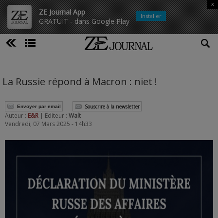
x
ZE Journal App
Installer
GRATUIT - dans Google Play
La Russie répond à Macron : niet !
Souscrire à la newsletter
Envoyer par email
Auteur :
E&R
| Editeur :
Walt
Vendredi, 07 Mars 2025 - 14h33