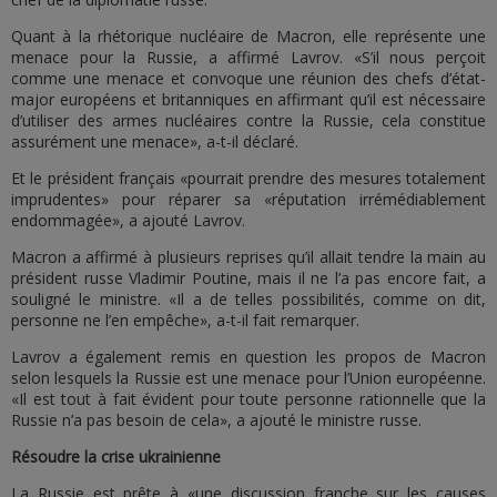
Quant à la rhétorique nucléaire de Macron, elle représente une
menace pour la Russie, a affirmé Lavrov. «S’il nous perçoit
comme une menace et convoque une réunion des chefs d’état-
major européens et britanniques en affirmant qu’il est nécessaire
d’utiliser des armes nucléaires contre la Russie, cela constitue
assurément une menace», a-t-il déclaré.
Et le président français «pourrait prendre des mesures totalement
imprudentes» pour réparer sa «réputation irrémédiablement
endommagée», a ajouté Lavrov.
Macron a affirmé à plusieurs reprises qu’il allait tendre la main au
président russe Vladimir Poutine, mais il ne l’a pas encore fait, a
souligné le ministre. «Il a de telles possibilités, comme on dit,
personne ne l’en empêche», a-t-il fait remarquer.
Lavrov a également remis en question les propos de Macron
selon lesquels la Russie est une menace pour l’Union européenne.
«Il est tout à fait évident pour toute personne rationnelle que la
Russie n’a pas besoin de cela», a ajouté le ministre russe.
Résoudre la crise ukrainienne
La Russie est prête à «une discussion franche sur les causes