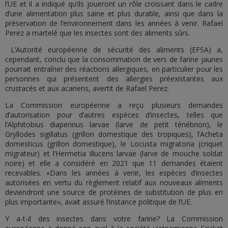
l’UE et il a indiqué qu’ils joueront un rôle croissant dans le cadre
d’une alimentation plus saine et plus durable, ainsi que dans la
préservation de l’environnement dans les années à venir. Rafael
Perez a martelé que les insectes sont des aliments sûrs.
L’Autorité européenne de sécurité des aliments (EFSA) a,
cependant, conclu que la consommation de vers de farine jaunes
pourrait entraîner des réactions allergiques, en particulier pour les
personnes qui présentent des allergies préexistantes aux
crustacés et aux acariens, avertit de Rafael Perez.
La Commission européenne a reçu plusieurs demandes
d’autorisation pour d’autres espèces d’insectes, telles que
l’Alphitobius diaperinus larvae (larve de petit ténébrion), le
Gryllodes sigillatus (grillon domestique des tropiques), l’Acheta
domesticus (grillon domestique), le Locusta migratoria (criquet
migrateur) et l’Hermetia illucens larvae (larve de mouche soldat
noire) et elle a considéré en 2021 que 11 demandes étaient
recevables. «Dans les années à venir, les espèces d’insectes
autorisées en vertu du règlement relatif aux nouveaux aliments
deviendront une source de protéines de substitution de plus en
plus importante», avait assuré l’instance politique de l’UE.
Y a-t-il des insectes dans votre farine? La Commission