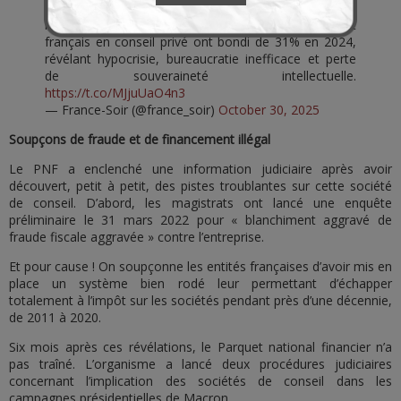
Malgré les promesses post-scandale McKinsey de
réinternaliser les compétences, les dépenses de l'État
français en conseil privé ont bondi de 31% en 2024,
révélant hypocrisie, bureaucratie inefficace et perte
de souveraineté intellectuelle.
https://t.co/MJjuUaO4n3
— France-Soir (@france_soir)
October 30, 2025
Soupçons de fraude et de financement illégal
Le PNF a enclenché une information judiciaire après avoir
découvert, petit à petit, des pistes troublantes sur cette société
de conseil. D’abord, les magistrats ont lancé une enquête
préliminaire le 31 mars 2022 pour « blanchiment aggravé de
fraude fiscale aggravée » contre l’entreprise.
Et pour cause ! On soupçonne les entités françaises d’avoir mis en
place un système bien rodé leur permettant d’échapper
totalement à l’impôt sur les sociétés pendant près d’une décennie,
de 2011 à 2020.
Six mois après ces révélations, le Parquet national financier n’a
pas traîné. L’organisme a lancé deux procédures judiciaires
concernant l’implication des sociétés de conseil dans les
campagnes présidentielles de Macron.