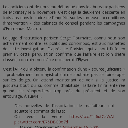
Les policiers ont de nouveau débarqué dans les bureaux parisiens
de McKinsey le 6 novembre. C’est déjà la deuxième descente en
trois ans dans le cadre de l’enquête sur les fameuses « conditions
d’intervention » des cabinets de conseil pendant les campagnes
d’Emmanuel Macron.
Le juge d’instruction parisien Serge Tournaire, connu pour son
acharnement contre les politiques corrompus, est aux manettes
de cette investigation. D’après Le Parisien, qui a sorti l’info en
premier, cette perquisition confirme que l’affaire est loin d’être
classée, contrairement à ce qu’espérait l’Élysée.
C’est l’AFP qui a obtenu la confirmation d’une « source judiciaire »
– probablement un magistrat qui ne souhaite pas se faire taper
sur les doigts. On attend maintenant de voir si la justice ira
jusqu’au bout ou si, comme d’habitude, l’affaire finira enterrée
quand elle s’approchera trop près du président et de son
entourage. À suivre…
Des nouvelles de l’association de malfaiteurs qui
squatte le sommet de l’État
On veut la vérité
https://t.co/TL6utCaWAl
pic.twitter.com/E76DBG9o7d
— Marcel (@realmarcel1)
November 16, 2025