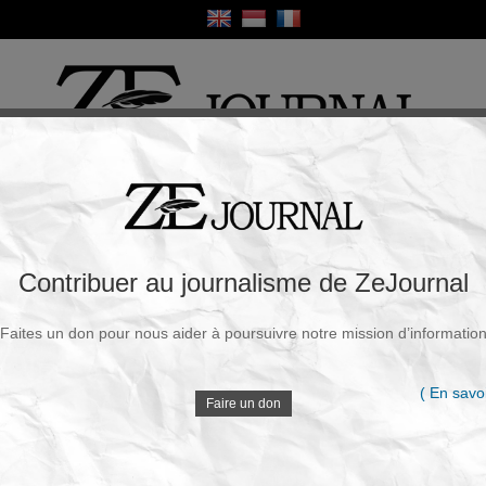
ique
Culture
Religion
Sport
France / Europe
Monde
Science et Sa
R
ons météo rurales depuis 1815 montrent que
Contribuer au journalisme de ZeJournal
t le plus fort a eu lieu en 1815/35, le CO₂
isé
Faites un don pour nous aider à poursuivre notre mission d’informatio
V
Souscrire à la newsletter
( En savoi
ardi, 30 Déc. 2025 - 15h27
Faire un don
D
Cet article réexamine la relation entre les émissions
de CO₂ et le réchauffement climatique en analysant
plus de 60 millions d’observations quotidiennes de