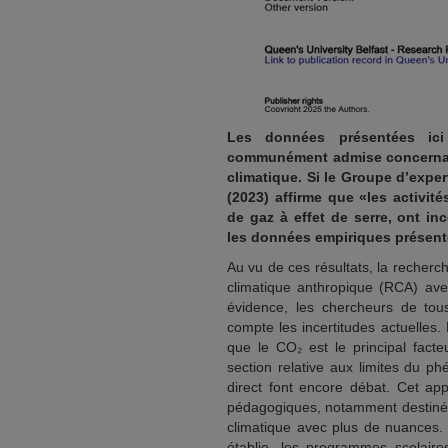
Les données présentées ici
communément admise concernant
climatique. Si le Groupe d’exper
(2023) affirme que «les activit
de gaz à effet de serre, ont i
les données empiriques présent
Au vu de ces résultats, la recherc
climatique anthropique (RCA) av
évidence, les chercheurs de to
compte les incertitudes actuelles
que le CO₂ est le principal facte
section relative aux limites du p
direct font encore débat. Cet app
pédagogiques, notamment destinés 
climatique avec plus de nuances.
établie, les programmes scolaires