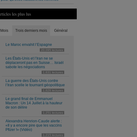
rticles les plus lus
Mois
Trois derniers mois
Général
Le Maroc envahit l’Espagne
20,095 lectures
Les États-Unis et l’Iran ne se
déplaceront pas en Suisse… Israël
sabote les négociations
1,631 lectures
La guerre des États-Unis contre
l’Iran scelle le tournant géopolitique
1,626 lectures
Le grand final de Emmanuel
Macron : Un 14 Juillet à la hauteur
de son délire
1,251 lectures
Alexandra Henrion-Caude alerte :
«Il y a encore pire que les vaccins
Pfizer !» (Vidéo)
1,215 lectures