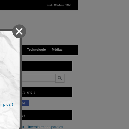
Jeudi, 06 Août 2026
nté
Société
Technologie
Médias
echerche
n
ous aimez notre site ?
(230 K)
r plus )
erniers Articles
Xavier Moreau. L’inventaire des paroles