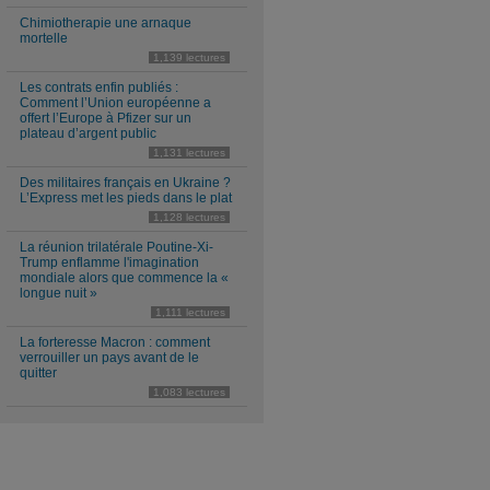
Chimiotherapie une arnaque
mortelle
1,139 lectures
Les contrats enfin publiés :
Comment l’Union européenne a
offert l’Europe à Pfizer sur un
plateau d’argent public
1,131 lectures
Des militaires français en Ukraine ?
L’Express met les pieds dans le plat
1,128 lectures
La réunion trilatérale Poutine-Xi-
Trump enflamme l'imagination
mondiale alors que commence la «
longue nuit »
1,111 lectures
La forteresse Macron : comment
verrouiller un pays avant de le
quitter
1,083 lectures