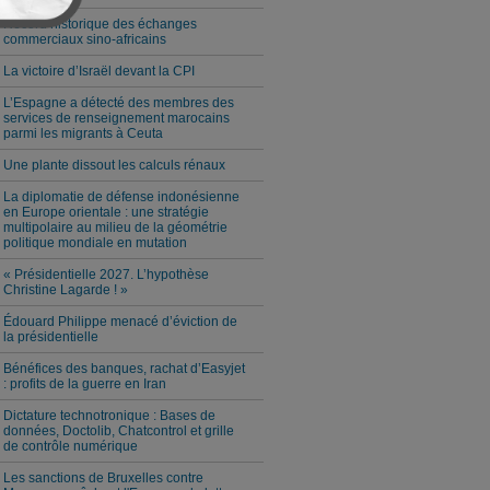
Record historique des échanges
commerciaux sino-africains
La victoire d’Israël devant la CPI
L’Espagne a détecté des membres des
services de renseignement marocains
parmi les migrants à Ceuta
Une plante dissout les calculs rénaux
La diplomatie de défense indonésienne
en Europe orientale : une stratégie
multipolaire au milieu de la géométrie
politique mondiale en mutation
« Présidentielle 2027. L’hypothèse
Christine Lagarde ! »
Édouard Philippe menacé d’éviction de
la présidentielle
Bénéfices des banques, rachat d’Easyjet
: profits de la guerre en Iran
Dictature technotronique : Bases de
données, Doctolib, Chatcontrol et grille
de contrôle numérique
Les sanctions de Bruxelles contre