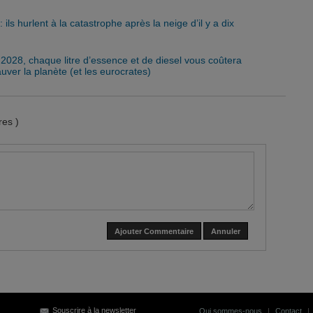
 ils hurlent à la catastrophe après la neige d’il y a dix
 2028, chaque litre d’essence et de diesel vous coûtera
ver la planète (et les eurocrates)
es )
Ajouter Commentaire
Annuler
Souscrire à la newsletter
Qui sommes-nous
|
Contact
|