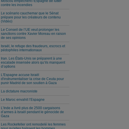
Moscou empêchent l'Espagne de lutter
contre les incendies
Le scénario cauchemar que le Sénat
prépare pour les créateurs de contenu
(Vidéo)
Le Conseil de l’UE veut prolonger les
sanctions contre Xavier Moreau en raison
de ses opinions
Israël, le refuge des fraudeurs, escrocs et
pédophiles internationaux
Iran. Les États-Unis se préparent à une
escalade insensée alors qu’ils manquent
d’options
L'Espagne accuse Israël
d'instrumentaliser la crise de Ceuta pour
punir Madrid de son soutien à Gaza
La dictature macroniste
Le Maroc envahit l’Espagne
L’Inde a livré plus de 2500 cargaisons
d’armes à Israël pendant le génocide de
Gaza
Les Rockefeller ont remodelé les femmes
pour qu'elles haïssent les hommes