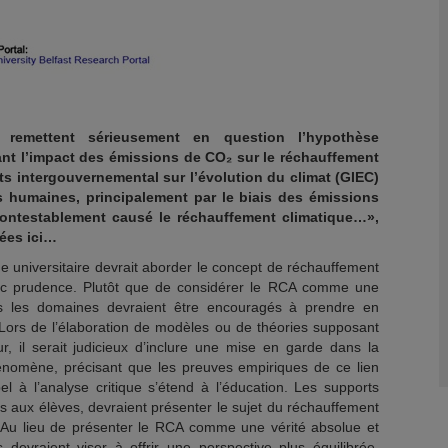
 remettent sérieusement en question l’hypothèse
 l’impact des émissions de CO₂ sur le réchauffement
ts intergouvernemental sur l’évolution du climat (GIEC)
és humaines, principalement par le biais des émissions
ncontestablement causé le réchauffement climatique…»,
ées ici…
he universitaire devrait aborder le concept de réchauffement
ec prudence. Plutôt que de considérer le RCA comme une
us les domaines devraient être encouragés à prendre en
. Lors de l’élaboration de modèles ou de théories supposant
ur, il serait judicieux d’inclure une mise en garde dans la
hénomène, précisant que les preuves empiriques de ce lien
el à l’analyse critique s’étend à l’éducation. Les supports
aux élèves, devraient présenter le sujet du réchauffement
 Au lieu de présenter le RCA comme une vérité absolue et
 devraient viser à offrir une perspective plus équilibrée,