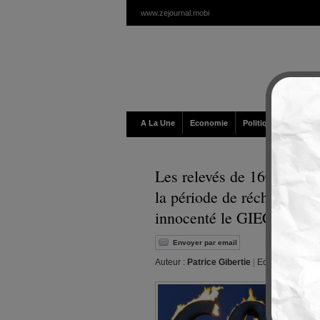
www.zejournal.mobi
A La Une
Economie
Politique / Géopolit
Les relevés de 1600 stati
la période de réchauffemen
innocenté le GIEC ridicul
Envoyer par email
Auteur :
Patrice Gibertie
|
Editeur :
Walt
|
M