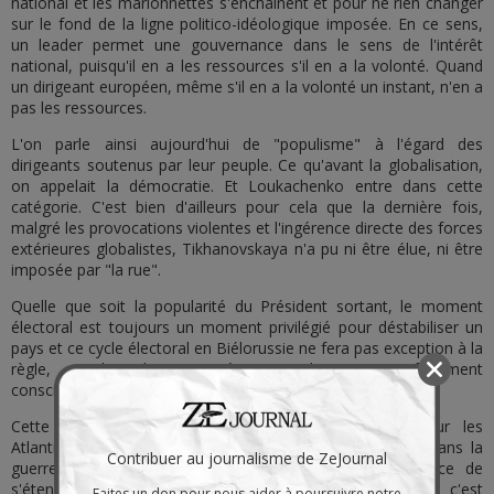
national et les marionnettes s'enchaînent et pour ne rien changer
sur le fond de la ligne politico-idéologique imposée. En ce sens,
un leader permet une gouvernance dans le sens de l'intérêt
national, puisqu'il en a les ressources s'il en a la volonté. Quand
un dirigeant européen, même s'il en a la volonté un instant, n'en a
pas les ressources.
L'on parle ainsi aujourd'hui de "populisme" à l'égard des
dirigeants soutenus par leur peuple. Ce qu'avant la globalisation,
on appelait la démocratie. Et Loukachenko entre dans cette
catégorie. C'est bien d'ailleurs pour cela que la dernière fois,
malgré les provocations violentes et l'ingérence directe des forces
extérieures globalistes, Tikhanovskaya n'a pu ni être élue, ni être
imposée par "la rue".
Quelle que soit la popularité du Président sortant, le moment
électoral est toujours un moment privilégié pour déstabiliser un
pays et ce cycle électoral en Biélorussie ne fera pas exception à la
règle, ce dont les autorités nationales sont parfaitement
conscientes.
Cette fois-ci, l'enjeu est d'autant plus important pour les
Atlantistes, que la Biélorussie est un allié de la Russie dans la
Contribuer au journalisme de ZeJournal
guerre, qui se déroule sur le front ukrainien et menace de
s'étendre vers ses frontières. Déstabiliser la Biélorussie, c'est
Faites un don pour nous aider à poursuivre notre