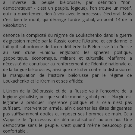
à l'inverse du peuple biélorusse, par définition "non-
démocratique" - c'est un peuple, logique), l'on trouve un motif,
qui n'a ouvertement rien à voir avec le processus électoral. Mais
c'est bien le motif, qui dérange l'ordre global, au point 14 de la
Résolution :
dénonce la complicité du régime de Loukachenko dans la guerre
d’agression menée par la Russie contre l’Ukraine, et condamne le
fait qu’il subordonne de façon délibérée la Biélorussie à la Russie
au sein d’une «union» englobant les sphères politique,
géopolitique, économique, militaire et culturelle; réaffirme la
nécessité de contribuer au renforcement de l’identité nationale et
de la langue biélorusses, ainsi que de lutter contre la distorsion et
la manipulation de l’histoire biélorusse par le régime de
Loukachenko et le Kremlin et ses affidés;
L'Union de la Biélorussie et de la Russie va à l'encontre de la
logique globaliste, puisque seul le monde global peut s'élargir, est
légitime à pratiquer l'ingérence politique et si cela n'est pas
suffisant, l'intervention armée, afin d'écarter les élites dirigeantes
pas suffisamment dociles et imposer ses hommes de main. Cela
s'appelle le "processus de démocratisation" aujourd'hui. Une
démocratie sans le peuple. C'est quand même beaucoup plus
confortable ...