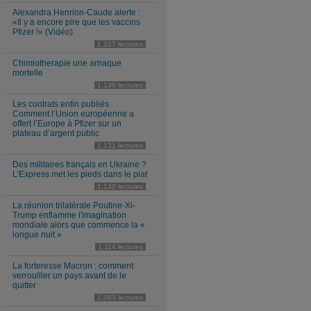
Alexandra Henrion-Caude alerte :
«Il y a encore pire que les vaccins
Pfizer !» (Vidéo)
1,217 lectures
Chimiotherapie une arnaque
mortelle
1,139 lectures
Les contrats enfin publiés :
Comment l’Union européenne a
offert l’Europe à Pfizer sur un
plateau d’argent public
1,131 lectures
Des militaires français en Ukraine ?
L’Express met les pieds dans le plat
1,130 lectures
La réunion trilatérale Poutine-Xi-
Trump enflamme l'imagination
mondiale alors que commence la «
longue nuit »
1,114 lectures
La forteresse Macron : comment
verrouiller un pays avant de le
quitter
1,083 lectures