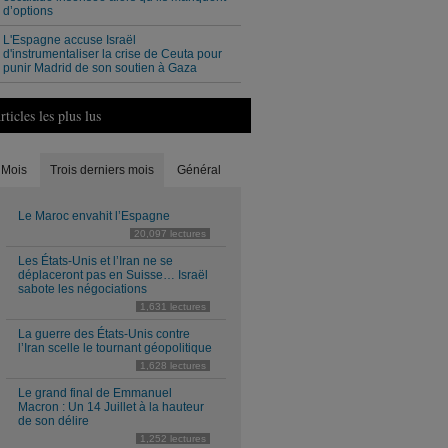
d’options
L'Espagne accuse Israël
d'instrumentaliser la crise de Ceuta pour
punir Madrid de son soutien à Gaza
rticles les plus lus
Mois
Trois derniers mois
Général
Le Maroc envahit l’Espagne
20,097 lectures
Les États-Unis et l’Iran ne se
déplaceront pas en Suisse… Israël
sabote les négociations
1,631 lectures
La guerre des États-Unis contre
l’Iran scelle le tournant géopolitique
1,628 lectures
Le grand final de Emmanuel
Macron : Un 14 Juillet à la hauteur
de son délire
1,252 lectures