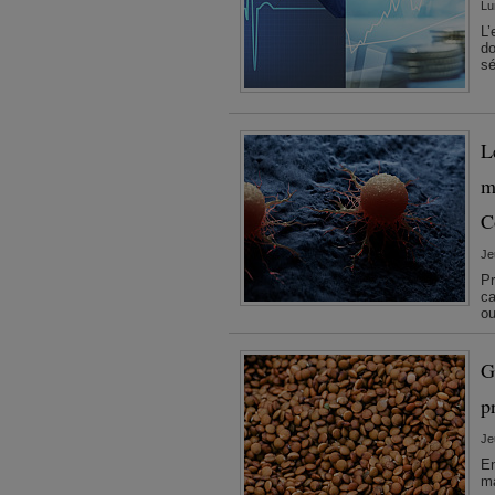
Lu
L’
do
sé
L
m
C
Je
Pr
ca
ou
G
p
Je
En
ma