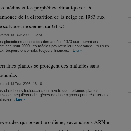
es médias et les prophéties climatiques : De
’annonce de la disparition de la neige en 1983 aux
pocalypses modernes du GIEC
rcredi, 18 Févr. 2026 - 16h23
s glaciations annoncées des années 1970 aux fournaises
omises pour 2000, les médias prouvent leur constance : toujours
ux, toujours ensemble, toujours financés...
Lire »
ertaines plantes se protègent des maladies sans
esticides
rcredi, 18 Févr. 2026 - 16h10
s chercheurs toulousains ont révélé que certaines plantes
uvages acquièrent des gènes de champignons pour résister aux
ladies...
Lire »
es études qui posent problème; vaccinations ARNm