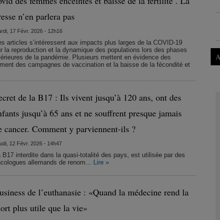
ovid des femmes enceintes et baisse de la fertilité . La
resse n’en parlera pas
rdi, 17 Févr. 2026 - 12h16
s articles s’intéressent aux impacts plus larges de la COVID-19
r la reproduction et la dynamique des populations lors des phases
A
térieures de la pandémie. Plusieurs mettent en évidence des
iement des campagnes de vaccination et la baisse de la fécondité et
ecret de la B17 : Ils vivent jusqu’à 120 ans, ont des
nfants jusqu’à 65 ans et ne souffrent presque jamais
e cancer. Comment y parviennent-ils ?
udi, 12 Févr. 2026 - 14h47
 B17 interdite dans la quasi-totalité des pays, est utilisée par des
cologues allemands de renom...
Lire »
usiness de l’euthanasie : «Quand la médecine rend la
ort plus utile que la vie»