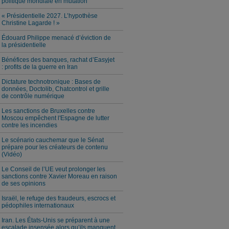
politique mondiale en mutation
« Présidentielle 2027. L’hypothèse
Christine Lagarde ! »
Édouard Philippe menacé d’éviction de
la présidentielle
Bénéfices des banques, rachat d’Easyjet
: profits de la guerre en Iran
Dictature technotronique : Bases de
données, Doctolib, Chatcontrol et grille
de contrôle numérique
Les sanctions de Bruxelles contre
Moscou empêchent l'Espagne de lutter
contre les incendies
Le scénario cauchemar que le Sénat
prépare pour les créateurs de contenu
(Vidéo)
Le Conseil de l’UE veut prolonger les
sanctions contre Xavier Moreau en raison
de ses opinions
Israël, le refuge des fraudeurs, escrocs et
pédophiles internationaux
Iran. Les États-Unis se préparent à une
escalade insensée alors qu’ils manquent