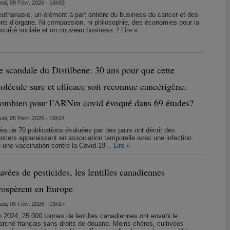
ndi, 09 Févr. 2026 - 16h03
euthanasie, un élément à part entière du business du cancer et des
ns d’organe. Ni compassion, ni philosophie, des économies pour la
curité sociale et un nouveau business..!
Lire »
e scandale du Distilbene: 30 ans pour que cette
olécule sure et efficace soit reconnue cancérigène.
ombien pour l’ARNm covid évoqué dans 69 études?
udi, 05 Févr. 2026 - 16h14
ès de 70 publications évaluées par des pairs ont décrit des
ncers apparaissant en association temporelle avec une infection
 une vaccination contre la Covid-19...
Lire »
avées de pesticides, les lentilles canadiennes
rospèrent en Europe
udi, 05 Févr. 2026 - 13h17
 2024, 25 000 tonnes de lentilles canadiennes ont envahi le
rché français sans droits de douane. Moins chères, cultivées