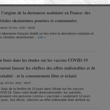
 l’origine de la dermatose nodulaire en France: des
éréales ukainiennes pourries et contaminées
ndredi, 20 Févr. 2026 - 15h29
 laboratoire français établit un lien entre la dermatose nodulaire et
s céréales ukrainiennes...
Lire »
n biais dans les études sur les vaccins COVID-19
ourrait fausser les chiffres des effets indésirables et de
ortalité - et le consentement libre et éclairé
udi, 19 Févr. 2026 - 15h37
 biais de la fenêtre de 14 jours dans l'étude sur les vaccins
VID-19. Dans cette étude observationnelle, les autorités
assaient une personne comme « vaccinée » seulement 14 jours
urs, tout décès, infection ou effet indésirable était attribué au