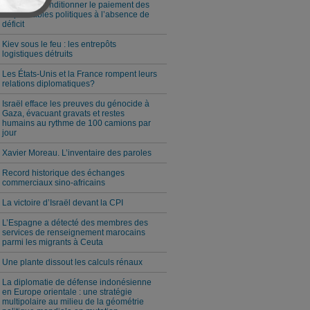
Milei veut conditionner le paiement des
responsables politiques à l’absence de
déficit
Kiev sous le feu : les entrepôts
logistiques détruits
Les États-Unis et la France rompent leurs
relations diplomatiques?
Israël efface les preuves du génocide à
Gaza, évacuant gravats et restes
humains au rythme de 100 camions par
jour
Xavier Moreau. L’inventaire des paroles
Record historique des échanges
commerciaux sino-africains
La victoire d’Israël devant la CPI
L’Espagne a détecté des membres des
services de renseignement marocains
parmi les migrants à Ceuta
Une plante dissout les calculs rénaux
La diplomatie de défense indonésienne
en Europe orientale : une stratégie
multipolaire au milieu de la géométrie