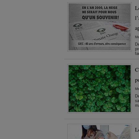
L
l
a
Me
De
pr
fa
C
p
Me
De
sa
ma
L