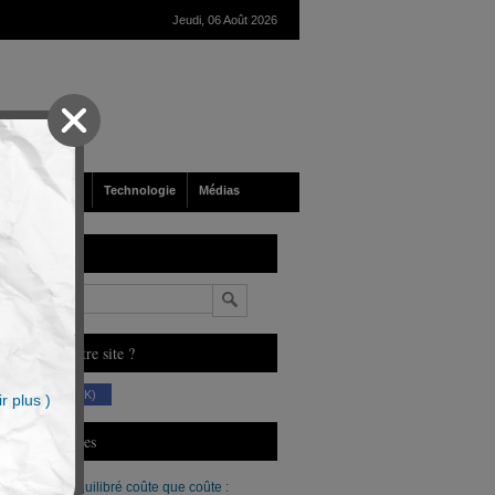
Jeudi, 06 Août 2026
nté
Société
Technologie
Médias
echerche
n
ous aimez notre site ?
(230 K)
r plus )
erniers Articles
Un budget équilibré coûte que coûte :