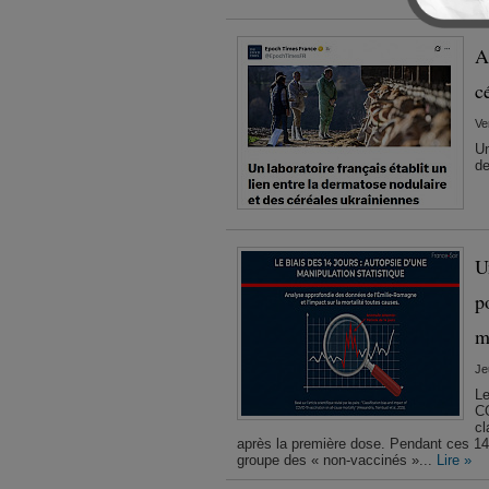
A
c
Ve
Un
de
U
p
m
Je
Le
CO
cl
après la première dose. Pendant ces 14 jo
groupe des « non-vaccinés »...
Lire »