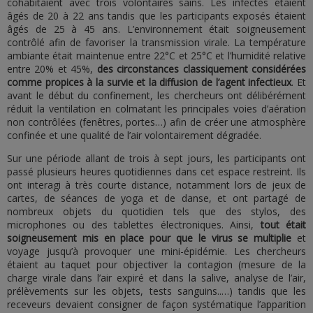
cohabitaient avec trois volontaires sains. Les infectés étaient
âgés de 20 à 22 ans tandis que les participants exposés étaient
âgés de 25 à 45 ans. L’environnement était soigneusement
contrôlé afin de favoriser la transmission virale. La température
ambiante était maintenue entre 22°C et 25°C et l’humidité relative
entre 20% et 45%,
des circonstances classiquement considérées
comme propices à la survie et la diffusion de l’agent infectieux
. Et
avant le début du confinement, les chercheurs ont délibérément
réduit la ventilation en colmatant les principales voies d’aération
non contrôlées (fenêtres, portes…) afin de créer une atmosphère
confinée et une qualité de l’air volontairement dégradée.
Sur une période allant de trois à sept jours, les participants ont
passé plusieurs heures quotidiennes dans cet espace restreint. Ils
ont interagi à très courte distance, notamment lors de jeux de
cartes, de séances de yoga et de danse, et ont partagé de
nombreux objets du quotidien tels que des stylos, des
microphones ou des tablettes électroniques. Ainsi,
tout était
soigneusement mis en place pour que le virus se multiplie
et
voyage jusqu’à provoquer une mini-épidémie. Les chercheurs
étaient au taquet pour objectiver la contagion (mesure de la
charge virale dans l’air expiré et dans la salive, analyse de l’air,
prélèvements sur les objets, tests sanguins..…) tandis que les
receveurs devaient consigner de façon systématique l’apparition