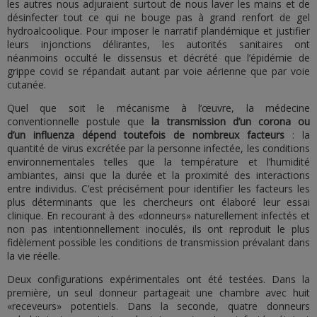
les autres nous adjuraient surtout de nous laver les mains et de
désinfecter tout ce qui ne bouge pas à grand renfort de gel
hydroalcoolique. Pour imposer le narratif plandémique et justifier
leurs injonctions délirantes, les autorités sanitaires ont
néanmoins occulté le dissensus et décrété que l’épidémie de
grippe covid se répandait autant par voie aérienne que par voie
cutanée.
Quel que soit le mécanisme à l’œuvre, la médecine
conventionnelle postule que
la transmission d’un
corona
ou
d’un
influenza
dépend toutefois de nombreux facteurs
: la
quantité de virus excrétée par la personne infectée, les conditions
environnementales telles que la température et l’humidité
ambiantes, ainsi que la durée et la proximité des interactions
entre individus. C’est précisément pour identifier les facteurs les
plus déterminants que les chercheurs ont élaboré leur essai
clinique. En recourant à des «donneurs» naturellement infectés et
non pas intentionnellement inoculés, ils ont reproduit le plus
fidèlement possible les conditions de transmission prévalant dans
la vie réelle.
Deux configurations expérimentales ont été testées. Dans la
première, un seul donneur partageait une chambre avec huit
«receveurs» potentiels. Dans la seconde, quatre donneurs