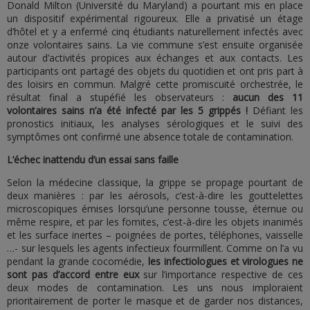
Donald Milton (Université du Maryland) a pourtant mis en place
un dispositif expérimental rigoureux. Elle a privatisé un étage
d’hôtel et y a enfermé cinq étudiants naturellement infectés avec
onze volontaires sains. La vie commune s’est ensuite organisée
autour d’activités propices aux échanges et aux contacts. Les
participants ont partagé des objets du quotidien et ont pris part à
des loisirs en commun. Malgré cette promiscuité orchestrée, le
résultat final a stupéfié les observateurs :
aucun des 11
volontaires sains n’a été infecté par les 5 grippés !
Défiant les
pronostics initiaux, les analyses sérologiques et le suivi des
symptômes ont confirmé une absence totale de contamination.
L’échec inattendu d’un essai sans faille
Selon la médecine classique, la grippe se propage pourtant de
deux manières : par les aérosols, c’est-à-dire les gouttelettes
microscopiques émises lorsqu’une personne tousse, éternue ou
même respire, et par les fomites, c’est-à-dire les objets inanimés
et les surface inertes – poignées de portes, téléphones, vaisselle
…- sur lesquels les agents infectieux fourmillent. Comme on l’a vu
pendant la grande cocomédie,
les infectiologues et virologues ne
sont pas d’accord entre eux
sur l’importance respective de ces
deux modes de contamination. Les uns nous imploraient
prioritairement de porter le masque et de garder nos distances,