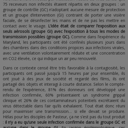
75 receveurs non infectés étaient répartis en deux groupes : un
groupe de contrôle (GC) n’adoptant aucune mesure de protection
et un groupe d’intervention (GI) contraint de porter une visière
faciale, de se désinfecter les mains et de ne pas les mettre en
contact avec le visage.
L’idée était de comparer l’exposition aux
seuls aérosols (groupe GI) avec l’exposition à tous les modes de
transmission possibles (groupe GC).
Comme dans l’expérience du
Maryland, les participants ont été confinés plusieurs jours dans
des chambres dans des conditions propices aux infections virales,
avec une ventilation volontairement réduite et une concentration
en CO2 élevée, ce qui indique un air peu renouvelé.
Dans ce contexte censé être très favorable à la contagiosité, les
participants ont passé jusqu’à 15 heures par jour ensemble, ils
ont joué à des jeux de société et regardé des films, ils ont
partagé des objets et interagi à courte distance. Selon le compte-
rendu de l’expérience, 81% des donneurs ont développé une
infection confirmée, 60% présentaient un syndrome grippal
clinique et 26% de ces contaminateurs potentiels excrétaient du
virus détectable dans l’air qu’ils exhalaient. Tout était donc réuni
pour maximiser une transmission… si elle devait se produire.
Hélas pour les disciples de Pasteur, ça ne s’est pas du tout produit
:
il n’y a eu qu’une seule infection confirmée dans le groupe GC et
aucune dans le groupe GI.
En jargon épidémiologique, ces