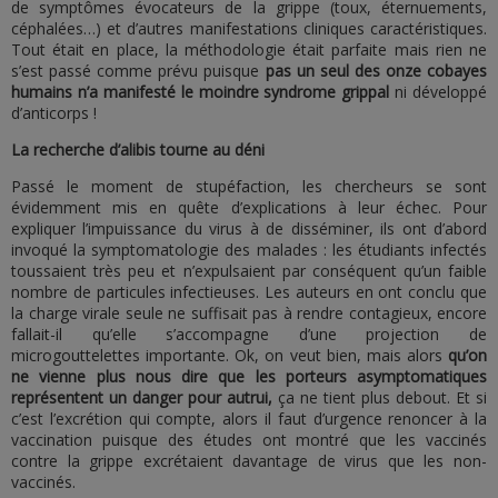
de symptômes évocateurs de la grippe (toux, éternuements,
céphalées…) et d’autres manifestations cliniques caractéristiques.
Tout était en place, la méthodologie était parfaite mais rien ne
s’est passé comme prévu puisque
pas un seul des onze cobayes
humains n’a manifesté le moindre syndrome grippal
ni développé
d’anticorps !
La recherche d’alibis tourne au déni
Passé le moment de stupéfaction, les chercheurs se sont
évidemment mis en quête d’explications à leur échec. Pour
expliquer l’impuissance du virus à de disséminer, ils ont d’abord
invoqué la symptomatologie des malades : les étudiants infectés
toussaient très peu et n’expulsaient par conséquent qu’un faible
nombre de particules infectieuses. Les auteurs en ont conclu que
la charge virale seule ne suffisait pas à rendre contagieux, encore
fallait-il qu’elle s’accompagne d’une projection de
microgouttelettes importante. Ok, on veut bien, mais alors
qu’on
ne vienne plus nous dire que les porteurs asymptomatiques
représentent un danger pour autrui,
ça ne tient plus debout. Et si
c’est l’excrétion qui compte, alors il faut d’urgence renoncer à la
vaccination puisque des études ont montré que les vaccinés
contre la grippe excrétaient davantage de virus que les non-
vaccinés.