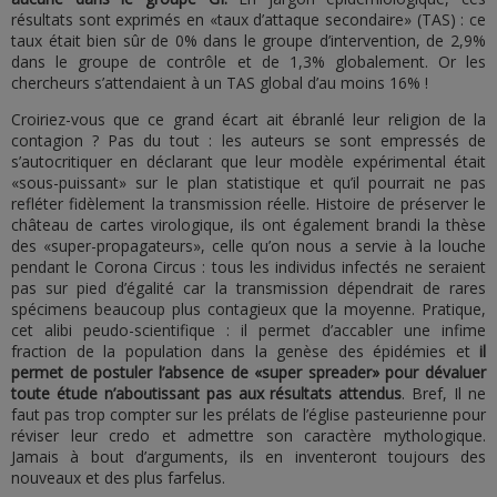
résultats sont exprimés en «taux d’attaque secondaire» (TAS) : ce
taux était bien sûr de 0% dans le groupe d’intervention, de 2,9%
dans le groupe de contrôle et de 1,3% globalement. Or les
chercheurs s’attendaient à un TAS global d’au moins 16% !
Croiriez-vous que ce grand écart ait ébranlé leur religion de la
contagion ? Pas du tout : les auteurs se sont empressés de
s’autocritiquer en déclarant que leur modèle expérimental était
«sous-puissant» sur le plan statistique et qu’il pourrait ne pas
refléter fidèlement la transmission réelle. Histoire de préserver le
château de cartes virologique, ils ont également brandi la thèse
des «super-propagateurs», celle qu’on nous a servie à la louche
pendant le Corona Circus : tous les individus infectés ne seraient
pas sur pied d’égalité car la transmission dépendrait de rares
spécimens beaucoup plus contagieux que la moyenne. Pratique,
cet alibi peudo-scientifique : il permet d’accabler une infime
fraction de la population dans la genèse des épidémies et
il
permet de postuler l’absence de «super spreader» pour dévaluer
toute étude n’aboutissant pas aux résultats attendus
. Bref, Il ne
faut pas trop compter sur les prélats de l’église pasteurienne pour
réviser leur credo et admettre son caractère mythologique.
Jamais à bout d’arguments, ils en inventeront toujours des
nouveaux et des plus farfelus.