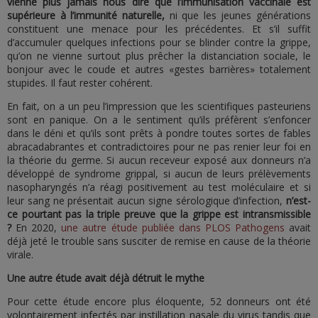
vienne plus jamais nous dire que l’immunisation vaccinale est
supérieure à l’immunité naturelle,
ni que les jeunes générations
constituent une menace pour les précédentes. Et s’il suffit
d’accumuler quelques infections pour se blinder contre la grippe,
qu’on ne vienne surtout plus prêcher la distanciation sociale, le
bonjour avec le coude et autres «gestes barrières» totalement
stupides. Il faut rester cohérent.
En fait, on a un peu l’impression que les scientifiques pasteuriens
sont en panique. On a le sentiment qu’ils préfèrent s’enfoncer
dans le déni et qu’ils sont prêts à pondre toutes sortes de fables
abracadabrantes et contradictoires pour ne pas renier leur foi en
la théorie du germe. Si aucun receveur exposé aux donneurs n’a
développé de syndrome grippal, si aucun de leurs prélèvements
nasopharyngés n’a réagi positivement au test moléculaire et si
leur sang ne présentait aucun signe sérologique d’infection,
n’est-
ce pourtant pas la triple preuve que la grippe est intransmissible
?
En 2020,
une autre étude publiée dans PLOS Pathogens
avait
déjà jeté le trouble sans susciter de remise en cause de la théorie
virale.
Une autre étude avait déjà détruit le mythe
Pour cette étude encore plus éloquente, 52 donneurs ont été
volontairement infectés par instillation nasale du virus tandis que