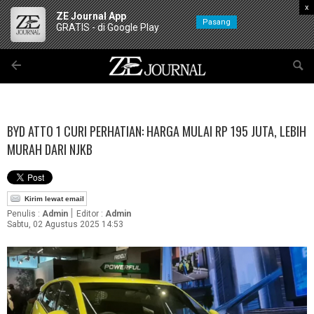
x
ZE Journal App
Pasang
GRATIS - di Google Play
BYD ATTO 1 CURI PERHATIAN: HARGA MULAI RP 195 JUTA, LEBIH
MURAH DARI NJKB
Kirim lewat email
|
Penulis :
Admin
Editor :
Admin
Sabtu, 02 Agustus 2025 14:53