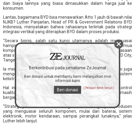
dan biaya lainnya yang biasa dimasukkan dalam harga jual ke
konsumen.
Lantas, bagaimana BYD bisa menawarkan Atto 1 jauh di bawah nilai
NJKB? Luther Panjaitan, Head of PR & Government Relations BYD
Indonesia, menyatakan bahwa rahasianya terletak pada strategi
integrasi vertikal yang diterapkan BYD dalam proses produksi.
"Secara bisnis, salah satu kunci utamanya adalah menguasai
hampir seluruh proses produksi. Kalau kita bisa menguasai semua
komponen, kenapa harus mahal-mahal? Itu hasil dari penguasaan
atas seluruh rantai produksi," ujar Luther di GIIAS 2025, ICE BSD City,
Tangerang, pada Jumat, 25 Juli 2025.
Berkontribusi pada jurnalisme ZeJournal
Ia menambahkan, BYD tidak sekadar merakit kendaraan, tapi juga
mengembangkan sendiri berbagai komponen krusial, seperti sistem
Beri donasi untuk membantu kami melanjutkan misi
kelistrikan, perangkat lunak, hingga baterai kendaraan.
informasi kami
Hal ini memungkinkan efisiensi biaya dan peningkatan kontrol
( Pelajari lebih lanjut )
Beri donasi
kualitas secara signifikan, dibanding produsen lain yang masih
bergantung pada pihak ketiga.
“Strateginya adalah vertical integration, kita ingin jadi produsen
yang menguasai seluruh komponen, mulai dari baterai, sistem
elektronik, motor kendaraan, sampai perangkat lunaknya,” jelas
Luther lebih lanjut.