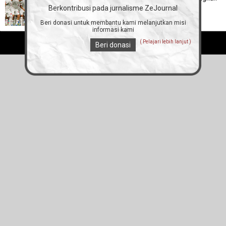
Garuda Semakin Terjal
Berkontribusi pada jurnalisme ZeJournal
Beri donasi untuk membantu kami melanjutkan misi
informasi kami
( Pelajari lebih lanjut )
Semua hak dilindungi ZEjournal.mobi 2012 - 2026
Beri donasi