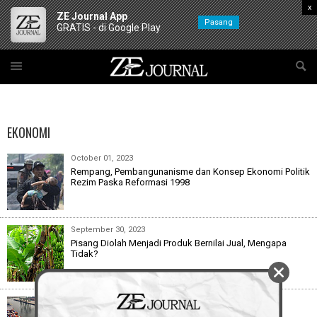
x
ZE Journal App
Pasang
GRATIS - di Google Play
EKONOMI
October 01, 2023
Rempang, Pembangunanisme dan Konsep Ekonomi Politik
Rezim Paska Reformasi 1998
September 30, 2023
Pisang Diolah Menjadi Produk Bernilai Jual, Mengapa
Tidak?
April 01, 2022
Dinamika Ekonomi Global dan Pengaruhnya Bagi