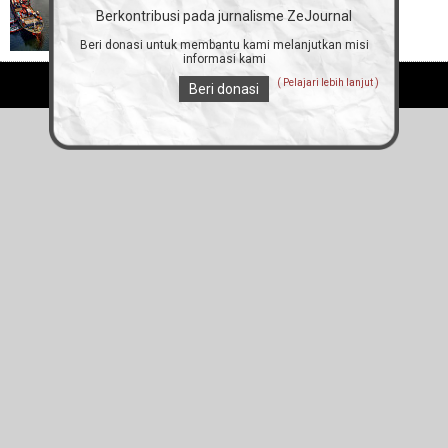
Indonesia
Berkontribusi pada jurnalisme ZeJournal
Beri donasi untuk membantu kami melanjutkan misi
informasi kami
( Pelajari lebih lanjut )
Semua hak dilindungi ZEjournal.mobi 2012 - 2026
Beri donasi