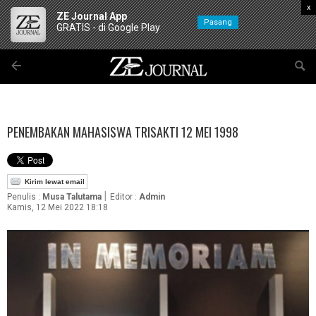
x
ZE Journal App
Pasang
GRATIS - di Google Play
PENEMBAKAN MAHASISWA TRISAKTI 12 MEI 1998
Kirim lewat email
|
Penulis :
Musa Talutama
Editor :
Admin
Kamis, 12 Mei 2022 18:18