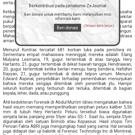
serta gas air mata juga ditembakan ke dalam kampus.
Berkontribusi pada jurnalisme ZeJournal
Ketika tembakan membabi-buta mulai reda, mahasiswa berusaha
Beri donasi untuk membantu kami melanjutkan misi
mengevakuasi korban yagn ada di berbagai lokasi. Namun sekitar
informasi kami
pukul 7 malam, kepanikan melanda karena terlihat beberapa aparat
berpakaian gelap bersembunyi di sekitar hutan (parkir utama) serta
( Pelajari lebih lanjut )
Beri donasi
penembak jitu terlihat di atas gedung yang masih dibangun.
Mahasiswa berlarian ke dalam ruang kuliah, UKM, dsb yang dirasa
aman dan memadamkan lampu untuk bersembunyi.
Menurut Kontras tercatat 681 korban luka pada peristiwa ini.
Sementara empat mahasiswa meninggal, mereka adalah: Elang
Mulyana Lesmana, 19, gugur tertembak di atas tangga; Hery
Hartanto, 21, gugur tertembak di dekat bawah tangga; Hendriawan,
20, gugur tertembak ketika berlari menuju tiang bendera; Hafidhin
Rayyan, 21, gugur tertembak di dekat telpon umum. Menurut
Edward Aspinal, penyelidikan terhadap penembakan menunjukan
bahwa mereka sengaja ditembak oleh penembak jitu. Hampir
seluruh korban yang terbunuh dan terluka, ditembak di bagian
kepala, leher, dada, atau punggung.
Ahli kedokteran forensik dr Abdul Mun’im Idries mengatakan bahwa
hasil visum memang memperlihatkan serpihan peluru kaliber 5,56
mm di tubuh Hery Hertanto. Peluru tersebut biasa digunakan
senjata laras panjang jenis Styer atau SS-1. Saat itu, senjata Styer
digunakan oleh satuan Brimob atau Kopassus. Hasil otopsi Tim
Pencari Fakta ABRI juga mengungkap hasil yang sama. Hal senada
juga didapat dari uji balistik di Forensic Technology Inc di Montreal,