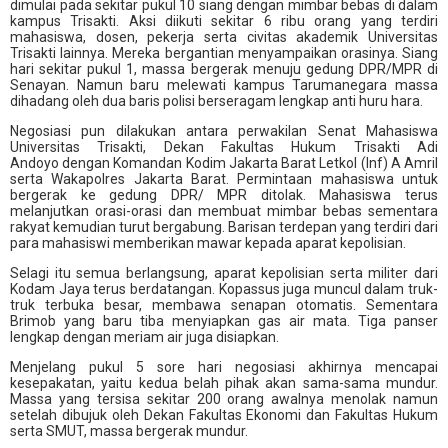
dimulai pada sekitar pukul 10 siang dengan mimbar bebas di dalam
kampus Trisakti. Aksi diikuti sekitar 6 ribu orang yang terdiri
mahasiswa, dosen, pekerja serta civitas akademik Universitas
Trisakti lainnya. Mereka bergantian menyampaikan orasinya. Siang
hari sekitar pukul 1, massa bergerak menuju gedung DPR/MPR di
Senayan. Namun baru melewati kampus Tarumanegara massa
dihadang oleh dua baris polisi berseragam lengkap anti huru hara.
Negosiasi pun dilakukan antara perwakilan Senat Mahasiswa
Universitas Trisakti, Dekan Fakultas Hukum Trisakti Adi
Andoyo dengan Komandan Kodim Jakarta Barat Letkol (Inf) A Amril
serta Wakapolres Jakarta Barat. Permintaan mahasiswa untuk
bergerak ke gedung DPR/ MPR ditolak. Mahasiswa terus
melanjutkan orasi-orasi dan membuat mimbar bebas sementara
rakyat kemudian turut bergabung. Barisan terdepan yang terdiri dari
para mahasiswi memberikan mawar kepada aparat kepolisian.
Selagi itu semua berlangsung, aparat kepolisian serta militer dari
Kodam Jaya terus berdatangan. Kopassus juga muncul dalam truk-
truk terbuka besar, membawa senapan otomatis. Sementara
Brimob yang baru tiba menyiapkan gas air mata. Tiga panser
lengkap dengan meriam air juga disiapkan.
Menjelang pukul 5 sore hari negosiasi akhirnya mencapai
kesepakatan, yaitu kedua belah pihak akan sama-sama mundur.
Massa yang tersisa sekitar 200 orang awalnya menolak namun
setelah dibujuk oleh Dekan Fakultas Ekonomi dan Fakultas Hukum
serta SMUT, massa bergerak mundur.