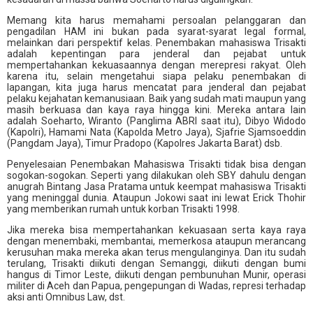
Memang kita harus memahami persoalan pelanggaran dan
pengadilan HAM ini bukan pada syarat-syarat legal formal,
melainkan dari perspektif kelas. Penembakan mahasiswa Trisakti
adalah kepentingan para jenderal dan pejabat untuk
mempertahankan kekuasaannya dengan merepresi rakyat. Oleh
karena itu, selain mengetahui siapa pelaku penembakan di
lapangan, kita juga harus mencatat para jenderal dan pejabat
pelaku kejahatan kemanusiaan. Baik yang sudah mati maupun yang
masih berkuasa dan kaya raya hingga kini. Mereka antara lain
adalah Soeharto, Wiranto (Panglima ABRI saat itu), Dibyo Widodo
(Kapolri), Hamami Nata (Kapolda Metro Jaya), Sjafrie Sjamsoeddin
(Pangdam Jaya), Timur Pradopo (Kapolres Jakarta Barat) dsb.
Penyelesaian Penembakan Mahasiswa Trisakti tidak bisa dengan
sogokan-sogokan. Seperti yang dilakukan oleh SBY dahulu dengan
anugrah Bintang Jasa Pratama untuk keempat mahasiswa Trisakti
yang meninggal dunia. Ataupun Jokowi saat ini lewat Erick Thohir
yang memberikan rumah untuk korban Trisakti 1998.
Jika mereka bisa mempertahankan kekuasaan serta kaya raya
dengan menembaki, membantai, memerkosa ataupun merancang
kerusuhan maka mereka akan terus mengulanginya. Dan itu sudah
terulang, Trisakti diikuti dengan Semanggi, diikuti dengan bumi
hangus di Timor Leste, diikuti dengan pembunuhan Munir, operasi
militer di Aceh dan Papua, pengepungan di Wadas, represi terhadap
aksi anti Omnibus Law, dst.