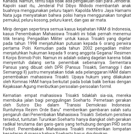
Kanada. Namun, tentu saja tidak ada pengakuan dari para Jenderal.
Kapolri saat itu, Jenderal Pol Dibyo Widodo membantah anak
buahnya menggunakan peluru tajam. Kapolda Metro Jaya Hamami
Nata juga menyatakan bahwa polisi hanya menggunakan tongkat
pemukul, peluru kosong, peluru karet, dan gas air mata.
Mirip dengan sepertinya semua kasus kejahatan HAM di Indonesia,
kasus Penembakan Mahasiswa Trisakti ini tidak pernah menemui
titik terang. Pengadilan Militer untuk kasus Trisakti yang digelar
pada tahun 1998 menjatuhkan putusan kepada 6 orang perwira
pertama Polri. Kemudian pada tahun 2002 pengadilan militer
menjatuhkan hukuman kepada 9 orang anggota Gegana/ Resimen
II Korps Brimob Polri. Namun ini adalah sidang dagelan karena tidak
menyentuh dalang serta penembak sebenarnya. Sementara
Pansus yang dibuat oleh DPR (Pansus Trisakti, Semanggi I dan
Semanggi II) justru menyatakan tidak ada pelanggaran HAM dalam
penembakan mahasiswa Trisakti. Upaya hukum yang dilakukan
oleh Komnas HAM hanya berkutat pada bolak balik berkas dengan
Kejaksaan Agung meributkan persoalan-persoalan formil.
Kematian empat mahasiswa Trisakti tidaklah sia-sia, mereka
membuka jalan bagi penggulingan Soeharto. Pemetaan gerakan
oleh Sutoro Eko dalam “Transisi Demokrasi Indonesia:
Runtuhnya Rezim Orde Baru” memberikan gambaran salah satu
pengaruh dari Penembakan Mahasiswa Trisakti. Sebelum peristiwa
tersebut, tuntutan Turunkan Soeharto hanya diangkat oleh gerakan
radikal terutama dari garis-garis yang terhubung dengan PRD serta
Forkot. Penembakan Mahasiswa Trisakti memberikan lompatan
kesadaran di massa bahwa Soeharto harus digulingkan.