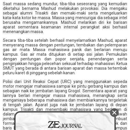
Saat massa sedang mundur, tiba-tiba seseorang yang kemudian
diketahui bernama Mashud melakukan provokasi. Dia mengaku
sebagai alumni Trisakti dan memaki-maki serta mengeluarkan
kata-kata kotor ke massa. Massa yang mencurigai dia sebagai intel
berusaha mengamankannya. Mashud melarikan diri ke barisan
aparat sementara keamanan internal perangkat aksi berhasil
menenangkan massa.
Secara tiba-tiba setelah berhasil menyelamatkan Mashud, aparat
menyerang massa dengan pentungan, tembakan dan pelemparan
gas air mata. Massa mahasiswa panik dan berlarian menuju
kampus. Gas air mata ditujukan di setiap sisi jalan. Pemukulan
dengan pentungan dan popor senjata, penendangan serta
penginjakkan hingga pelecehan seksual terhadap mahasiswi. Ketua
SMUT yang berada di antara barisan aparat dan massa tertembak
peluru karet di pinggang sebelah kanan.
Polisi dari Unit Reaksi Cepat (URC) yang menggunakan sepeda
motor mengejar mahasiswa sampai ke pintu gerbang kampus dan
sebagian naik ke jembatan layang Grogol. Sementara aparat yang
lainnya berlari mengejar massa mahasiswa, menangkap serta
menganiaya beberapa mahasiswa dan membiarkannya tergeletak
di tengah jalan. Aparat juga naik ke jembatan layang di depan
kampus Trisakti dan menembaki mahasiswa yang berlarian di
dalam kampus. Sebagian aparat lainnya yang ada di bawah
jembatan menyerbu dan merapat ke pintu gerbang dan membuat
formasi menembak (formasi dua baris, baris depan jongkok dan
baris belakang berdiri). Mereka juga menembaki ke arah kampus