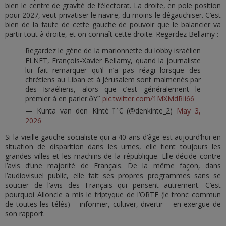
bien le centre de gravité de l’électorat. La droite, en pole position
pour 2027, veut privatiser le navire, du moins le dégauchiser. C’est
bien de la faute de cette gauche de pouvoir que le balancier va
partir tout à droite, et on connaît cette droite. Regardez Bellamy :
Regardez le gène de la marionnette du lobby israélien
ELNET, François-Xavier Bellamy, quand la journaliste
lui fait remarquer qu’il n’a pas réagi lorsque des
chrétiens au Liban et à Jérusalem sont malmenés par
des Israéliens, alors que c’est généralement le
premier à en parler.ðŸ˜
pic.twitter.com/1MXMdRIi66
— Kunta van den Kinté î¨€ (@denkinte_2)
May 3,
2026
Si la vieille gauche socialiste qui a 40 ans d’âge est aujourd’hui en
situation de disparition dans les urnes, elle tient toujours les
grandes villes et les machins de la république. Elle décide contre
l’avis d’une majorité de Français. De la même façon, dans
l’audiovisuel public, elle fait ses propres programmes sans se
soucier de l’avis des Français qui pensent autrement. C’est
pourquoi Alloncle a mis le triptyque de l’ORTF (le tronc commun
de toutes les télés) – informer, cultiver, divertir – en exergue de
son rapport.