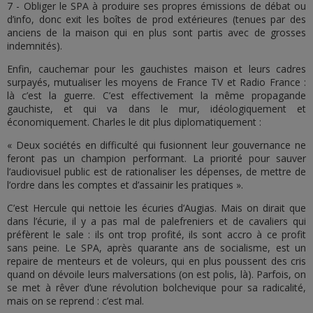
7 - Obliger le SPA à produire ses propres émissions de débat ou
d’info, donc exit les boîtes de prod extérieures (tenues par des
anciens de la maison qui en plus sont partis avec de grosses
indemnités).
Enfin, cauchemar pour les gauchistes maison et leurs cadres
surpayés, mutualiser les moyens de France TV et Radio France :
là c’est la guerre. C’est effectivement la même propagande
gauchiste, et qui va dans le mur, idéologiquement et
économiquement. Charles le dit plus diplomatiquement :
« Deux sociétés en difficulté qui fusionnent leur gouvernance ne
feront pas un champion performant. La priorité pour sauver
l’audiovisuel public est de rationaliser les dépenses, de mettre de
l’ordre dans les comptes et d’assainir les pratiques ».
C’est Hercule qui nettoie les écuries d’Augias. Mais on dirait que
dans l’écurie, il y a pas mal de palefreniers et de cavaliers qui
préfèrent le sale : ils ont trop profité, ils sont accro à ce profit
sans peine. Le SPA, après quarante ans de socialisme, est un
repaire de menteurs et de voleurs, qui en plus poussent des cris
quand on dévoile leurs malversations (on est polis, là). Parfois, on
se met à rêver d’une révolution bolchevique pour sa radicalité,
mais on se reprend : c’est mal.