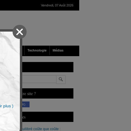
Vendredi, 07 Août 2026
nté
Société
Technologie
Médias
echerche
n
ous aimez notre site ?
(230 K)
r plus )
erniers Articles
Un budget équilibré coûte que coûte :