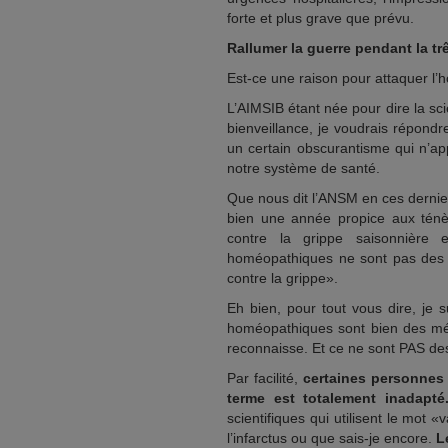
forte et plus grave que prévu.
Rallumer la guerre pendant la tr
Est-ce une raison pour attaquer l
L’AIMSIB étant née pour dire la scie
bienveillance, je voudrais répondre
un certain obscurantisme qui n’ap
notre système de santé.
Que nous dit l’ANSM en ces dernie
bien une année propice aux ténè
contre la grippe saisonnière
homéopathiques ne sont pas des v
contre la grippe».
Eh bien, pour tout vous dire, je 
homéopathiques sont bien des méd
reconnaisse. Et ce ne sont PAS des
Par facilité,
certaines personnes 
terme est totalement inadapté
scientifiques qui utilisent le mot 
l’infarctus ou que sais-je encore.
L