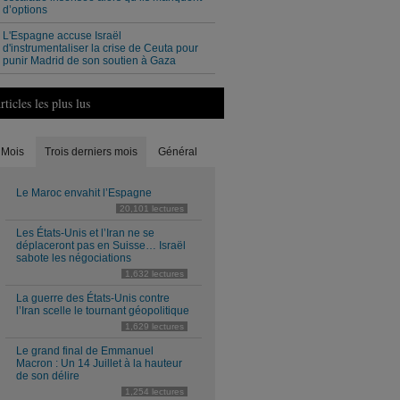
d’options
L'Espagne accuse Israël
d'instrumentaliser la crise de Ceuta pour
punir Madrid de son soutien à Gaza
rticles les plus lus
Mois
Trois derniers mois
Général
Le Maroc envahit l’Espagne
20,101 lectures
Les États-Unis et l’Iran ne se
déplaceront pas en Suisse… Israël
sabote les négociations
1,632 lectures
La guerre des États-Unis contre
l’Iran scelle le tournant géopolitique
1,629 lectures
Le grand final de Emmanuel
Macron : Un 14 Juillet à la hauteur
de son délire
1,254 lectures