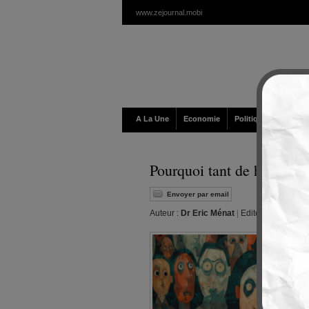
www.zejournal.mobi
A La Une
Economie
Politique / Géopolit
Pourquoi tant de haine co
Envoyer par email
Auteur :
Dr Eric Ménat
|
Editeur :
Walt
|
Lun