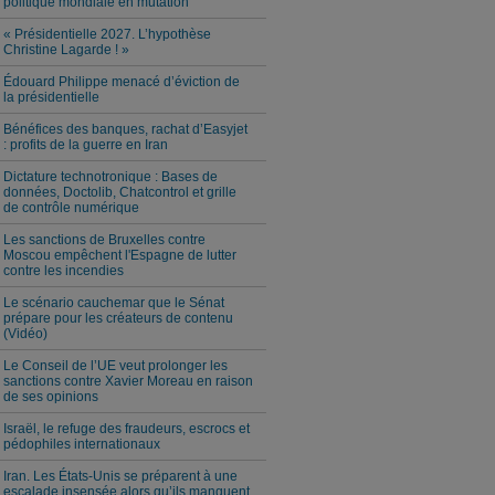
politique mondiale en mutation
« Présidentielle 2027. L’hypothèse
Christine Lagarde ! »
Édouard Philippe menacé d’éviction de
la présidentielle
Bénéfices des banques, rachat d’Easyjet
: profits de la guerre en Iran
Dictature technotronique : Bases de
données, Doctolib, Chatcontrol et grille
de contrôle numérique
Les sanctions de Bruxelles contre
Moscou empêchent l'Espagne de lutter
contre les incendies
Le scénario cauchemar que le Sénat
prépare pour les créateurs de contenu
(Vidéo)
Le Conseil de l’UE veut prolonger les
sanctions contre Xavier Moreau en raison
de ses opinions
Israël, le refuge des fraudeurs, escrocs et
pédophiles internationaux
Iran. Les États-Unis se préparent à une
escalade insensée alors qu’ils manquent