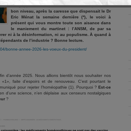
antigrippal contre partisans de l’homéopathie de
bon niveau, après la caresse que dispensait le Dr
Eric Ménat la semaine dernière (*), le voici à
présent qui vous montre toute son aisance dans
le maniement du martinet : l’ANSM, de par sa
ivrer ni à la désinformation, ni au populisme. À quand à
ndépendants de l’industrie ? Bonne lecture.
1/04/bonne-annee-2026-les-voeux-du-president/
e fin d’année 2025. Nous allions bientôt nous souhaiter nos
«1», faite d’espoirs et de renouveau. C’est pourtant le
uniqué pour rejeter l’homéopathie (1). Pourquoi ?
Est-ce
bien d’une science, n’en déplaise aux censeurs nostalgiques
eur
?