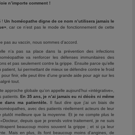
ploie n’importe comment !
 !
Un homéopathe digne de ce nom n’utilisera jamais le
ue»
, car ce n’est pas le mode de fonctionnement de cette
ue pas au vaccin, nous sommes d’accord.
lle n’a pas sa place dans la prévention des infections
’homéopathie va renforcer les défenses immunitaires des
ons et pas seulement contre la grippe. Ensuite parce qu’elle
u patient, lui permettant de mieux se défendre contre le froid
, pour finir, elle peut être d’une grande aide pour agir sur les
algré tout.
tte approche globale qu’on appelle aujourd’hui «intégrative»,
s patients.
En 35 ans, je n’ai jamais eu ni décès ni même
pe dans ma patientèle.
Il faut dire que j’ai un biais de
méopathes, avec des patients réellement acteurs de leur
 plutôt meilleure que la moyenne. Et je ne compte plus le
 «Docteur, depuis que je prends votre traitement, je ne suis
 attrapent beaucoup moins souvent la grippe ; et si ça leur
ente. Mais en plus, ils font beaucoup moins d’angines, de