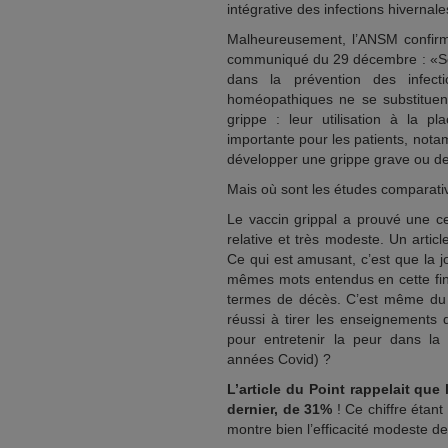
intégrative des infections hivernale
Malheureusement, l’ANSM confirme
communiqué du 29 décembre : «Seul
dans la prévention des infect
homéopathiques ne se substituent
grippe : leur utilisation à la 
importante pour les patients, nota
développer une grippe grave ou de
Mais où sont les études comparati
Le vaccin grippal a prouvé une cer
relative et très modeste. Un articl
Ce qui est amusant, c’est que la j
mêmes mots entendus en cette fin 
termes de décès. C’est même du 
réussi à tirer les enseignements 
pour entretenir la peur dans la
années Covid) ?
L’article du Point rappelait que 
dernier, de 31%
! Ce chiffre étant
montre bien l’efficacité modeste de