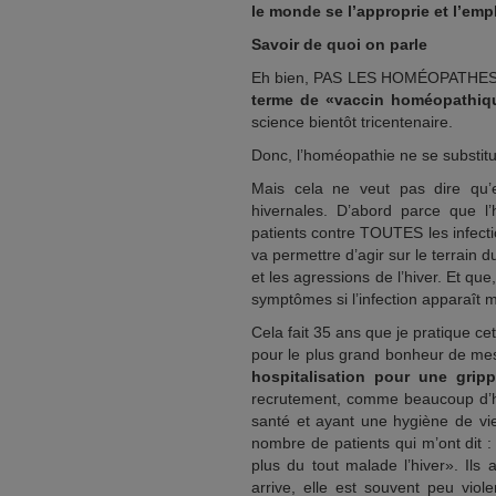
le monde se l’approprie et l’em
Savoir de quoi on parle
Eh bien, PAS LES HOMÉOPATHES
terme de «vaccin homéopathiq
science bientôt tricentenaire.
Donc, l’homéopathie ne se substit
Mais cela ne veut pas dire qu’e
hivernales. D’abord parce que l
patients contre TOUTES les infecti
va permettre d’agir sur le terrain d
et les agressions de l’hiver. Et que
symptômes si l’infection apparaît m
Cela fait 35 ans que je pratique ce
pour le plus grand bonheur de me
hospitalisation pour une grip
recrutement, comme beaucoup d’ho
santé et ayant une hygiène de vie
nombre de patients qui m’ont dit :
plus du tout malade l’hiver». Ils
arrive, elle est souvent peu viol