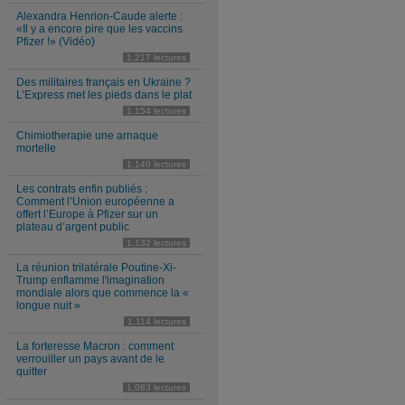
Alexandra Henrion-Caude alerte :
«Il y a encore pire que les vaccins
Pfizer !» (Vidéo)
1,217 lectures
Des militaires français en Ukraine ?
L’Express met les pieds dans le plat
1,154 lectures
Chimiotherapie une arnaque
mortelle
1,140 lectures
Les contrats enfin publiés :
Comment l’Union européenne a
offert l’Europe à Pfizer sur un
plateau d’argent public
1,132 lectures
La réunion trilatérale Poutine-Xi-
Trump enflamme l'imagination
mondiale alors que commence la «
longue nuit »
1,114 lectures
La forteresse Macron : comment
verrouiller un pays avant de le
quitter
1,083 lectures