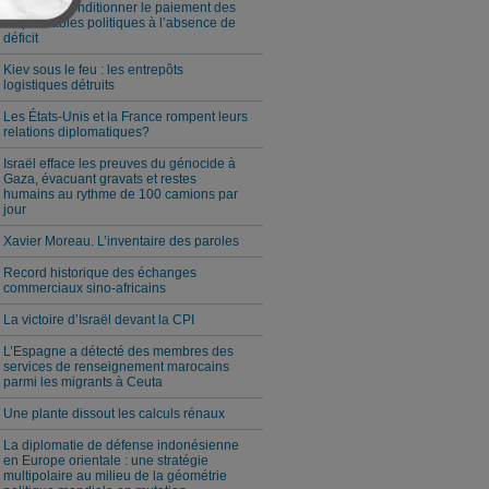
Milei veut conditionner le paiement des
responsables politiques à l’absence de
déficit
Kiev sous le feu : les entrepôts
logistiques détruits
Les États-Unis et la France rompent leurs
relations diplomatiques?
Israël efface les preuves du génocide à
Gaza, évacuant gravats et restes
humains au rythme de 100 camions par
jour
Xavier Moreau. L’inventaire des paroles
Record historique des échanges
commerciaux sino-africains
La victoire d’Israël devant la CPI
L’Espagne a détecté des membres des
services de renseignement marocains
parmi les migrants à Ceuta
Une plante dissout les calculs rénaux
La diplomatie de défense indonésienne
en Europe orientale : une stratégie
multipolaire au milieu de la géométrie