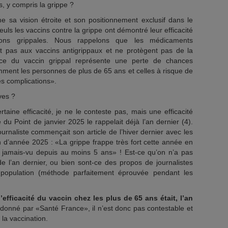
s, y compris la grippe ?
 sa vision étroite et son positionnement exclusif dans le
s les vaccins contre la grippe ont démontré leur efficacité
ions grippales. Nous rappelons que les médicaments
 pas aux vaccins antigrippaux et ne protègent pas de la
place du vaccin grippal représente une perte de chances
mment les personnes de plus de 65 ans et celles à risque de
s complications».
ves ?
taine efficacité, je ne le conteste pas, mais une efficacité
e du Point de janvier 2025 le rappelait déjà l’an dernier (4).
ournaliste commençait son article de l’hiver dernier avec les
d’année 2025 : «La grippe frappe très fort cette année en
jamais-vu depuis au moins 5 ans» ! Est-ce qu’on n’a pas
de l’an dernier, ou bien sont-ce des propos de journalistes
 population (méthode parfaitement éprouvée pendant les
l’efficacité du vaccin chez les plus de 65 ans était, l’an
 donné par «Santé France», il n’est donc pas contestable et
 la vaccination.