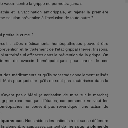
le vaccin contre la grippe ne permettra jamais.
thie et la vaccination antigrippale, et rejeter la première
e solution préventive à l’exclusion de toute autre ?
i profite le crime ?
rsuit : «Des médicaments homéopathiques peuvent être
prévention et le traitement de l’état grippal (fièvre, frissons,
 ni autorisés ni efficaces dans la prévention de la grippe. On
terme de «vaccin homéopathique» pour parler de ces
 des médicaments et qu’ils sont traditionnellement utilisés
al. Mais pourquoi dire qu’ils ne sont pas «autorisés» dans la
e, n’ayant pas d’AMM (autorisation de mise sur le marché)
 la grippe (par manque d’études, car personne ne veut les
s homéopathes ne peuvent pas revendiquer une action de
.
diquons pas.
Nous aidons les patients à mieux se défendre
t finalement, je suis assez content de
lire sous la plume de