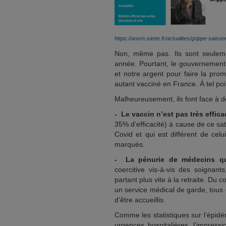
https://ansm.sante.fr/actualites/grippe-sai
Non, même pas. Ils sont seulemen
année. Pourtant, le gouvernement 
et notre argent pour faire la prom
autant vacciné en France. À tel po
Malheureusement, ils font face à 
-
Le vaccin n’est pas très effica
35% d’efficacité) à cause de ce sa
Covid et qui est différent de cel
marqués.
-
La pénurie de médecins q
coercitive vis-à-vis des soignant
partant plus vite à la retraite. Du 
un service médical de garde, tous c
d’être accueillis.
Comme les statistiques sur l’épidé
urgences hospitalières, l’impre