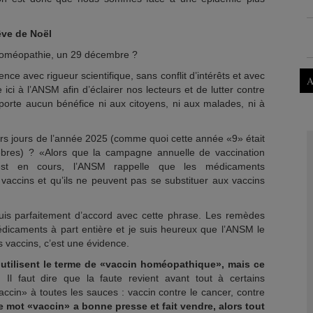
êve de Noël
’homéopathie, un 29 décembre ?
nce avec rigueur scientifique, sans conflit d’intérêts et avec
A
 ici à l’ANSM afin d’éclairer nos lecteurs et de lutter contre
porte aucun bénéfice ni aux citoyens, ni aux malades, ni à
rs jours de l’année 2025 (comme quoi cette année «9» était
bres) ? «Alors que la campagne annuelle de vaccination
 est en cours, l’ANSM rappelle que les médicaments
accins et qu’ils ne peuvent pas se substituer aux vaccins
suis parfaitement d’accord avec cette phrase. Les remèdes
icaments à part entière et je suis heureux que l’ANSM le
 vaccins, c’est une évidence.
utilisent le terme de «vaccin homéopathique», mais ce
.
Il faut dire que la faute revient avant tout à certains
«vaccin» à toutes les sauces : vaccin contre le cancer, contre
e mot «vaccin» a bonne presse et fait vendre, alors tout