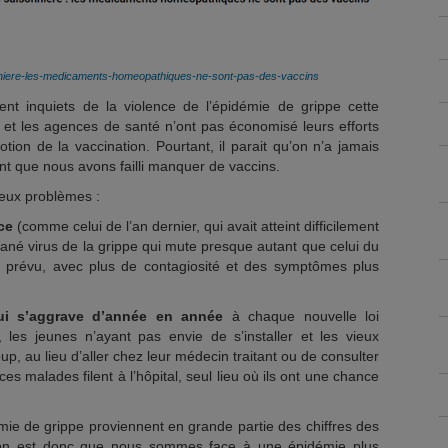
sonniere-les-medicaments-homeopathiques-ne-sont-pas-des-vaccins
t inquiets de la violence de l’épidémie de grippe cette
et les agences de santé n’ont pas économisé leurs efforts
otion de la vaccination. Pourtant, il parait qu’on n’a jamais
int que nous avons failli manquer de vaccins.
deux problèmes :
ce
(comme celui de l’an dernier, qui avait atteint difficilement
tané virus de la grippe qui mute presque autant que celui du
ui prévu, avec plus de contagiosité et des symptômes plus
ui s’aggrave d’année en année
à chaque nouvelle loi
s, les jeunes n’ayant pas envie de s’installer et les vieux
coup, au lieu d’aller chez leur médecin traitant ou de consulter
es malades filent à l’hôpital, seul lieu où ils ont une chance
mie de grippe proviennent en grande partie des chiffres des
ssion est donc que nous sommes face à une épidémie plus