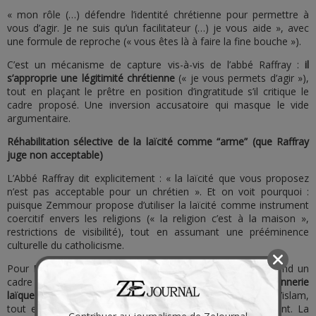
« mon rôle (…) défendre l’identité chrétienne pour permettre à
vous d’agir. Je ne suis qu’un facilitateur (…) je vous aide », avec
une formule de reproche (« vous êtes là à faire la fine bouche »).
C’est un mécanisme de capture vis-à-vis de l’abbé Raffray :
il
s’approprie une légitimité chrétienne
(« je vous permets d’agir »),
tout en plaçant le prêtre en position d’ingratitude s’il critique le
cadre proposé. Une inversion accusatoire qui masque le vide
argumentaire.
Réhabilitation sélective de la laïcité comme “arme” (que Raffray
juge non acceptable)
L’Abbé Raffray dit explicitement : « la laïcité que vous proposez
n’est pas acceptable pour un chrétien ». Et on voit pourquoi :
puisque Zemmour propose d’utiliser la laïcité comme instrument
coercitif envers les religions (« la religion c’est à la maison »,
restrictions de visibilité), tout en assumant une prééminence
culturelle du catholicisme.
Pour Raffray, c’est typiquement “instrumentaliste” : on prend un
cadre historiquement vécu comme une arme
« Franc-maçonnerie
laïque »
contre l’Église, et on le reconvertit en arme contre l’islam,
tout en demandant aux chrétiens de s’aligner politiquement. La