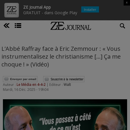
x
ZE Journal App
Installer
GRATUIT - dans Google Play
L’Abbé Raffray face à Eric Zemmour : « Vous
instrumentalisez le christianisme […] Ça me
choque ! » (Vidéo)
Souscrire à la newsletter
Envoyer par email
Auteur :
Le Média en 4-4-2
| Editeur :
Walt
Mardi, 16 Déc. 2025 - 19h04