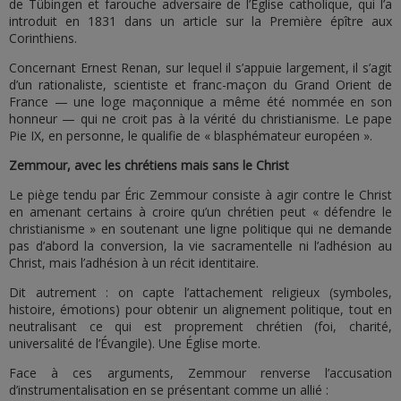
de Tübingen et farouche adversaire de l’Église catholique, qui l’a
introduit en 1831 dans un article sur la Première épître aux
Corinthiens.
Concernant Ernest Renan, sur lequel il s’appuie largement, il s’agit
d’un rationaliste, scientiste et franc-maçon du Grand Orient de
France — une loge maçonnique a même été nommée en son
honneur — qui ne croit pas à la vérité du christianisme. Le pape
Pie IX, en personne, le qualifie de « blasphémateur européen ».
Zemmour, avec les chrétiens mais sans le Christ
Le piège tendu par Éric Zemmour consiste à agir contre le Christ
en amenant certains à croire qu’un chrétien peut « défendre le
christianisme » en soutenant une ligne politique qui ne demande
pas d’abord la conversion, la vie sacramentelle ni l’adhésion au
Christ, mais l’adhésion à un récit identitaire.
Dit autrement : on capte l’attachement religieux (symboles,
histoire, émotions) pour obtenir un alignement politique, tout en
neutralisant ce qui est proprement chrétien (foi, charité,
universalité de l’Évangile). Une Église morte.
Face à ces arguments, Zemmour renverse l’accusation
d’instrumentalisation en se présentant comme un allié :