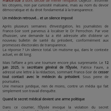
France-Soir
a donc décidé de mener l’enquête.
Objectif : informer
les citoyens, non par curiosité malsaine, mais au nom du devoir
démocratique et du droit fondamental à la transparence.
Un médecin retrouvé… et un silence imposé
Après plusieurs semaines d’investigation, les journalistes de
France-Soir sont parvenus à localiser le Dr Perrochon. Par voie
d’huissier, une demande lui a été adressée afin d’obtenir un
nouveau bulletin de santé du président, conformément aux
promesses électorales de transparence.
La réponse ? Un silence total. Un mutisme qui, dans le contexte
actuel, en dit long.
Mais l’affaire a pris une tournure encore plus surprenante. Le
12
juin 2025
, le
secrétaire général de l’Élysée
, Patrice Faure, a
adressé une lettre à la rédaction, sommant France-Soir de
cesser
tout contact avec le médecin du président
. Sous peine de
poursuites.
Une menace juridique, rien de moins, contre un média qui fait
simplement son travail d’enquête.
Quand le secret médical devient une arme politique
Dans ce courrier, l’Élysée invoque la violation du secret