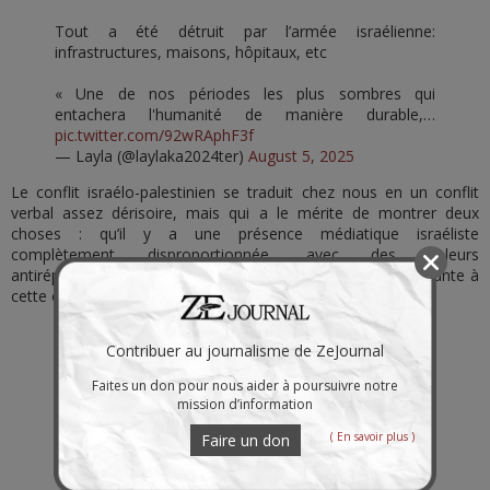
Tout a été détruit par l’armée israélienne:
infrastructures, maisons, hôpitaux, etc
« Une de nos périodes les plus sombres qui
entachera l'humanité de manière durable,…
pic.twitter.com/92wRAphF3f
— Layla (@laylaka2024ter)
August 5, 2025
Le conflit israélo-palestinien se traduit chez nous en un conflit
verbal assez dérisoire, mais qui a le mérite de montrer deux
choses : qu’il y a une présence médiatique israéliste
complètement disproportionnée, avec des valeurs
antirépublicaines et antifrançaises, et une résistance croissante à
cette occupation.
Un nazisraélien.
https://t.co/LIo4kIuygW
Contribuer au journalisme de ZeJournal
— Aymeric Caron (@CaronAymericoff)
August 5,
2025
Faites un don pour nous aider à poursuivre notre
mission d’information
Nazisrarlien ?
C’est une insulte raciale!!
( En savoir plus )
Faire un don
Pas étonnant de la part d’un individu atteint
d ´obseZion du Juif pathologique, qui n’est pas à son