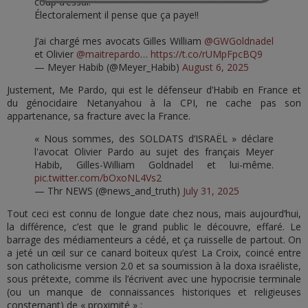
coup d’essai!
Électoralement il pense que ça paye!!
J’ai chargé mes avocats Gilles William
@GWGoldnadel
et Olivier
@maitrepardo
…
https://t.co/rUMpFpcBQ9
— Meyer Habib (@Meyer_Habib)
August 6, 2025
Justement, Me Pardo, qui est le défenseur d’Habib en France et
du génocidaire Netanyahou à la CPI, ne cache pas son
appartenance, sa fracture avec la France.
« Nous sommes, des SOLDATS d’ISRAËL » déclare
l'avocat Olivier Pardo au sujet des français Meyer
Habib, Gilles-William Goldnadel et lui-même.
pic.twitter.com/bOxoNL4Vs2
— Thr NEWS (@news_and_truth)
July 31, 2025
Tout ceci est connu de longue date chez nous, mais aujourd’hui,
la différence, c’est que le grand public le découvre, effaré. Le
barrage des médiamenteurs a cédé, et ça ruisselle de partout. On
a jeté un œil sur ce canard boiteux qu’est La Croix, coincé entre
son catholicisme version 2.0 et sa soumission à la doxa israéliste,
sous prétexte, comme ils l’écrivent avec une hypocrisie terminale
(ou un manque de connaissances historiques et religieuses
consternant) de « proximité » :