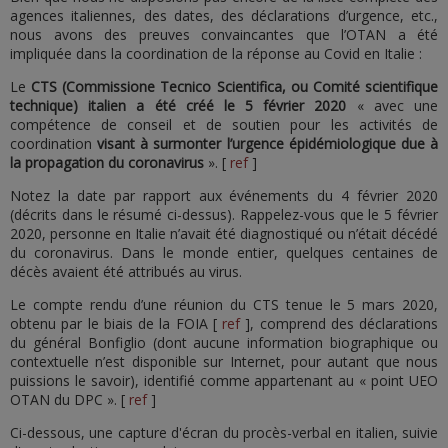
agences italiennes, des dates, des déclarations d’urgence, etc.,
nous avons des preuves convaincantes que l’OTAN a été
impliquée dans la coordination de la réponse au Covid en Italie :
Le
CTS (Commissione Tecnico Scientifica, ou Comité scientifique
technique) italien a été créé le 5 février 2020
« avec une
compétence de conseil et de soutien pour les activités de
coordination
visant à surmonter l’urgence épidémiologique due à
la propagation du coronavirus
». [
ref
]
Notez la date par rapport aux événements du 4 février 2020
(décrits dans le résumé ci-dessus). Rappelez-vous que le 5 février
2020, personne en Italie n’avait été diagnostiqué ou n’était décédé
du coronavirus. Dans le monde entier, quelques centaines de
décès avaient été attribués au virus.
Le compte rendu d’une réunion du CTS tenue le 5 mars 2020,
obtenu par le biais de la FOIA [
ref
], comprend des déclarations
du général Bonfiglio (dont aucune information biographique ou
contextuelle n’est disponible sur Internet, pour autant que nous
puissions le savoir), identifié comme appartenant au « point UEO
OTAN du DPC ». [
ref
]
Ci-dessous, une capture d'écran du procès-verbal en italien, suivie