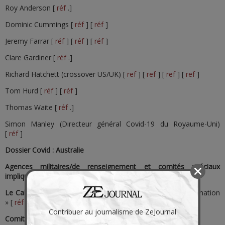
Roy Anderson [
réf
.]
Dominic Cummings [
réf
] [
réf
]
Jeremy Farrar [
réf
] [
réf
] [
réf
]
Clare Gardiner [
réf
.]
Richard Hatchett (crossover US/UK) [
ref
] [
ref
] [
ref
] [
ref
]
Tom Hurd [
réf
] [
réf
]
Thomas Waite [
réf
.]
Simon Manley (Directeur général Covid-19 du Royaume-Uni)
[
réf
]
Dossier Covid : Australie
Agences militaires/de renseignement et comités spéciaux
impliqués dans la réponse
Le Cabinet national
« exempté des lois sur la liberté d’information
» [
réf
]
Contribuer au journalisme de ZeJournal
Comité de sécurité nationale du Cabinet
[
réf
]