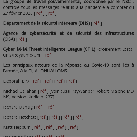
Le groupe de travail gouvernemental, coordonné par le NSC
,
contrôle tous les messages relatifs à la pandémie à compter du
27 février 2020 [
ref
] [
ref
]
Département de la sécurité intérieure (DHS)
[
réf
]
Agence de cybersécurité et de sécurité des infrastructures
(CISA)
[
réf
]
Cyber â€‹â€‹Threat Intelligence League (CTIL)
(croisement États-
Unis/Royaume-Uni) [
ref
]
Les principaux acteurs de la réponse au Covid-19 sont liés à
l'armée, à la CI, à l'ONU/à l'OMS
Déborah Birx [
réf
] [
réf
] [
réf
] [
réf
]
Michael Callahan [
réf
] [Voir aussi PsyWar par Robert Malone MD
MS, version Kindle p. 237]
Richard Danzig [
réf
] [
réf
]
Richard Hatchett [
réf
] [
réf
] [
réf
] [
réf
]
Matt Hepburn [
réf
] [
réf
] [
réf
] [
réf
]