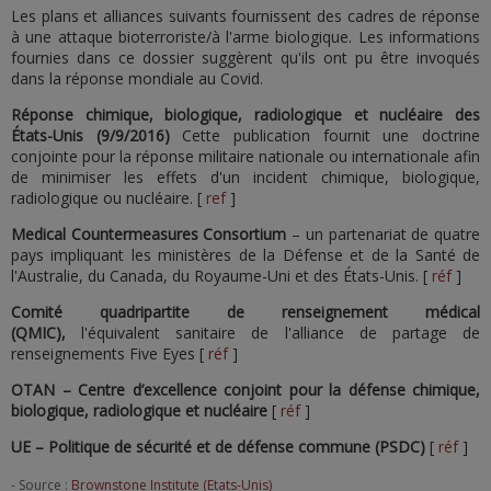
Les plans et alliances suivants fournissent des cadres de réponse
à une attaque bioterroriste/à l'arme biologique. Les informations
fournies dans ce dossier suggèrent qu'ils ont pu être invoqués
dans la réponse mondiale au Covid.
Réponse chimique, biologique, radiologique et nucléaire des
États-Unis (9/9/2016)
Cette publication fournit une doctrine
conjointe pour la réponse militaire nationale ou internationale afin
de minimiser les effets d'un incident chimique, biologique,
radiologique ou nucléaire. [
ref
]
Medical Countermeasures Consortium
– un partenariat de quatre
pays impliquant les ministères de la Défense et de la Santé de
l'Australie, du Canada, du Royaume-Uni et des États-Unis. [
réf
]
Comité quadripartite de renseignement médical
(QMIC),
l'équivalent sanitaire de l'alliance de partage de
renseignements Five Eyes [
réf
]
OTAN – Centre d’excellence conjoint pour la défense chimique,
biologique, radiologique et nucléaire
[
réf
]
UE – Politique de sécurité et de défense commune (PSDC)
[
réf
]
- Source :
Brownstone Institute (Etats-Unis)