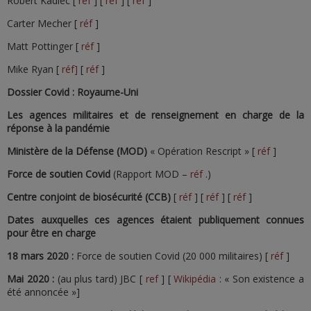
Robert Kadlec [
réf
] [
réf
] [
réf
]
Carter Mecher [
réf
]
Matt Pottinger [
réf
]
Mike Ryan [
réf]
[
réf
]
Dossier Covid : Royaume-Uni
Les agences militaires et de renseignement en charge de la
réponse à la pandémie
Ministère de la Défense (MOD)
« Opération Rescript » [
réf
]
Force de soutien Covid
(Rapport MOD –
réf
.)
Centre conjoint de biosécurité (CCB)
[
réf
] [
réf
] [
réf
]
Dates auxquelles ces agences étaient publiquement connues
pour être en charge
18 mars 2020 :
Force de soutien Covid (20 000 militaires) [
réf
]
Mai 2020 :
(au plus tard) JBC [
ref
] [
Wikipédia
: « Son existence a
été annoncée »]