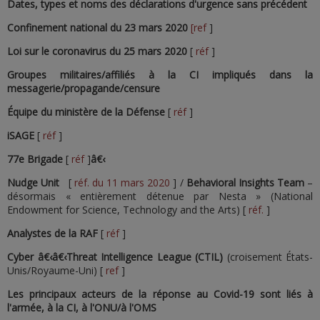
Dates, types et noms des déclarations d'urgence sans précédent
Confinement national
du 23 mars 2020
[ref
]
Loi sur le coronavirus
du 25 mars 2020
[
réf
]
Groupes militaires/affiliés à la CI impliqués dans la
messagerie/propagande/censure
Équipe du ministère de la Défense
[
réf
]
iSAGE
[
réf
]
77e
Brigade
[
réf
]
â€‹
Nudge Unit
[
réf. du 11 mars 2020
] /
Behavioral Insights Team
–
désormais « entièrement détenue par Nesta » (National
Endowment for Science, Technology and the Arts) [
réf.
]
Analystes de la RAF
[
réf
]
Cyber â€‹â€‹Threat Intelligence League (CTIL)
(croisement États-
Unis/Royaume-Uni) [
ref
]
Les principaux acteurs de la réponse au Covid-19 sont liés à
l'armée, à la CI, à l'ONU/à l'OMS