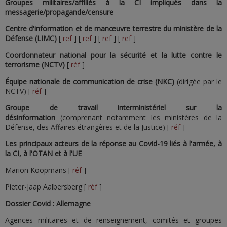
Groupes militaires/affiliés à la CI impliqués dans la
messagerie/propagande/censure
Centre d'information et de manœuvre terrestre du ministère de la
Défense (LIMC)
[
ref
] [
ref
] [
ref
] [
ref
]
Coordonnateur national pour la sécurité et la lutte contre le
terrorisme (NCTV)
[
réf
]
Équipe nationale de communication de crise (NKC)
(dirigée par le
NCTV) [
réf
]
Groupe de travail interministériel sur la
désinformation
(comprenant notamment les ministères de la
Défense, des Affaires étrangères et de la Justice) [
réf
]
Les principaux acteurs de la réponse au Covid-19 liés à l'armée, à
la CI, à l'OTAN et à l'UE
Marion Koopmans [
réf
]
Pieter-Jaap Aalbersberg [
réf
]
Dossier Covid : Allemagne
Agences militaires et de renseignement, comités et groupes