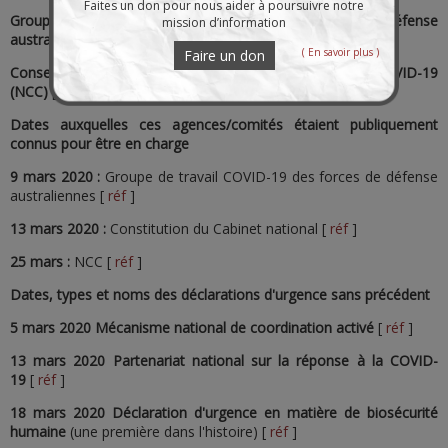
Faites un don pour nous aider à poursuivre notre
Groupe de travail COVID-19 des forces de défense
mission d’information
australiennes
[
réf
]
( En savoir plus )
Faire un don
Conseil consultatif de la Commission nationale COVID-19
(NCC)
[
réf
]
Dates auxquelles ces agences/comités étaient publiquement
connus pour être en charge
9 mars 2020 :
Groupe de travail COVID-19 des forces de défense
australiennes [
réf
]
13 mars 2020 :
Constitution du Cabinet national [
réf
]
25 mars :
NCC [
réf
]
Dates, types et noms des déclarations d'urgence sans précédent
5 mars 2020 Mécanisme national de coordination activé
[
réf
]
13 mars 2020 Partenariat national sur la réponse à la COVID-
19
[
réf
]
18 mars 2020 Déclaration d'urgence en matière de biosécurité
humaine
(une première dans l'histoire) [
réf
]