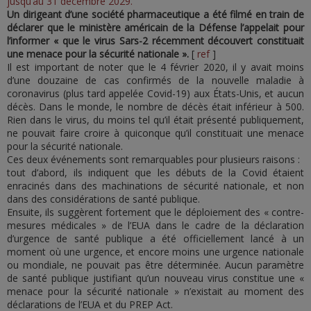
jusqu’au 31 décembre 2029.
Un dirigeant d’une société pharmaceutique a été filmé en train de
déclarer que le ministère américain de la Défense l’appelait pour
l’informer « que le virus Sars-2 récemment découvert constituait
une menace pour la sécurité nationale ».
[
ref
]
Il est important de noter que le 4 février 2020, il y avait moins
d’une douzaine de cas confirmés de la nouvelle maladie à
coronavirus (plus tard appelée Covid-19) aux États-Unis, et aucun
décès. Dans le monde, le nombre de décès était inférieur à 500.
Rien dans le virus, du moins tel qu’il était présenté publiquement,
ne pouvait faire croire à quiconque qu’il constituait une menace
pour la sécurité nationale.
Ces deux événements sont remarquables pour plusieurs raisons :
tout d’abord, ils indiquent que les débuts de la Covid étaient
enracinés dans des machinations de sécurité nationale, et non
dans des considérations de santé publique.
Ensuite, ils suggèrent fortement que le déploiement des « contre-
mesures médicales » de l’EUA dans le cadre de la déclaration
d’urgence de santé publique a été officiellement lancé à un
moment où une urgence, et encore moins une urgence nationale
ou mondiale, ne pouvait pas être déterminée. Aucun paramètre
de santé publique justifiant qu’un nouveau virus constitue une «
menace pour la sécurité nationale » n’existait au moment des
déclarations de l’EUA et du PREP Act.