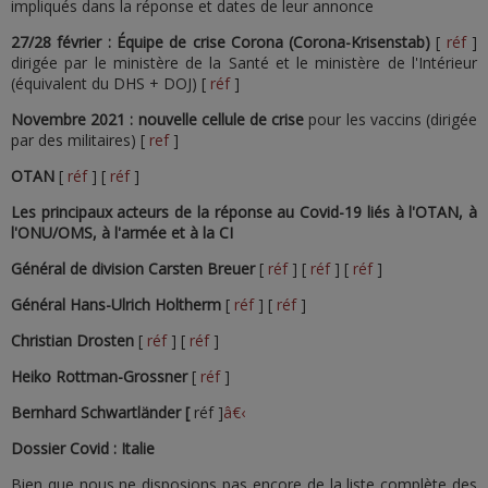
impliqués dans la réponse et dates de leur annonce
27/28 février : Équipe de crise Corona (Corona-Krisenstab)
[
réf
]
dirigée par le ministère de la Santé et le ministère de l'Intérieur
(équivalent du DHS + DOJ) [
réf
]
Novembre 2021 : nouvelle cellule de crise
pour les vaccins (dirigée
par des militaires) [
ref
]
OTAN
[
réf
] [
réf
]
Les principaux acteurs de la réponse au Covid-19 liés à l'OTAN, à
l'ONU/OMS, à l'armée et à la CI
Général de division Carsten Breuer
[
réf
] [
réf
] [
réf
]
Général Hans-Ulrich Holtherm
[
réf
] [
réf
]
Christian Drosten
[
réf
] [
réf
]
Heiko Rottman-Grossner
[
réf
]
Bernhard
Schwartländer
[
réf ]
â€‹
Dossier Covid : Italie
Bien que nous ne disposions pas encore de la liste complète des