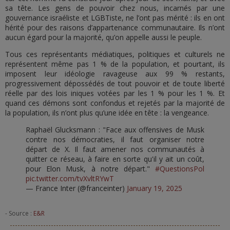
sa tête. Les gens de pouvoir chez nous, incarnés par une
gouvernance israéliste et LGBTiste, ne l’ont pas mérité : ils en ont
hérité pour des raisons d’appartenance communautaire. Ils n’ont
aucun égard pour la majorité, qu’on appelle aussi le peuple.
Tous ces représentants médiatiques, politiques et culturels ne
représentent même pas 1 % de la population, et pourtant, ils
imposent leur idéologie ravageuse aux 99 % restants,
progressivement dépossédés de tout pouvoir et de toute liberté
réelle par des lois iniques votées par les 1 % pour les 1 %. Et
quand ces démons sont confondus et rejetés par la majorité de
la population, ils n’ont plus qu’une idée en tête : la vengeance.
Raphaël Glucksmann : "Face aux offensives de Musk
contre nos démocraties, il faut organiser notre
départ de X. Il faut amener nos communautés à
quitter ce réseau, à faire en sorte qu'il y ait un coût,
pour Elon Musk, à notre départ."
#QuestionsPol
pic.twitter.com/tvXvltRYwT
— France Inter (@franceinter)
January 19, 2025
- Source :
E&R