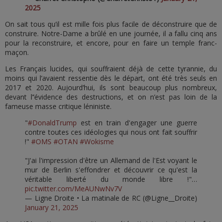
2025
On sait tous qu’il est mille fois plus facile de déconstruire que de
construire. Notre-Dame a brûlé en une journée, il a fallu cinq ans
pour la reconstruire, et encore, pour en faire un temple franc-
maçon.
Les Français lucides, qui souffraient déjà de cette tyrannie, du
moins qui l’avaient ressentie dès le départ, ont été très seuls en
2017 et 2020. Aujourd’hui, ils sont beaucoup plus nombreux,
devant l’’évidence des destructions, et on n’est pas loin de la
fameuse masse critique léniniste.
"
#DonaldTrump
est en train d'engager une guerre
contre toutes ces idéologies qui nous ont fait souffrir
!"
#OMS
#OTAN
#Wokisme
"J'ai l'impression d'être un Allemand de l'Est voyant le
mur de Berlin s'effondrer et découvrir ce qu'est la
véritable liberté du monde libre !"…
pic.twitter.com/MeAUNwNv7V
— Ligne Droite • La matinale de RC (@Ligne__Droite)
January 21, 2025