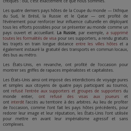
critiques : oui, c’est exactement ce que nous sommes.
Les quatre derniers pays hôtes de la Coupe du monde — l’Afrique
du Sud, le Brésil, la Russie et le Qatar — ont profité de
l’événement pour renforcer leur influence culturelle en déployant
tous les efforts possibles pour se présenter au monde comme un
pays ouvert et accueillant.
La Russie
, par exemple,
a supprimé
toutes les formalités de visa
pour ses supporters, a rendu gratuits
les trajets en train longue distance
entre les villes hôtes
et a
également instauré la gratuité des transports en commun locaux,
des bus au métro.
Les États-Unis, en revanche, ont profité de l’occasion pour
montrer ses griffes de rapaces impérialistes et capitalistes.
Les États-Unis ainsi ont imposé des interdictions de voyage pures
et simples aux citoyens de quatre pays participant au tournoi,
ont
refusé l’entrée aux supporters et groupes de supporters
du
monde entier,
ont refusé des visas aux joueurs
et
ont
interdit
l’accès au territoire à des arbitres. Au lieu de profiter
de l’occasion, comme l’ont fait les pays hôtes précédents, pour
redorer leur image et leur réputation, les États-Unis l’ont utilisée
pour mettre en avant leur impérialisme agressif et sans
complexes.