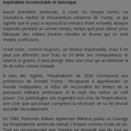
impérialiste incontestable et historique.
Aucun président américain, à court ou moyen terme, ne
souhaitera répéter la mésaventure iranienne de Trump, ce qui
signifie que le pays a repoussé la menace d’une nouvelle attaque
impériale pendant un certain temps, temps qu’il peut utiliser pour
fabriquer des milliers d’autres missiles et drones qui se sont
révélés si efficaces.
Israël reste, comme toujours, un facteur imprévisible, mais il ne
peut pas affronter seul l’Iran, et s’il défie ses manipulateurs et
relance la guerre, il sera plongé dans une crise qui accélérerait la
fin de cette colonie malade.
À bien des égards, l’impérialisme de 2026 correspond aux
promesses de Donald Trump : l’incapacité à appréhender un
monde multipolaire, le refus de reconnaître les limites de la
puissance militaire américaine et le rejet des vertus du soft
power. Ces pathologies ont engendré une crise de l’impérialisme,
une crise que quiconque comprend la nécessité de sa fin devrait
accueillir favorablement.
En 1980, l’historien William Appleman Williams publia un ouvrage
sur l’impérialisme américain intitulé L’Empire comme mode de vie.
Tout en reconnaissant que l’empire ne disparaît pas du jour au