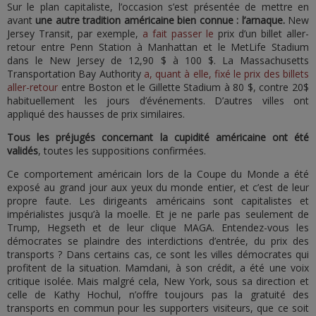
Sur le plan capitaliste, l’occasion s’est présentée de mettre en
avant
une autre tradition américaine bien connue : l’arnaque.
New
Jersey Transit, par exemple,
a fait passer le
prix d’un billet aller-
retour entre Penn Station à Manhattan et le MetLife Stadium
dans le New Jersey de 12,90 $ à 100 $. La Massachusetts
Transportation Bay Authority
a, quant à elle, fixé le prix des billets
aller-retour
entre Boston et le Gillette Stadium à 80 $, contre 20$
habituellement les jours d’événements. D’autres villes ont
appliqué des hausses de prix similaires.
Tous les préjugés concernant la cupidité américaine ont été
validés
, toutes les suppositions confirmées.
Ce comportement américain lors de la Coupe du Monde a été
exposé au grand jour aux yeux du monde entier, et c’est de leur
propre faute. Les dirigeants américains sont capitalistes et
impérialistes jusqu’à la moelle. Et je ne parle pas seulement de
Trump, Hegseth et de leur clique MAGA. Entendez-vous les
démocrates se plaindre des interdictions d’entrée, du prix des
transports ? Dans certains cas, ce sont les villes démocrates qui
profitent de la situation. Mamdani, à son crédit, a été une voix
critique isolée. Mais malgré cela, New York, sous sa direction et
celle de Kathy Hochul, n’offre toujours pas la gratuité des
transports en commun pour les supporters visiteurs, que ce soit