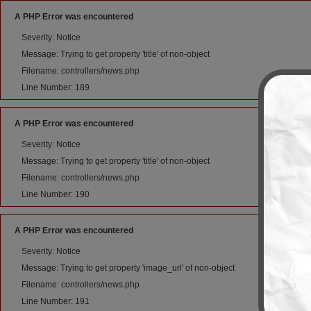
A PHP Error was encountered
Severity: Notice
Message: Trying to get property 'title' of non-object
Filename: controllers/news.php
Line Number: 189
A PHP Error was encountered
Severity: Notice
Message: Trying to get property 'title' of non-object
Filename: controllers/news.php
Line Number: 190
A PHP Error was encountered
Severity: Notice
Message: Trying to get property 'image_url' of non-object
Filename: controllers/news.php
Line Number: 191