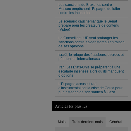
Les sanctions de Bruxelles contre
Moscou empêchent l'Espagne de lutter
contre les incendies
Le scénario cauchemar que le Sénat
prépare pour les créateurs de contenu
(Vidéo)
Le Conseil de l’UE veut prolonger les
sanctions contre Xavier Moreau en raison
de ses opinions
Israël, le refuge des fraudeurs, escrocs et
pédophiles internationaux
Iran. Les États-Unis se préparent à une
escalade insensée alors qu’ils manquent
d’options
L'Espagne accuse Israël
d'instrumentaliser la crise de Ceuta pour
punir Madrid de son soutien à Gaza
Articles les plus lus
Mois
Trois derniers mois
Général