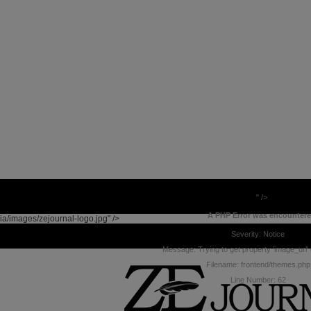
" />
A PHP Error was encounter
ia/images/zejournal-logo.jpg" />
Severity: Notice
Message: Trying to get property 'image_url' 
Filename: frontend/themes.php
Line Number: 62