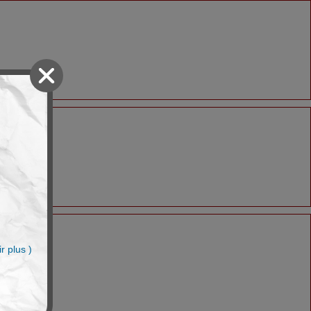
n
r plus )