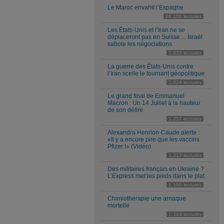
Le Maroc envahit l’Espagne
20,106 lectures
Les États-Unis et l’Iran ne se
déplaceront pas en Suisse… Israël
sabote les négociations
1,633 lectures
La guerre des États-Unis contre
l’Iran scelle le tournant géopolitique
1,629 lectures
Le grand final de Emmanuel
Macron : Un 14 Juillet à la hauteur
de son délire
1,257 lectures
Alexandra Henrion-Caude alerte :
«Il y a encore pire que les vaccins
Pfizer !» (Vidéo)
1,217 lectures
Des militaires français en Ukraine ?
L’Express met les pieds dans le plat
1,160 lectures
Chimiotherapie une arnaque
mortelle
1,143 lectures