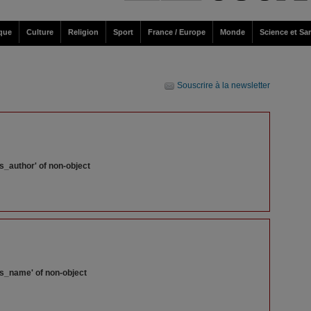
ique
Culture
Religion
Sport
France / Europe
Monde
Science et Sa
Souscrire à la newsletter
s_author' of non-object
ss_name' of non-object