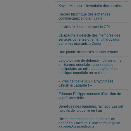
Xavier Moreau. L’inventaire des paroles
Record historique des échanges
commerciaux sino-africains
La victoire d’Israël devant la CPI
L’Espagne a détecté des membres des
services de renseignement marocains
parmi les migrants à Ceuta
Une plante dissout les calculs rénaux
La diplomatie de défense indonésienne
en Europe orientale : une stratégie
multipolaire au milieu de la géométrie
politique mondiale en mutation
« Présidentielle 2027. L’hypothèse
Christine Lagarde ! »
Édouard Philippe menacé d’éviction de
la présidentielle
Bénéfices des banques, rachat d’Easyjet
: profits de la guerre en Iran
Dictature technotronique : Bases de
données, Doctolib, Chatcontrol et grille
de contrôle numérique