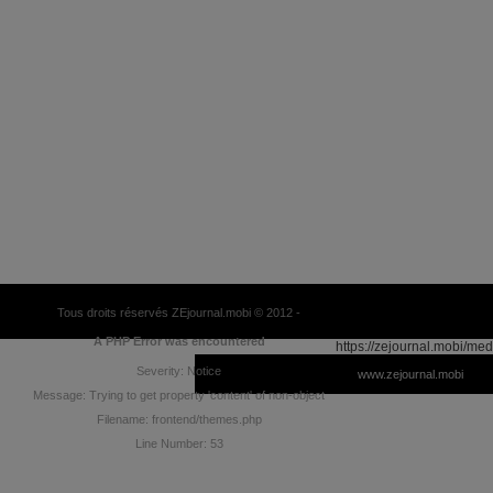
Tous droits réservés ZEjournal.mobi © 2012 -
A PHP Error was encountered
https://zejournal.mobi/med
Severity: Notice
www.zejournal.mobi
Message: Trying to get property 'content' of non-object
Filename: frontend/themes.php
Line Number: 53