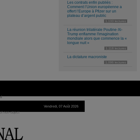
Les contrats enfin publiés :
Comment l’Union européenne a
offert l’Europe à Pfizer sur un
plateau d’argent public
1,133 lectures
La réunion trilatérale Poutine-Xi-
Trump enflamme l'imagination
mondiale alors que commence la «
longue nuit »
1,118 lectures
La dictature macroniste
1,096 lectures
ed
Vendredi, 07 Août 2026
of non-object